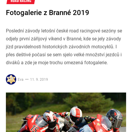
ROAD RACING
Fotogalerie z Branné 2019
Poslední závody letošní české road racingové sezóny se
odjely první zářijový víkend v Branné, kde se jely závody
jízd pravidelnosti historických závodních motocyklů. I
přes deštivé počasí se sem sjelo velké množství jezdců i
diváků a zde je moje trochu omezená fotogalerie.
Eva
11. 9. 2019