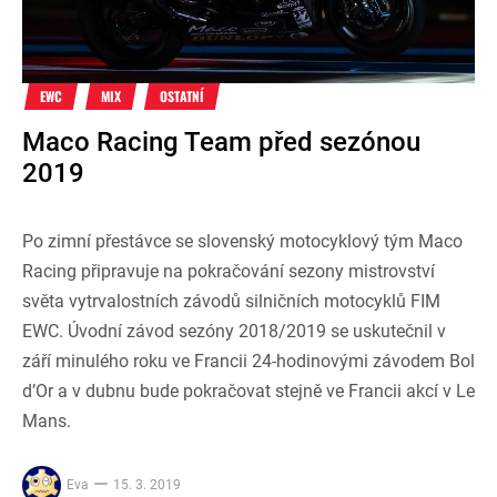
EWC
MIX
OSTATNÍ
Maco Racing Team před sezónou
2019
Po zimní přestávce se slovenský motocyklový tým Maco
Racing připravuje na pokračování sezony mistrovství
světa vytrvalostních závodů silničních motocyklů FIM
EWC. Úvodní závod sezóny 2018/2019 se uskutečnil v
září minulého roku ve Francii 24-hodinovými závodem Bol
d’Or a v dubnu bude pokračovat stejně ve Francii akcí v Le
Mans.
Eva
15. 3. 2019