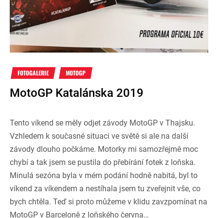
FOTOGALERIE
MOTOGP
MotoGP Katalánska 2019
Tento víkend se měly odjet závody MotoGP v Thajsku.
Vzhledem k současné situaci ve světě si ale na další
závody dlouho počkáme. Motorky mi samozřejmě moc
chybí a tak jsem se pustila do přebírání fotek z loňska.
Minulá sezóna byla v mém podání hodně nabitá, byl to
víkend za víkendem a nestíhala jsem tu zveřejnit vše, co
bych chtěla. Teď si proto můžeme v klidu zavzpomínat na
MotoGP v Barceloně z loňského června…