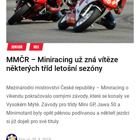
JUNIOR
MIX
MMČR – Miniracing už zná vítěze
některých tříd letošní sezóny
Mezinárodní mistrovství České republiky – Miniracing o
víkendu pokračovalo osmými závody, které se konaly ve
Vysokém Mýtě. Závody pro třídy Mini GP, Jawa 50 a
Minimotard byly opět pěknou podívanou a někteří jezdci
si již dojeli pro své tituly.
Eva
29. 8. 2019