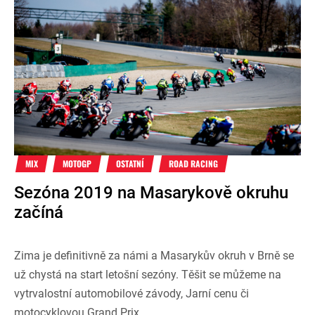
MIX
MOTOGP
OSTATNÍ
ROAD RACING
Sezóna 2019 na Masarykově okruhu
začíná
Zima je definitivně za námi a Masarykův okruh v Brně se
už chystá na start letošní sezóny. Těšit se můžeme na
vytrvalostní automobilové závody, Jarní cenu či
motocyklovou Grand Prix.