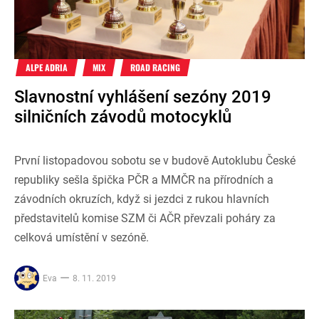
ALPE ADRIA
MIX
ROAD RACING
Slavnostní vyhlášení sezóny 2019
silničních závodů motocyklů
První listopadovou sobotu se v budově Autoklubu České
republiky sešla špička PČR a MMČR na přírodních a
závodních okruzích, když si jezdci z rukou hlavních
představitelů komise SZM či AČR převzali poháry za
celková umístění v sezóně.
Eva
8. 11. 2019