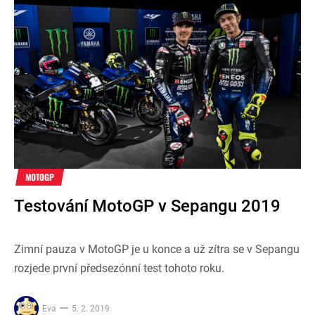
MOTOGP
Testování MotoGP v Sepangu 2019
Zimní pauza v MotoGP je u konce a už zítra se v Sepangu
rozjede první předsezónní test tohoto roku.
Eva
5. 2. 2019