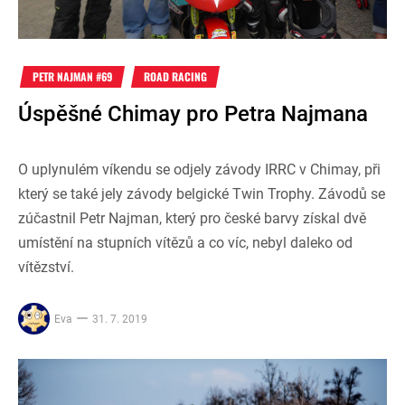
PETR NAJMAN #69
ROAD RACING
Úspěšné Chimay pro Petra Najmana
O uplynulém víkendu se odjely závody IRRC v Chimay, při
který se také jely závody belgické Twin Trophy. Závodů se
zúčastnil Petr Najman, který pro české barvy získal dvě
umístění na stupních vítězů a co víc, nebyl daleko od
vítězství.
Eva
31. 7. 2019