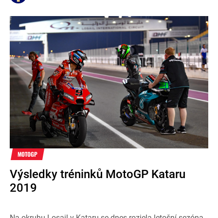
MOTOGP
Výsledky tréninků MotoGP Kataru
2019
Na okruhu Losail v Kataru se dnes rozjela letošní sezóna