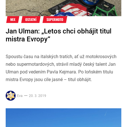
MIX
OSTATNÍ
SUPERMOTO
Jan Ulman: „Letos chci obhájit titul
mistra Evropy“
Spoustu času na italských tratích, ať už motokrosových
nebo supermotardových, strávil mladý český talent Jan
Ulman pod vedením Pavla Kejmara. Po loňském titulu
mistra Evropy jsou cíle jasné – titul obhájit.
Eva
20. 3. 2019