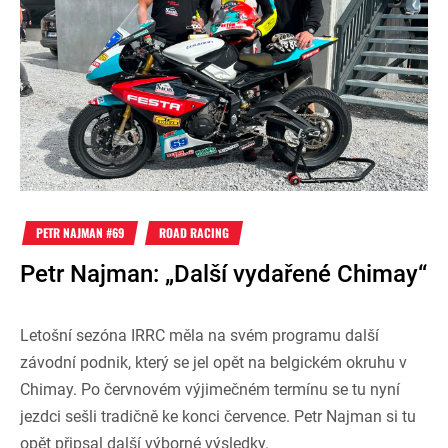
PETR NAJMAN #69
ROAD RACING
Petr Najman: „Další vydařené Chimay“
Letošní sezóna IRRC měla na svém programu další
závodní podnik, který se jel opět na belgickém okruhu v
Chimay. Po červnovém výjimečném termínu se tu nyní
jezdci sešli tradičně ke konci července. Petr Najman si tu
opět připsal další výborné výsledky.