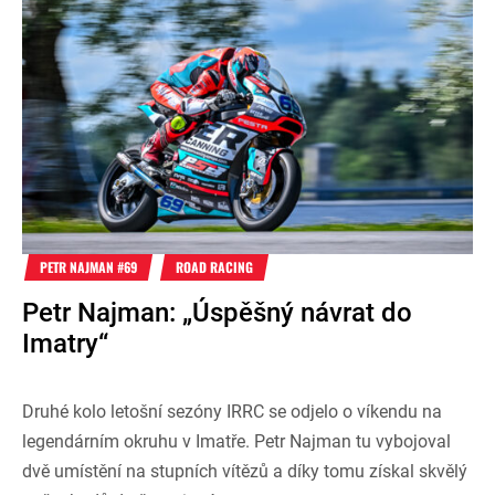
PETR NAJMAN #69
ROAD RACING
Petr Najman: „Úspěšný návrat do
Imatry“
Druhé kolo letošní sezóny IRRC se odjelo o víkendu na
legendárním okruhu v Imatře. Petr Najman tu vybojoval
dvě umístění na stupních vítězů a díky tomu získal skvělý