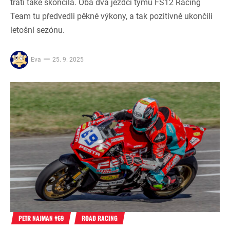
trati také skončila. Oba dva jezdci týmu FS12 Racing
Team tu předvedli pěkné výkony, a tak pozitivně ukončili
letošní sezónu.
Eva
25. 9. 2025
PETR NAJMAN #69
ROAD RACING