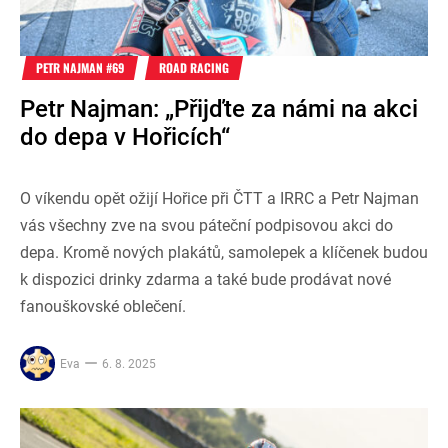
PETR NAJMAN #69
ROAD RACING
Petr Najman: „Přijďte za námi na akci
do depa v Hořicích“
O víkendu opět ožijí Hořice při ČTT a IRRC a Petr Najman
vás všechny zve na svou páteční podpisovou akci do
depa. Kromě nových plakátů, samolepek a klíčenek budou
k dispozici drinky zdarma a také bude prodávat nové
fanouškovské oblečení.
Eva
6. 8. 2025