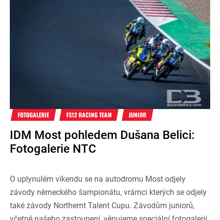
FOTOGALERIE
FS12 RACING TEAM
JUNIOR
IDM Most pohledem Dušana Belici:
Fotogalerie NTC
O uplynulém víkendu se na autodromu Most odjely
závody německého šampionátu, vrámci kterých se odjely
také závody Northernt Talent Cupu. Závodům juniorů,
včetně našeho zastoupení, věnujeme speciální fotogalerii