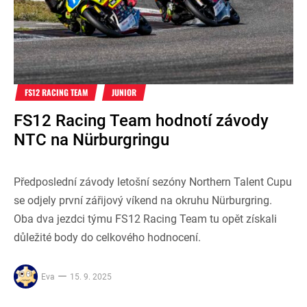
FS12 RACING TEAM
JUNIOR
FS12 Racing Team hodnotí závody
NTC na Nürburgringu
Předposlední závody letošní sezóny Northern Talent Cupu
se odjely první zářijový víkend na okruhu Nürburgring.
Oba dva jezdci týmu FS12 Racing Team tu opět získali
důležité body do celkového hodnocení.
Eva
15. 9. 2025