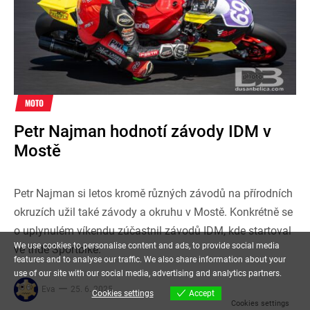
MOTO
Petr Najman hodnotí závody IDM v
Mostě
Petr Najman si letos kromě různých závodů na přírodních
okruzích užil také závody a okruhu v Mostě. Konkrétně se
o uplynulém víkendu zúčastnil závodů IDM, kde startoval
We use cookies to personalise content and ads, to provide social media
ve třídě Sportbike.
features and to analyse our traffic. We also share information about your
use of our site with our social media, advertising and analytics partners.
Eva
25. 6. 2025
Cookies settings
Accept
Cookies settings