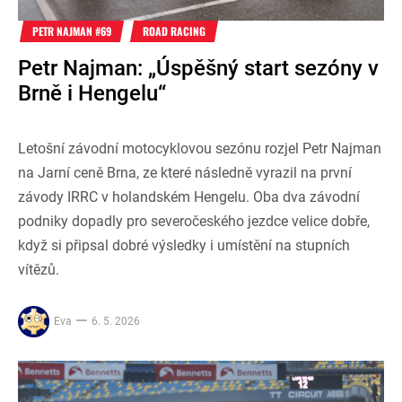
PETR NAJMAN #69
ROAD RACING
Petr Najman: „Úspěšný start sezóny v
Brně i Hengelu“
Letošní závodní motocyklovou sezónu rozjel Petr Najman
na Jarní ceně Brna, ze které následně vyrazil na první
závody IRRC v holandském Hengelu. Oba dva závodní
podniky dopadly pro severočeského jezdce velice dobře,
když si připsal dobré výsledky i umístění na stupních
vítězů.
Eva
6. 5. 2026