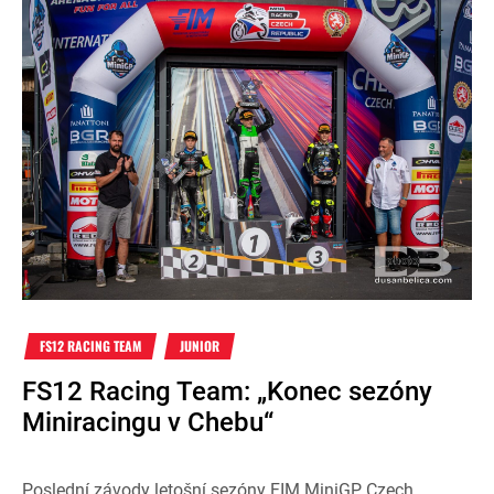
FS12 RACING TEAM
JUNIOR
FS12 Racing Team: „Konec sezóny
Miniracingu v Chebu“
Poslední závody letošní sezóny FIM MiniGP Czech