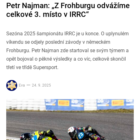
Petr Najman: „Z Frohburgu odvážíme
celkové 3. místo v IRRC“
Sezóna 2025 šampionátu IRRC je u konce. O uplynulém
víkendu se odjely poslední závody v německém
Frohburgu. Petr Najman zde startoval se svým týmem a
opět bojoval o pěkné výsledky a co víc, celkově skončil
třetí ve třídě Supersport.
Eva
24. 9. 2025