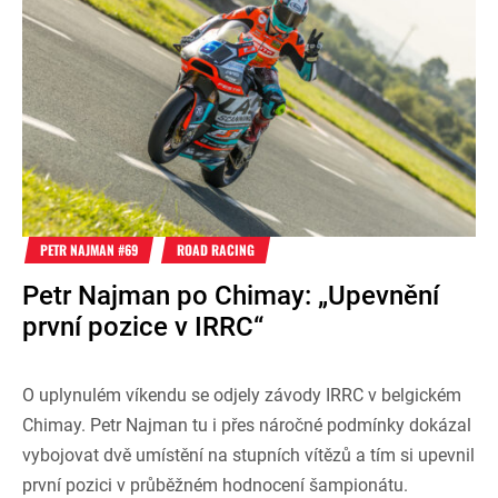
PETR NAJMAN #69
ROAD RACING
Petr Najman po Chimay: „Upevnění
první pozice v IRRC“
O uplynulém víkendu se odjely závody IRRC v belgickém
Chimay. Petr Najman tu i přes náročné podmínky dokázal
vybojovat dvě umístění na stupních vítězů a tím si upevnil
první pozici v průběžném hodnocení šampionátu.