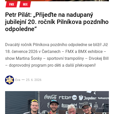
FMX
MIX
Petr Pilát: „Přijeďte na nadupaný
jubilejní 20. ročník Pilníkova pozdního
odpoledne“
Dvacátý ročník Pilníkova pozdního odpoledne se blíží! Již
18. července 2026 v Čerčanech – FMX a BMX exhibice –
show Martina Šonky – sportovní trampolíny – Divokej Bill
– doprovodný program pro děti a další překvapení!
Eva
25. 6. 2026