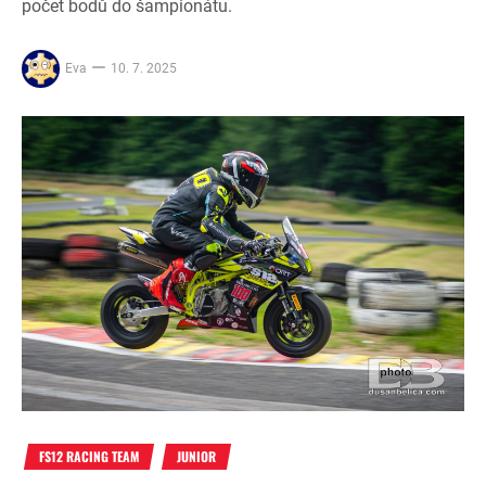
počet bodů do šampionátu.
Eva
10. 7. 2025
FS12 RACING TEAM
JUNIOR