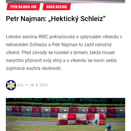
PETR NAJMAN #69
ROAD RACING
Petr Najman: „Hektický Schleiz“
Letošní sezóna IRRC pokračovala o uplynulém víkendu v
německém Schleizu a Petr Najman tu zažil náročný
víkend. Před závody se rozešel s týmem, takže musel
narychlo připravit svůj stroj a o víkendu se navíc sešla
zajímavá souhra okolností.
Eva
28. 8. 2025