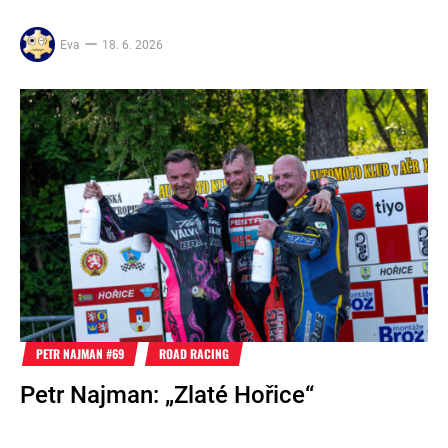
Eva
18. 6. 2026
PETR NAJMAN #69
ROAD RACING
Petr Najman: „Zlaté Hořice“