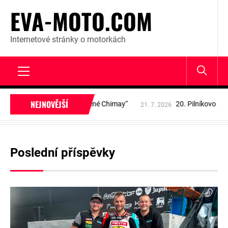
Skip
EVA-MOTO.COM
to
content
Internetové stránky o motorkách
Primary
NEJNOVĚJŠÍ
Menu
: „Další vydařené Chimay“
20. Pilníkovo pozdní odpoledne 
21. 7. 2026
Poslední příspěvky