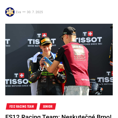
Eva
30. 7. 2025
FS12 RACING TEAM
JUNIOR
FS12 Racing Team: Neskutečné Brno!