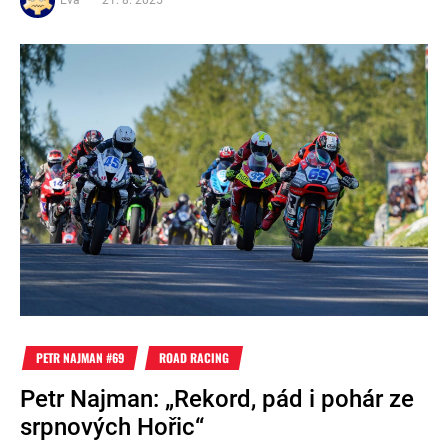
Eva
21. 8. 2025
PETR NAJMAN #69
ROAD RACING
Petr Najman: „Rekord, pád i pohár ze
srpnových Hořic“