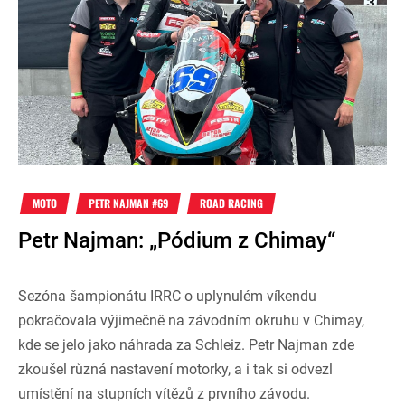
MOTO
PETR NAJMAN #69
ROAD RACING
Petr Najman: „Pódium z Chimay“
Sezóna šampionátu IRRC o uplynulém víkendu
pokračovala výjimečně na závodním okruhu v Chimay,
kde se jelo jako náhrada za Schleiz. Petr Najman zde
zkoušel různá nastavení motorky, a i tak si odvezl
umístění na stupních vítězů z prvního závodu.