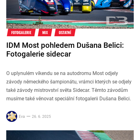
FOTOGALERIE
MIX
OSTATNÍ
IDM Most pohledem Dušana Belici:
Fotogalerie sidecar
O uplynulém víkendu se na autodromu Most odjely
závody německého šampionátu, vrámci kterých se odjely
také závody mistrovství světa Sidecar. Těmto závodům
musíme také věnovat speciální fotogalerii Dušana Belici.
Eva
26. 6. 2025