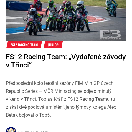
FS12 RACING TEAM
JUNIOR
FS12 Racing Team: „Vydařené závody
v Třinci“
Předposlední kolo letošní sezóny FIM MiniGP Czech
Republic Series – MČR Miniracing se odjelo minulý
víkend v Třinci. Tobias Král’ z FS12 Racing Teamu tu
získal dvě pódiová umístění, jeho týmový kolega Alex
Beták bojoval o Top5.