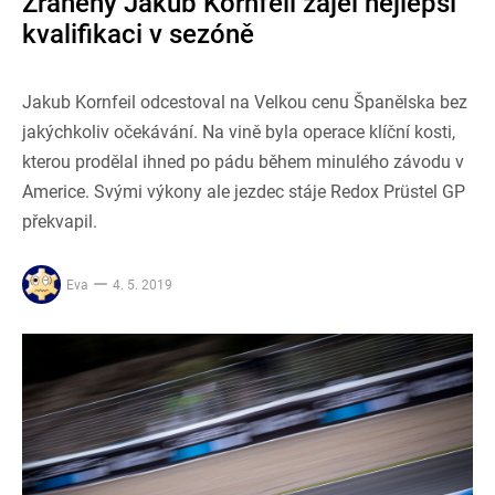
Zraněný Jakub Kornfeil zajel nejlepší
kvalifikaci v sezóně
Jakub Kornfeil odcestoval na Velkou cenu Španělska bez
jakýchkoliv očekávání. Na vině byla operace klíční kosti,
kterou prodělal ihned po pádu během minulého závodu v
Americe. Svými výkony ale jezdec stáje Redox Prüstel GP
překvapil.
Eva
4. 5. 2019