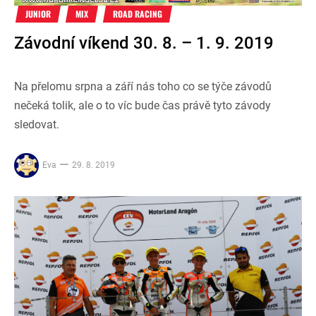
JUNIOR
MIX
ROAD RACING
Závodní víkend 30. 8. – 1. 9. 2019
Na přelomu srpna a září nás toho co se týče závodů
nečeká tolik, ale o to víc bude čas právě tyto závody
sledovat.
Eva
29. 8. 2019