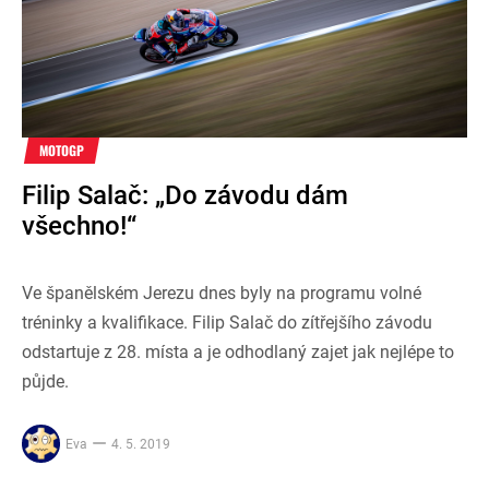
MOTOGP
Filip Salač: „Do závodu dám
všechno!“
Ve španělském Jerezu dnes byly na programu volné
tréninky a kvalifikace. Filip Salač do zítřejšího závodu
odstartuje z 28. místa a je odhodlaný zajet jak nejlépe to
půjde.
Eva
4. 5. 2019