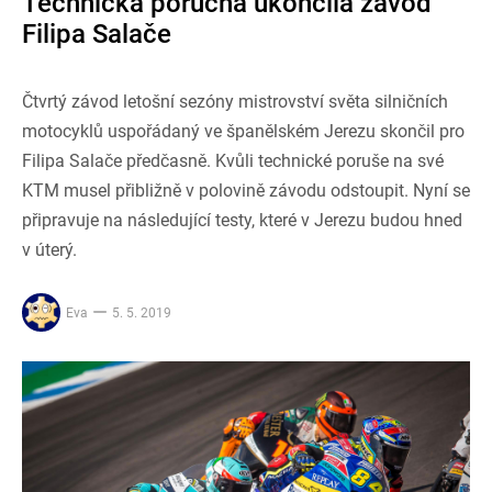
Technická porucha ukončila závod
Filipa Salače
Čtvrtý závod letošní sezóny mistrovství světa silničních
motocyklů uspořádaný ve španělském Jerezu skončil pro
Filipa Salače předčasně. Kvůli technické poruše na své
KTM musel přibližně v polovině závodu odstoupit. Nyní se
připravuje na následující testy, které v Jerezu budou hned
v úterý.
Eva
5. 5. 2019