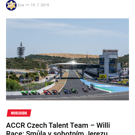
Eva
19. 7. 2019
WORLDSBK
ACCR Czech Talent Team – Willi
Race: Smůla v sobotním Jerezu