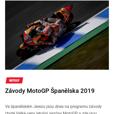
MOTOGP
Závody MotoGP Španělska 2019
Ve španělském Jerezu jsou dnes na programu závody
čtvrté Velké ceny letošní sezóny MotoGP a zde jsou