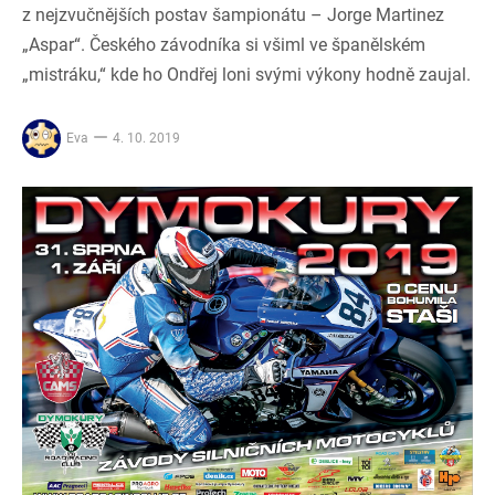
z nejzvučnějších postav šampionátu – Jorge Martinez
„Aspar“. Českého závodníka si všiml ve španělském
„mistráku,“ kde ho Ondřej loni svými výkony hodně zaujal.
Eva
4. 10. 2019