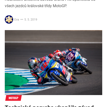
všech jezdců královské třídy MotoGP.
Eva
5. 5. 2019
MOTOGP