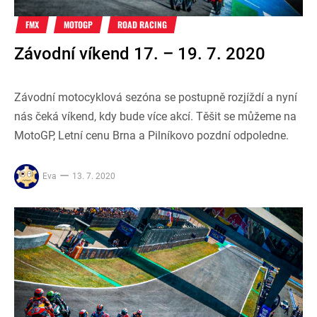
FMX
MOTOGP
ROAD RACING
Závodní víkend 17. – 19. 7. 2020
Závodní motocyklová sezóna se postupně rozjíždí a nyní
nás čeká víkend, kdy bude více akcí. Těšit se můžeme na
MotoGP, Letní cenu Brna a Pilníkovo pozdní odpoledne.
Eva
13. 7. 2020