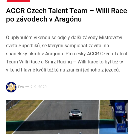
ACCR Czech Talent Team – Willi Race
po závodech v Aragónu
O uplynulém víkendu se odjely další závody Mistrovství
světa Superbiků, se kterými šampionát zavítal na
španělský okruh v Aragónu. Pro český ACCR Czech Talent
Team Willi Race a Smrz Racing – Willi Race to byl těžký
víkend hlavně kvůli těžkému zranění jednoho z jezdců.
Eva
2. 9. 2020