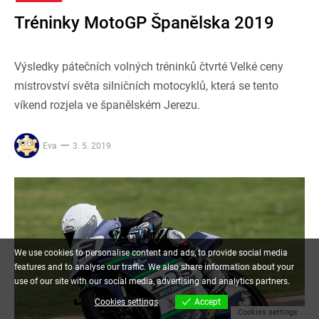
Tréninky MotoGP Španělska 2019
Výsledky pátečních volných tréninků čtvrté Velké ceny
mistrovství světa silničních motocyklů, která se tento
víkend rozjela ve španělském Jerezu.
Eva
3. 5. 2019
We use cookies to personalise content and ads, to provide social media
features and to analyse our traffic. We also share information about your
use of our site with our social media, advertising and analytics partners.
Cookies settings
Accept
Cookies settings