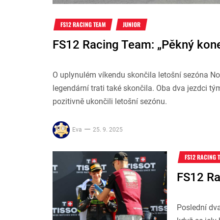
FS12 RACING TEAM
JUNIOR
FS12 Racing Team: „Pěkný kon
O uplynulém víkendu skončila letošní sezóna Nor
legendární trati také skončila. Oba dva jezdci 
pozitivně ukončili letošní sezónu.
Eva
25. 9. 2025
FS12 RACING 
FS12 Ra
Poslední dva