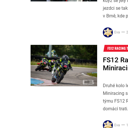
když se jely
jezdci se ta
v Brně, kde 
Eva
2
FS12 RACING 
FS12 Ra
Minirac
Druhé kolo 
Miniracing s
týmu FS12 R
domácí trati
Eva
1