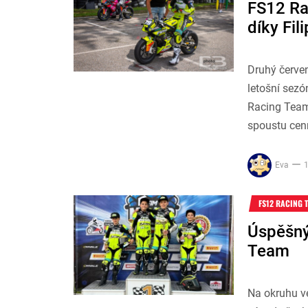
FS12 Rac
díky Fil
Druhý červen
letošní sezó
Racing Team 
spoustu cen
Eva
1
FS12 RACING 
Úspěšný
Team
Na okruhu ve