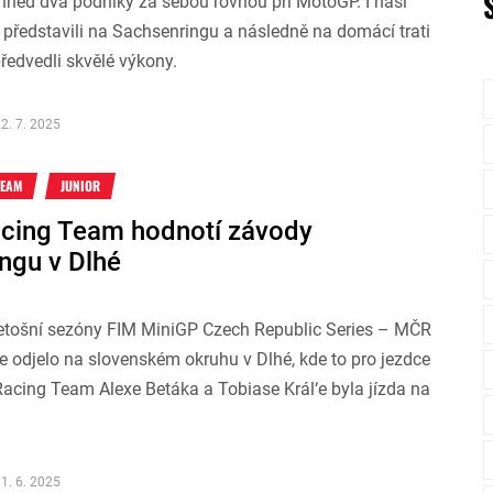
 hned dva podniky za sebou rovnou při MotoGP. I naši
k představili na Sachsenringu a následně na domácí trati
předvedli skvělé výkony.
2. 7. 2025
TEAM
JUNIOR
cing Team hodnotí závody
ingu v Dlhé
letošní sezóny FIM MiniGP Czech Republic Series – MČR
e odjelo na slovenském okruhu v Dlhé, kde to pro jezdce
acing Team Alexe Betáka a Tobiase Král‘e byla jízda na
.
1. 6. 2025