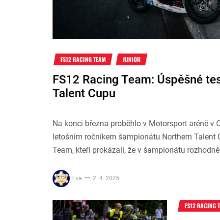
FS12 RACING TEAM
JUNIOR
FS12 Racing Team: Úspěšné tes
Talent Cupu
Na konci března proběhlo v Motorsport aréně v
letošním ročníkem šampionátu Northern Talent 
Team, kteří prokázali, že v šampionátu rozhodn
Eva
2. 4. 2025
FS12 RACING 