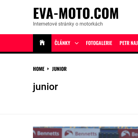
Skip
EVA-MOTO.COM
to
content
Internetové stránky o motorkách
ČLÁNKY
FOTOGALERIE
PETR NA
Show
sub
menu
HOME
JUNIOR
junior