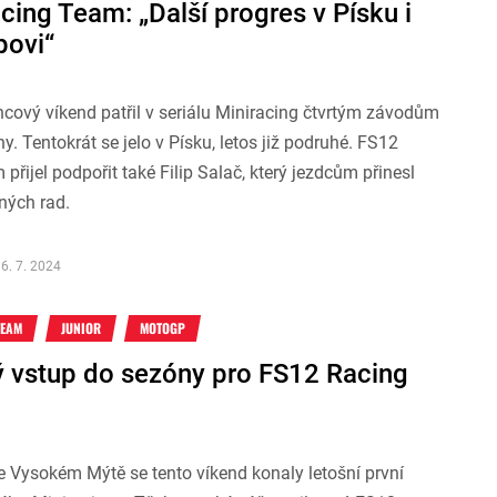
ing Team: „Další progres v Písku i
ipovi“
cový víkend patřil v seriálu Miniracing čtvrtým závodům
ny. Tentokrát se jelo v Písku, letos již podruhé. FS12
přijel podpořit také Filip Salač, který jezdcům přinesl
ných rad.
6. 7. 2024
TEAM
JUNIOR
MOTOGP
 vstup do sezóny pro FS12 Racing
 Vysokém Mýtě se tento víkend konaly letošní první