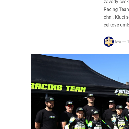
závody česk
Racing Team,
ohni. Kluci s
celkové umís
Eva
1