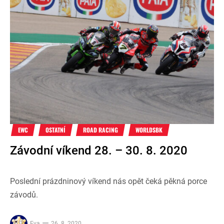
EWC
OSTATNÍ
ROAD RACING
WORLDSBK
Závodní víkend 28. – 30. 8. 2020
Poslední prázdninový víkend nás opět čeká pěkná porce
závodů.
Eva
26. 8. 2020