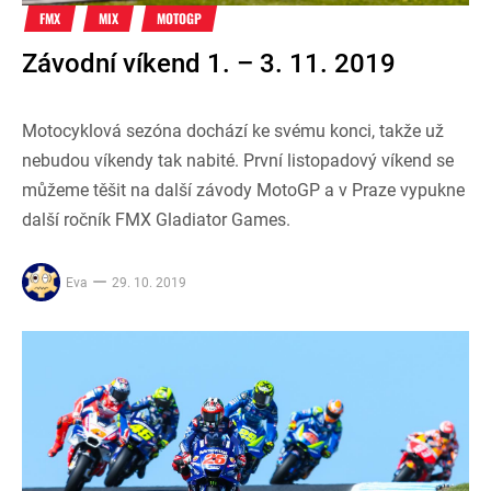
FMX
MIX
MOTOGP
Závodní víkend 1. – 3. 11. 2019
Motocyklová sezóna dochází ke svému konci, takže už
nebudou víkendy tak nabité. První listopadový víkend se
můžeme těšit na další závody MotoGP a v Praze vypukne
další ročník FMX Gladiator Games.
Eva
29. 10. 2019