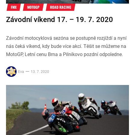
FMX
MOTOGP
ROAD RACING
Závodní víkend 17. – 19. 7. 2020
Závodní motocyklová sezóna se postupně rozjíždí a nyní
nás čeká víkend, kdy bude více akcí. Těšit se můžeme na
MotoGP, Letní cenu Brna a Pilníkovo pozdní odpoledne.
Eva
13. 7. 2020