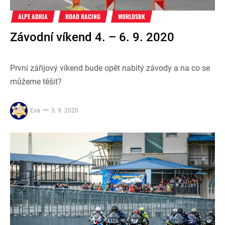
ALPE ADRIA
ROAD RACING
WORLDSBK
Závodní víkend 4. – 6. 9. 2020
První zářijový víkend bude opět nabitý závody a na co se
můžeme těšit?
Eva
3. 9. 2020