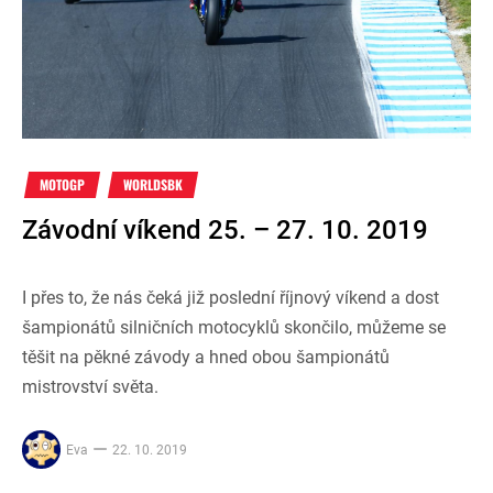
MOTOGP
WORLDSBK
Závodní víkend 25. – 27. 10. 2019
I přes to, že nás čeká již poslední říjnový víkend a dost
šampionátů silničních motocyklů skončilo, můžeme se
těšit na pěkné závody a hned obou šampionátů
mistrovství světa.
Eva
22. 10. 2019