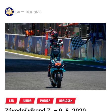
Eva
18. 8. 2020
BSB
JUNIOR
MOTOGP
WORLDSBK
Závodní víkend 7. – 9. 8. 2020