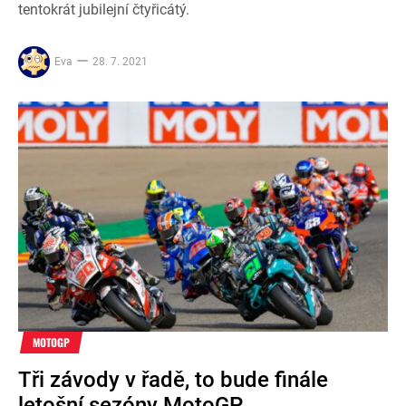
tentokrát jubilejní čtyřicátý.
Eva
28. 7. 2021
MOTOGP
Tři závody v řadě, to bude finále
letošní sezóny MotoGP