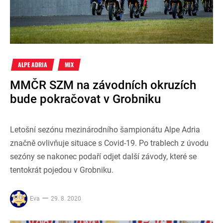
ALPE ADRIA
MIX
MMČR SZM na závodních okruzích
bude pokračovat v Grobniku
Letošní sezónu mezinárodního šampionátu Alpe Adria
značně ovlivňuje situace s Covid-19. Po trablech z úvodu
sezóny se nakonec podaří odjet další závody, které se
tentokrát pojedou v Grobniku.
Eva
29. 8. 2020