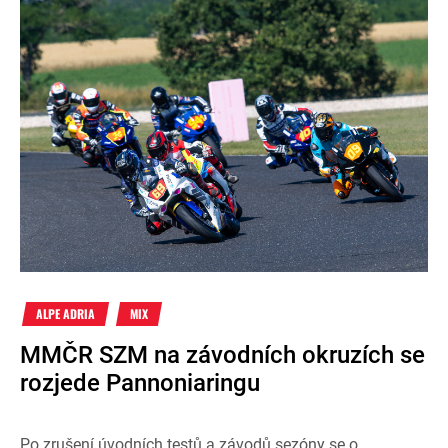
ALPE ADRIA
MIX
MMČR SZM na závodních okruzích se
rozjede Pannoniaringu
Po zrušení úvodních testů a závodů sezóny se o