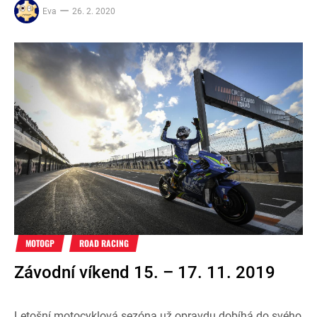
Eva
26. 2. 2020
MOTOGP
ROAD RACING
Závodní víkend 15. – 17. 11. 2019
Letošní motocyklová sezóna už opravdu dobíhá do svého