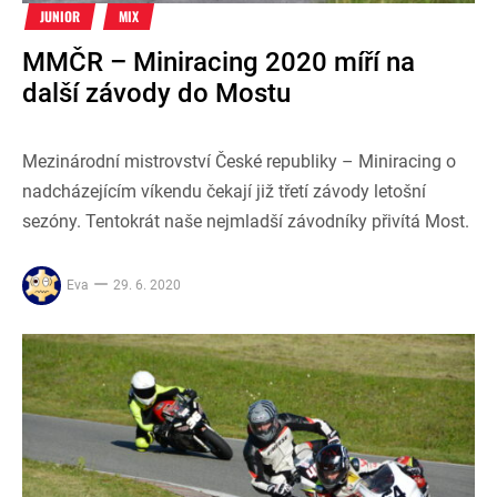
JUNIOR
MIX
MMČR – Miniracing 2020 míří na
další závody do Mostu
Mezinárodní mistrovství České republiky – Miniracing o
nadcházejícím víkendu čekají již třetí závody letošní
sezóny. Tentokrát naše nejmladší závodníky přivítá Most.
Eva
29. 6. 2020