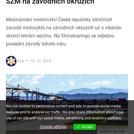
SZM na závodních okruzích
Mezinárodní mistrovství České republiky silničních
závodů motocyklů na závodních okruzích už o víkendu
skončí letošní sezónu. Na Slovakiaringu se odjedou
poslední závody tohoto roku.
Eva
10. 10. 2019
We use cookies to personalise content and ads, to provide social media
features and to analyse our traffic. We also share information about your
use of our site with our social media, advertising and analytics partners.
Cookies settings
Accept
Cookies settings