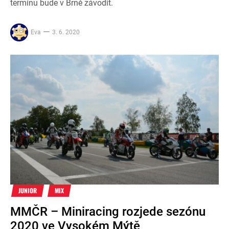
termínu bude v Brně závodit.
Eva
3. 6. 2020
JUNIOR
MIX
MMČR – Miniracing rozjede sezónu
2020 ve Vysokém Mýtě