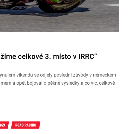
žíme celkové 3. místo v IRRC“
lynulém víkendu se odjely poslední závody v německém
mem a opět bojoval o pěkné výsledky a co víc, celkově
#69
ROAD RACING