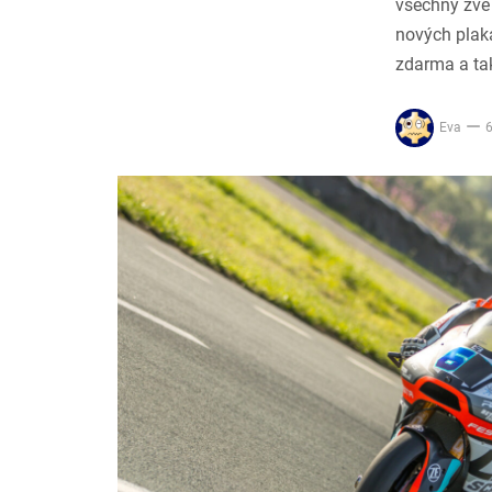
všechny zve
nových plaká
zdarma a ta
Eva
6