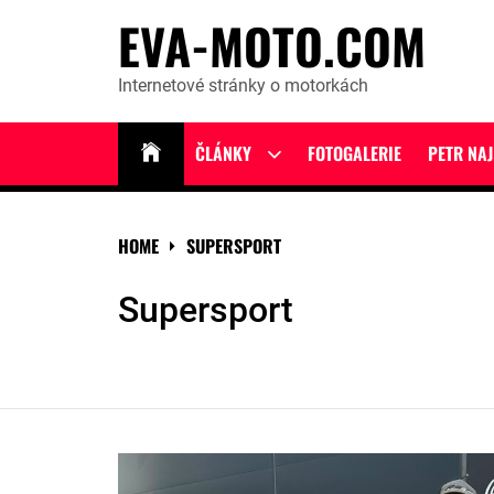
Skip
EVA-MOTO.COM
to
content
Internetové stránky o motorkách
ČLÁNKY
FOTOGALERIE
PETR NA
Show
sub
menu
HOME
SUPERSPORT
Supersport