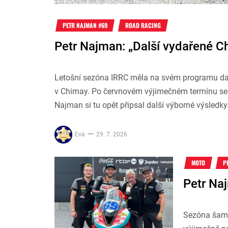
PETR NAJMAN #69
ROAD RACING
Petr Najman: „Další vydařené C
Letošní sezóna IRRC měla na svém programu dalš
v Chimay. Po červnovém výjimečném termínu se tu
Najman si tu opět připsal další výborné výsledky
Eva
29. 7. 2026
MOTO
P
Petr Na
Sezóna šamp