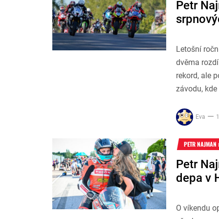
Petr Naj
srpnový
Letošní ročn
dvěma rozdíl
rekord, ale 
závodu, kde 
Eva
1
PETR NAJMAN 
Petr Naj
depa v 
O víkendu op