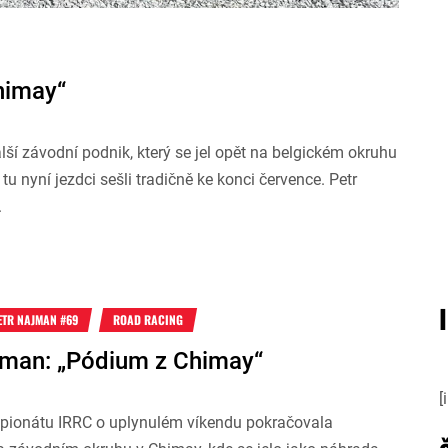
himay“
í závodní podnik, který se jel opět na belgickém okruhu
 nyní jezdci sešli tradičně ke konci července. Petr
.
ETR NAJMAN #69
ROAD RACING
jman: „Pódium z Chimay“
[
ionátu IRRC o uplynulém víkendu pokračovala