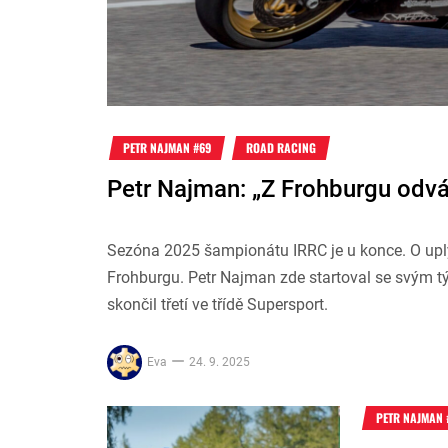
PETR NAJMAN #69
ROAD RACING
Petr Najman: „Z Frohburgu odvá
Sezóna 2025 šampionátu IRRC je u konce. O up
Frohburgu. Petr Najman zde startoval se svým tý
skončil třetí ve třídě Supersport.
Eva
24. 9. 2025
PETR NAJMAN 