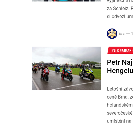
výjimečně n
za Schleiz. 
si odvezl um
Eva
1
PETR NAJMAN 
Petr Naj
Hengelu
Letošní záv
ceně Brna, z
holandském 
severočeskéh
umístění na 