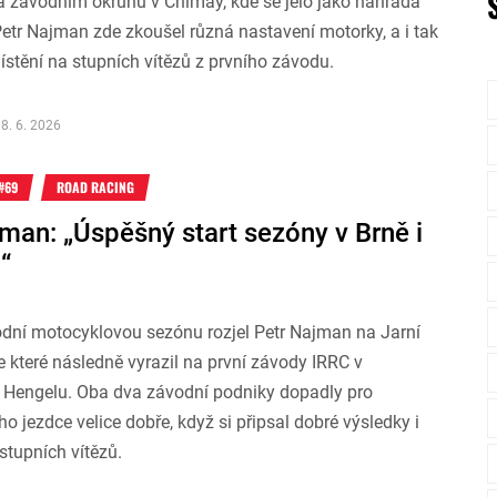
a závodním okruhu v Chimay, kde se jelo jako náhrada
Petr Najman zde zkoušel různá nastavení motorky, a i tak
ístění na stupních vítězů z prvního závodu.
8. 6. 2026
#69
ROAD RACING
man: „Úspěšný start sezóny v Brně i
“
odní motocyklovou sezónu rozjel Petr Najman na Jarní
e které následně vyrazil na první závody IRRC v
Hengelu. Oba dva závodní podniky dopadly pro
o jezdce velice dobře, když si připsal dobré výsledky i
stupních vítězů.