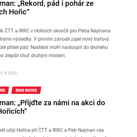
man: „Rekord, pád i pohár ze
ch Hořic“
ík ČTT a IRRC v Hořicích skončil pro Petra Najmana
nými výsledky. V prvním závodě zajel nový traťový
poté přišel pád. Naštěstí mohl nastoupit do druhého
si zlepšil chuť druhým místem.
3. 8. 2025
#69
ROAD RACING
man: „Přijďte za námi na akci do
Hořicích“
ět ožijí Hořice při ČTT a IRRC a Petr Najman vás