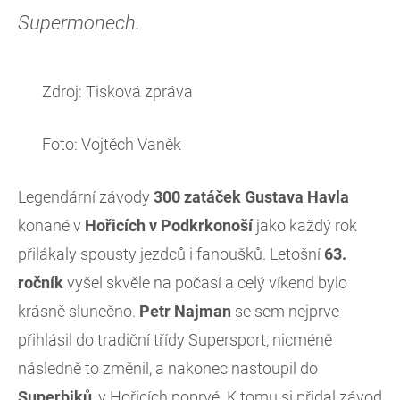
Supermonech.
Zdroj: Tisková zpráva
Foto: Vojtěch Vaněk
Legendární závody
300 zatáček Gustava Havla
konané v
Hořicích v Podkrkonoší
jako každý rok
přilákaly spousty jezdců i fanoušků. Letošní
63.
ročník
vyšel skvěle na počasí a celý víkend bylo
krásně slunečno.
Petr Najman
se sem nejprve
přihlásil do tradiční třídy Supersport, nicméně
následně to změnil, a nakonec nastoupil do
Superbiků
, v Hořicích poprvé. K tomu si přidal závod