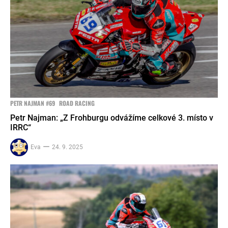
PETR NAJMAN #69
ROAD RACING
Petr Najman: „Z Frohburgu odvážíme celkové 3. místo v
IRRC“
Eva
24. 9. 2025