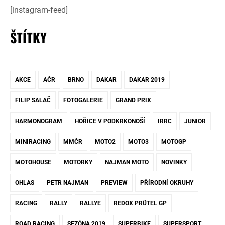
[instagram-feed]
ŠTÍTKY
AKCE
AČR
BRNO
DAKAR
DAKAR 2019
FILIP SALAČ
FOTOGALERIE
GRAND PRIX
HARMONOGRAM
HOŘICE V PODKRKONOŠÍ
IRRC
JUNIOR
MINIRACING
MMČR
MOTO2
MOTO3
MOTOGP
MOTOHOUSE
MOTORKY
NAJMAN MOTO
NOVINKY
OHLAS
PETR NAJMAN
PREVIEW
PŘÍRODNÍ OKRUHY
RACING
RALLY
RALLYE
REDOX PRÜTEL GP
ROAD RACING
SEZÓNA 2019
SUPERBIKE
SUPERSPORT