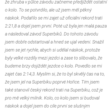
že zhruba v půlce závodu začneme předjíždět ostatní
o kolo. To se potvrdilo, ale už jsem měl pěkný
náskok. Podařilo se mi zajet už oficiální rekord trati
2:21,8 a dojel jsem první. Poté už byla jen malá pauza
a následoval závod Superbiků. Do tohoto závodu
jsem dobře odstartoval a hned se ujal vedení. Snažil
jsem se jet rychle, abych si udělal náskok, protože
byly velké rozdíly mezi jezdci a zase to slibovalo, že
budeme brzy dojíždět jezdce o kolo. Povedlo se mi
zajet čas 2:14,3. Myslím si, že to byl skvělý čas na to,
že jsem jel na Superbiku poprvé Hořice. Tím jsem
také stanovil český rekord trati na Superbiku, což je
pro mě velký milník. Kolo, co kolo jsem si budoval
náskok a dojel jsem do cíle první se slušným