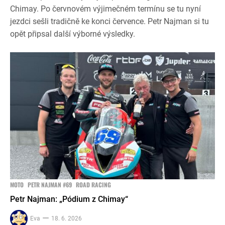
Chimay. Po červnovém výjimečném termínu se tu nyní
jezdci sešli tradičně ke konci července. Petr Najman si tu
opět připsal další výborné výsledky.
MOTO
PETR NAJMAN #69
ROAD RACING
Petr Najman: „Pódium z Chimay“
Eva
18. 6. 2026