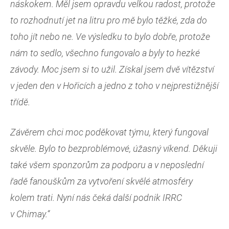
náskokem. Měl jsem opravdu velkou radost, protože
to rozhodnutí jet na litru pro mě bylo těžké, zda do
toho jít nebo ne. Ve výsledku to bylo dobře, protože
nám to sedlo, všechno fungovalo a byly to hezké
závody. Moc jsem si to užil. Získal jsem dvě vítězství
v jeden den v Hořicích a jedno z toho v nejprestižnější
třídě.
Závěrem chci moc poděkovat týmu, který fungoval
skvěle. Bylo to bezproblémové, úžasný víkend. Děkuji
také všem sponzorům za podporu a v neposlední
řadě fanouškům za vytvoření skvělé atmosféry
kolem trati. Nyní nás čeká další podnik IRRC
v Chimay.“