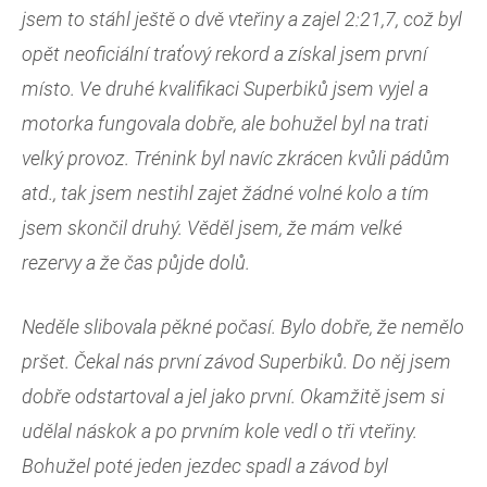
jsem to stáhl ještě o dvě vteřiny a zajel 2:21,7, což byl
opět neoficiální traťový rekord a získal jsem první
místo. Ve druhé kvalifikaci Superbiků jsem vyjel a
motorka fungovala dobře, ale bohužel byl na trati
velký provoz. Trénink byl navíc zkrácen kvůli pádům
atd., tak jsem nestihl zajet žádné volné kolo a tím
jsem skončil druhý. Věděl jsem, že mám velké
rezervy a že čas půjde dolů.
Neděle slibovala pěkné počasí. Bylo dobře, že nemělo
pršet. Čekal nás první závod Superbiků. Do něj jsem
dobře odstartoval a jel jako první. Okamžitě jsem si
udělal náskok a po prvním kole vedl o tři vteřiny.
Bohužel poté jeden jezdec spadl a závod byl