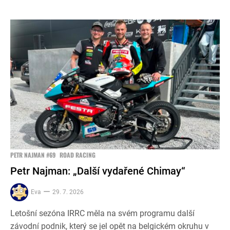
PETR NAJMAN #69
ROAD RACING
Petr Najman: „Další vydařené Chimay“
Eva
29. 7. 2026
Letošní sezóna IRRC měla na svém programu další
závodní podnik, který se jel opět na belgickém okruhu v