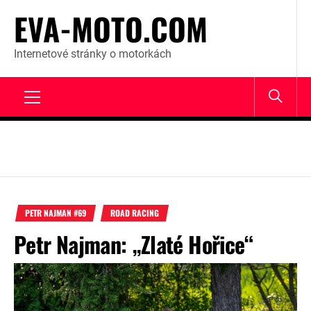
Skip
EVA-MOTO.COM
to
content
Internetové stránky o motorkách
Primary
Menu
PETR NAJMAN #69
ROAD RACING
Petr Najman: „Zlaté Hořice“