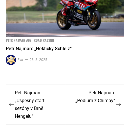
PETR NAJMAN #69
ROAD RACING
Petr Najman: „Hektický Schleiz“
Eva
28. 8. 2025
Navigace
Petr Najman:
Petr Najman:
pro
„Úspěšný start
„Pódium z Chimay“
sezóny v Brně i
příspěvek
Hengelu“