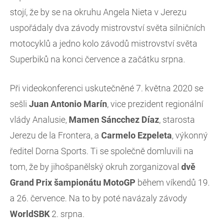
stojí, že by se na okruhu Angela Nieta v Jerezu
uspořádaly dva závody mistrovství světa silničních
motocyklů a jedno kolo závodů mistrovství světa
Superbiků na konci července a začátku srpna.
Při videokonferenci uskutečněné 7. května 2020 se
sešli
Juan Antonio Marín
, vice prezident regionální
vlády Analusie,
Mamen Sáncchez Díaz
, starosta
Jerezu de la Frontera, a
Carmelo Ezpeleta
, výkonný
ředitel Dorna Sports. Ti se společně domluvili na
tom, že by jihošpanělský okruh zorganizoval
dvě
Grand Prix šampionátu MotoGP
během víkendů 19.
a 26. července. Na to by poté navázaly závody
WorldSBK
2. srpna.