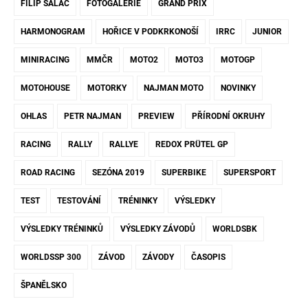
FILIP SALAČ
FOTOGALERIE
GRAND PRIX
HARMONOGRAM
HOŘICE V PODKRKONOŠÍ
IRRC
JUNIOR
MINIRACING
MMČR
MOTO2
MOTO3
MOTOGP
MOTOHOUSE
MOTORKY
NAJMAN MOTO
NOVINKY
OHLAS
PETR NAJMAN
PREVIEW
PŘÍRODNÍ OKRUHY
RACING
RALLY
RALLYE
REDOX PRÜTEL GP
ROAD RACING
SEZÓNA 2019
SUPERBIKE
SUPERSPORT
TEST
TESTOVÁNÍ
TRÉNINKY
VÝSLEDKY
VÝSLEDKY TRÉNINKŮ
VÝSLEDKY ZÁVODŮ
WORLDSBK
WORLDSSP 300
ZÁVOD
ZÁVODY
ČASOPIS
ŠPANĚLSKO