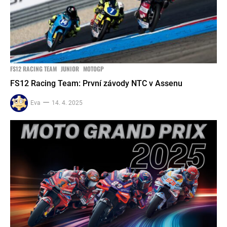
FS12 RACING TEAM
JUNIOR
MOTOGP
FS12 Racing Team: První závody NTC v Assenu
Eva
14. 4. 2025