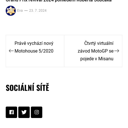
Eva
23. 7. 2024
Navigace
Právě vychází nový
Čtvrtý virtuální
pro
Motohouse 5/2020
závod MotoGP se
pojede v Misanu
příspěvek
SOCIÁLNÍ SÍTĚ