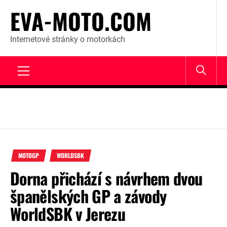
Skip
EVA-MOTO.COM
to
content
Internetové stránky o motorkách
Primary
Menu
MOTOGP
WORLDSBK
Dorna přichází s návrhem dvou
španělských GP a závody
WorldSBK v Jerezu