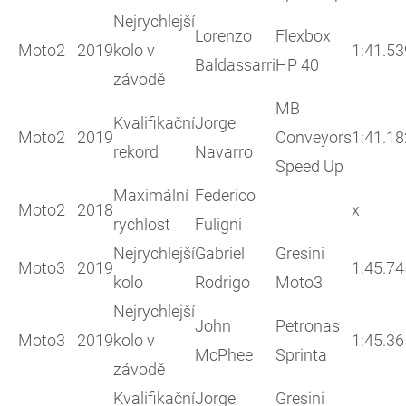
Nejrychlejší
Lorenzo
Flexbox
Moto2
2019
kolo v
1:41.53
Baldassarri
HP 40
závodě
MB
Kvalifikační
Jorge
Moto2
2019
Conveyors
1:41.18
rekord
Navarro
Speed Up
Maximální
Federico
Moto2
2018
x
rychlost
Fuligni
Nejrychlejší
Gabriel
Gresini
Moto3
2019
1:45.74
kolo
Rodrigo
Moto3
Nejrychlejší
John
Petronas
Moto3
2019
kolo v
1:45.36
McPhee
Sprinta
závodě
Kvalifikační
Jorge
Gresini