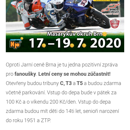
Oproti Jarní ceně Brna je tu jedna pozitivní zpráva
pro
fanoušky
.
Letní ceny se mohou zúčastnit!
Otevřeny budou tribuny
C, T3
a
T5
a budou zdarma
včetně parkování. Vstup do depa bude v pátek za
100 Kč a o víkendu 200 Kč/den. Vstup do depa
zdarma budou mít děti do 14ti let, senioři narození
do roku 1951 a ZTP.