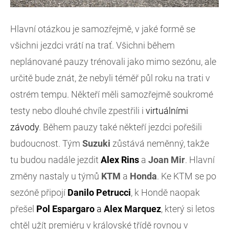
Hlavní otázkou je samozřejmě, v jaké formě se
všichni jezdci vrátí na trať. Všichni během
neplánované pauzy trénovali jako mimo sezónu, ale
určitě bude znát, že nebyli téměř půl roku na trati v
ostrém tempu. Někteří měli samozřejmě soukromé
testy nebo dlouhé chvíle zpestřili i
virtuálními
závody
. Během pauzy také někteří jezdci pořešili
budoucnost. Tým
Suzuki
zůstává neměnný, takže
tu budou nadále jezdit
Alex Rins
a
Joan Mir
. Hlavní
změny nastaly u týmů
KTM
a
Honda
. Ke KTM se po
sezóně připojí
Danilo Petrucci
, k Hondě naopak
přešel
Pol Espargaro
a
Alex
Marquez
, který si letos
chtěl užít premiéru v královské třídě rovnou v