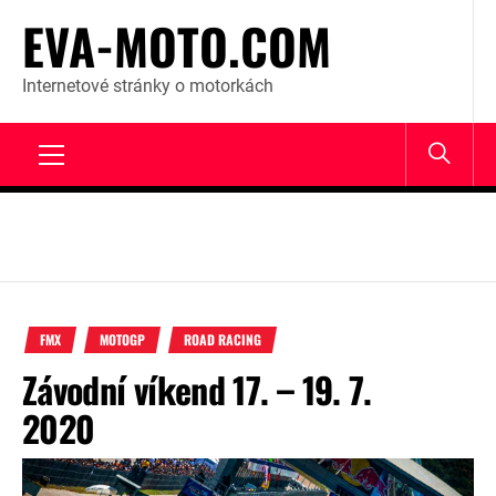
Skip
EVA-MOTO.COM
to
content
Internetové stránky o motorkách
Primary
Menu
FMX
MOTOGP
ROAD RACING
Závodní víkend 17. – 19. 7.
2020