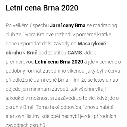
Letní cena Brna 2020
Po velkém úspěchu
Jarní ceny Brna
se roadracing
club ze Dvora Králové rozhodl v poměrně krátké
době uspořádat další závody na
Masarykově
okruhu
v
Brně
pod záštitou
CAMS
. Jde o
premiérovou
Letní cenu Brna
2020
a jde víceméně o
podobný formát závodního víkendu, jaký byl v červu
při odložené Jarní ceně Brna. Tím, že se letos u nás
odjede jen minimum závodů, tak všichni vítají
jakoukoliv možnost si zazávodit, o to víc, když jde o
okruh v Brně. Tomu také odpovídají znovu nabité
startovní listiny, kde opět nechybí jezdci přírodních i
závodních okruhů.