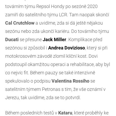
továrním týmu Repsol Hondy po sezóně 2020
zamíří do satelitního týmu LCR. Tam naopak skončí
Cal Crutchlow
a uvidíme, zda si dá ještě nějakou
sezónu nebo zda ukončí kariéru. Do továrního týmu
Ducati
se přesune
Jack Miller
. Komplikace před
sezónou si způsobil i
Andrea Dovizioso
, který si při
motokrosovém závodě zlomil klíční kost. Dovi
podstoupil okamžitou operaci a rehabilitace, aby byl
co nejvíc fit. Během pauzy se také intenzivně
spekulovalo o podpisu
Valentina Rossiho
se
satelitním týmem Petronas s tím, že vše oznámí v
Jerezu, tak uvidíme, zda se to potvrdí.
Během posledních testů v
Kataru
, které proběhly ke