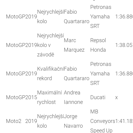
Petronas
Nejrychlejší
Fabio
MotoGP
2019
Yamaha
1:36.88
kolo
Quartararo
SRT
Nejrychlejší
Marc
Repsol
MotoGP
2019
kolo v
1:38.05
Marquez
Honda
závodě
Petronas
Kvalifikační
Fabio
MotoGP
2019
Yamaha
1:36.88
rekord
Quartararo
SRT
Maximální
Andrea
MotoGP
2015
Ducati
x
rychlost
Iannone
MB
Nejrychlejší
Jorge
Moto2
2019
Conveyors
1:41.18
kolo
Navarro
Speed Up