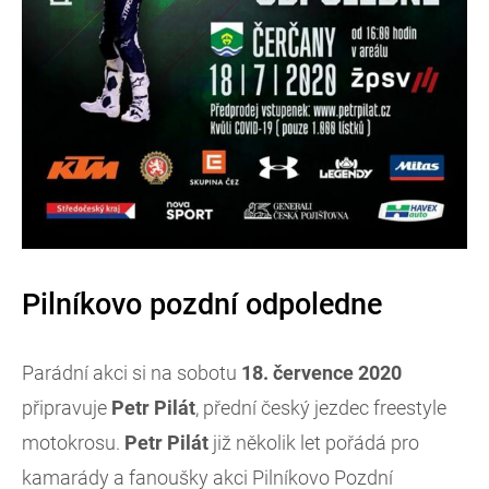
Pilníkovo pozdní odpoledne
Parádní akci si na sobotu
18. července 2020
připravuje
Petr Pilát
, přední český jezdec freestyle
motokrosu.
Petr Pilát
již několik let pořádá pro
kamarády a fanoušky akci Pilníkovo Pozdní