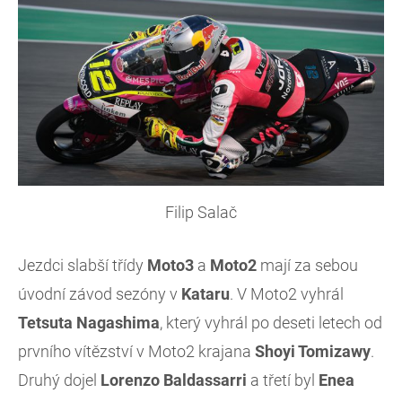
Filip Salač
Jezdci slabší třídy
Moto3
a
Moto2
mají za sebou
úvodní závod sezóny v
Kataru
. V Moto2 vyhrál
Tetsuta Nagashima
, který vyhrál po deseti letech od
prvního vítězství v Moto2 krajana
Shoyi Tomizawy
.
Druhý dojel
Lorenzo Baldassarri
a třetí byl
Enea