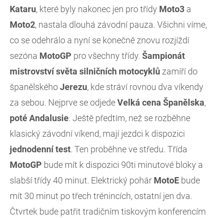
Kataru
, které byly nakonec jen pro třídy
Moto3
a
Moto2
, nastala dlouhá závodní pauza. Všichni víme,
co se odehrálo a nyní se konečně znovu rozjíždí
sezóna
MotoGP
pro všechny třídy.
Šampionát
mistrovství světa silničních motocyklů
zamíří do
španělského
Jerezu
, kde stráví rovnou dva víkendy
za sebou. Nejprve se odjede
Velká cena Španělska
,
poté Andalusie
. Ještě předtím, než se rozběhne
klasický závodní víkend, mají jezdci k dispozici
jednodenní test
. Ten proběhne ve středu. Třída
MotoGP
bude mít k dispozici 90ti minutové bloky a
slabší třídy 40 minut. Elektrický pohár
MotoE
bude
mít 30 minut po třech trénincích, ostatní jen dva.
Čtvrtek bude patřit tradičním tiskovým konferencím