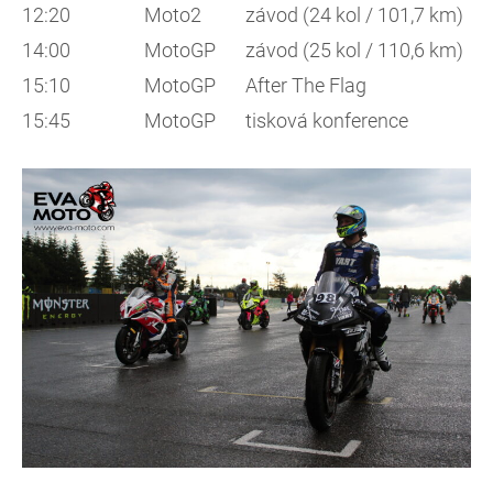
12:20
Moto2
závod (24 kol / 101,7 km)
14:00
MotoGP
závod (25 kol / 110,6 km)
15:10
MotoGP
After The Flag
15:45
MotoGP
tisková konference