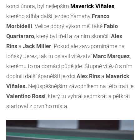
konci února, byl nejlepším
Maverick Viñales
,
kterého stíhla další jezdec Yamahy
Franco
Morbidelli
. Velice dobrý výkon měl také
Fabio
Quartararo
, který byl třetí a za ním skončili
Alex
Rins
a
Jack Miller
. Pokud ale zavzpomínáme na
loňský Jerez, tak tu oslavil vítězství
Marc Marquez
,
kterému to na domácí půdě jde. Stupně vítězů s ním
doplnili další španělští jezdci
Alex Rins
a
Maverick
Viñales.
Nejúspěšnějším závodníkem na této trati je
Valentino
Rossi
, který tu vyhrál sedmkrát a pětkrát
startoval z prvního místa.