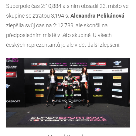
Superpole čas 2:10,884 a s ním obsadil 23. místo ve
skupině se ztrátou 3,194 s.
Alexandra Pelikánová
zlepšila svůj čas na 2:12,739, ale skončil na
předposledním místě v této skupině. U všech
českých reprezentantů je ale vidět další zlepšení.