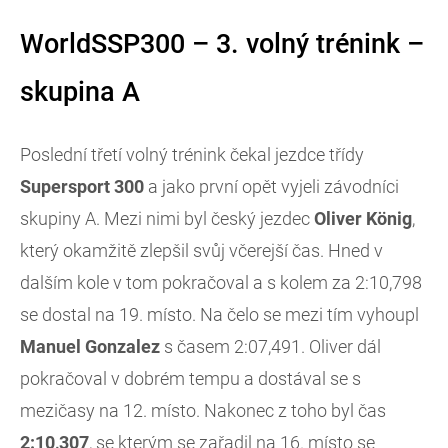
WorldSSP300 – 3. volný trénink –
skupina A
Poslední třetí volný trénink čekal jezdce třídy
Supersport 300
a jako první opět vyjeli závodníci
skupiny A. Mezi nimi byl český jezdec
Oliver König
,
který okamžitě zlepšil svůj včerejší čas. Hned v
dalším kole v tom pokračoval a s kolem za 2:10,798
se dostal na 19. místo. Na čelo se mezi tím vyhoupl
Manuel Gonzalez
s časem 2:07,491. Oliver dál
pokračoval v dobrém tempu a dostával se s
mezičasy na 12. místo. Nakonec z toho byl čas
2:10,307
, se kterým se zařadil na 16. místo se