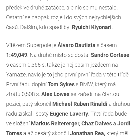
předek ve druhé zatáčce, ale nic se mu nestalo.
Ostatní se naopak rozjeli do svých nejrychlejších
časů. Dalším, kdo spadl byl
Ryuichi Kiyonari
.
Vítězem Superpole je
Álvaro Bautista
s časem
1:49,049
. Na druhé místo se dostal
Sandro Cortese
s časem 0,365 s, takže je nejlepším jezdcem na
Yamaze, navíc je to jeho první první řada v této třídě.
První řadu doplní
Tom Sykes
s BMW, který má
ztrátu 0,508 s.
Alex Lowes
se zařadil na čtvrtou
pozici, pátý skončil
Michael Ruben Rinaldi
a druhou
řadu získal i šestý
Eugene Laverty
. Třetí řada bude
ve složení
Markus Reitererger, Chaz Daives
a
Jordi
Torres
a až desátý skončil
Jonathan
Rea,
který měl