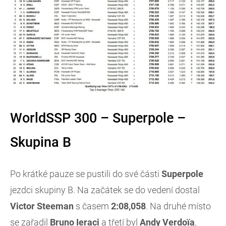
WorldSSP 300 – Superpole –
Skupina B
Po krátké pauze se pustili do své části
Superpole
jezdci skupiny B. Na začátek se do vedení dostal
Victor Steeman
s časem
2:08,058
. Na druhé místo
se zařadil
Bruno Ieraci
a třetí byl
Andy Verdoïa
,