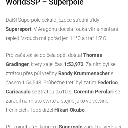
WorldSSP – Superpole
Další Superpole čekalo jezdce střední třídy
Supersport
. V Aragónu docela fouká vítr a není ani
tepleji. Vzduch má pořád jen 11°C a trať 15°C.
Pro začátek se do čela opět dostal
Thomas
Gradinger
, který zajel čas
1:53,972
. Za ním byl se
ztrátou přes půl vteřiny
Randy Krummenacher
s
časem 1:54,548. Průběžně třetí byl zatím
Federico
Caricasulo
se ztrátou 0,610 s.
Corentin Perolari
se
zařadil na místo čtvrté a stejně jako ve většině
trénincích, Top5 držel
Hikari
Okubo
.
Pět minut před koncem
Superpole
začal na vedoucí