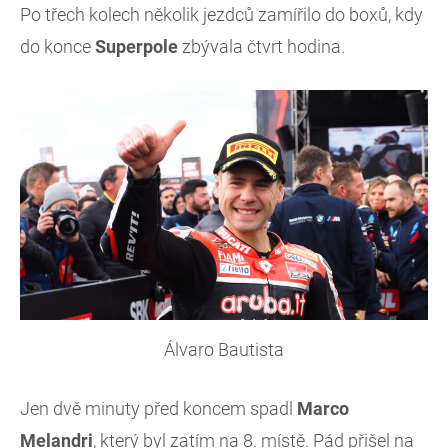
Po třech kolech několik jezdců zamířilo do boxů, kdy
do konce
Superpole
zbývala čtvrt hodina.
Álvaro Bautista
Jen dvě minuty před koncem spadl
Marco
Melandri
, který byl zatím na 8. místě. Pád přišel na