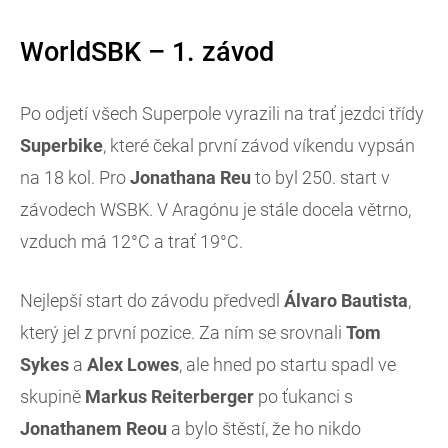
WorldSBK – 1. závod
Po odjetí všech Superpole vyrazili na trať jezdci třídy
Superbike
, které čekal první závod víkendu vypsán
na 18 kol. Pro
Jonathana Reu
to byl 250. start v
závodech WSBK. V Aragónu je stále docela větrno,
vzduch má 12°C a trať 19°C.
Nejlepší start do závodu předvedl
Álvaro Bautista
,
který jel z první pozice. Za ním se srovnali
Tom
Sykes
a
Alex Lowes
, ale hned po startu spadl ve
skupině
Markus Reiterberger
po ťukanci s
Jonathanem Reou
a bylo štěstí, že ho nikdo