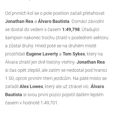
Od prvních kol se o pole position začali přetahovat
Jonathan Rea
a
Álvaro Bautista
. Domácí závodní
se dostal do vedení s časem
1:49,798
. Úřadující
šampion nakonec trochu ztratil v posledním sektoru
a zůstal druhý. Hned poté se na druhém místě
prostřídali
Eugene Laverty
a
Tom Sykes
, který na
Álvara ztratil jen dvě tisíciny vteřiny.
Jonathan Rea
si čas opět zlepšil, ale zatím se nedostal pod hranici
1:50, oproti prvním třem jezdcům. Na páté místo se
zařadil
Alex Lowes
, který ale už ztrácel víc.
Álvaro
Bautista
si svou první pozici pojistil dalším lepším
časem v hodnotě 1:49,701.