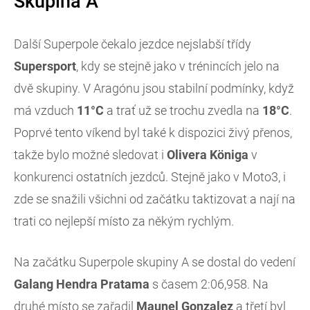
Skupina A
Další Superpole čekalo jezdce nejslabší třídy
Supersport
, kdy se stejně jako v trénincích jelo na
dvě skupiny. V Aragónu jsou stabilní podmínky, když
má vzduch
11°C
a trať už se trochu zvedla na
18°C
.
Poprvé tento víkend byl také k dispozici živý přenos,
takže bylo možné sledovat i
Olivera Königa
v
konkurenci ostatních jezdců. Stejně jako v Moto3, i
zde se snažili všichni od začátku taktizovat a nají na
trati co nejlepší místo za někým rychlým.
Na začátku Superpole skupiny A se dostal do vedení
Galang Hendra Pratama
s časem 2:06,958. Na
druhé místo se zařadil
Maunel Gonzalez
a třetí byl