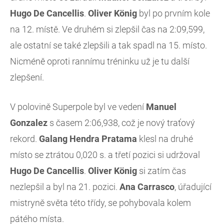
Hugo De Cancellis
.
Oliver König
byl po prvním kole
na 12. místě. Ve druhém si zlepšil čas na 2:09,599,
ale ostatní se také zlepšili a tak spadl na 15. místo.
Nicméně oproti rannímu tréninku už je tu další
zlepšení.
V polovině Superpole byl ve vedení
Manuel
Gonzalez
s časem 2:06,938, což je nový traťový
rekord.
Galang Hendra Pratama
klesl na druhé
místo se ztrátou 0,020 s. a třetí pozici si udržoval
Hugo De Cancellis
.
Oliver König
si zatím čas
nezlepšil a byl na 21. pozici.
Ana Carrasco
, úřadující
mistryně světa této třídy, se pohybovala kolem
pátého místa.