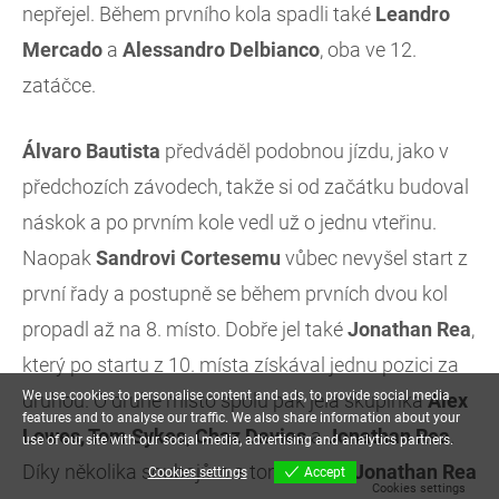
nepřejel. Během prvního kola spadli také
Leandro
Mercado
a
Alessandro Delbianco
, oba ve 12.
zatáčce.
Álvaro Bautista
předváděl podobnou jízdu, jako v
předchozích závodech, takže si od začátku budoval
náskok a po prvním kole vedl už o jednu vteřinu.
Naopak
Sandrovi Cortesemu
vůbec nevyšel start z
první řady a postupně se během prvních dvou kol
propadl až na 8. místo. Dobře jel také
Jonathan
Rea
,
který po startu z 10. místa získával jednu pozici za
We use cookies to personalise content and ads, to provide social media
druhou. O druhé místo spolu pak jela skupinka
Alex
features and to analyse our traffic. We also share information about your
Lowes, Tom Sykes, Chaz Davies
a
Jonathan Rea
.
use of our site with our social media, advertising and analytics partners.
Díky několika soubojům a tomu, že se
Jonathan Rea
Cookies settings
Accept
Cookies settings