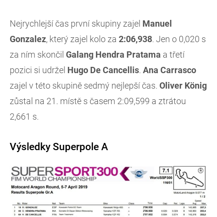
Nejrychlejší čas první skupiny zajel
Manuel
Gonzalez
, který zajel kolo za
2:06,938
. Jen o 0,020 s
za ním skončil
Galang Hendra Pratama
a třetí
pozici si udržel
Hugo De Cancellis
.
Ana Carrasco
zajel v této skupině sedmý nejlepší čas.
Oliver König
zůstal na 21. místě s časem 2:09,599 a ztrátou
2,661 s.
Výsledky Superpole A