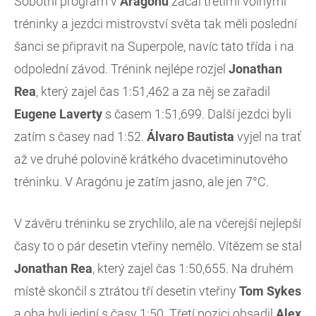
Sobotní program v
Aragónu
začal třetími volnými
tréninky a jezdci mistrovství světa tak měli poslední
šanci se připravit na Superpole, navíc tato třída i na
odpolední závod. Trénink nejlépe rozjel
Jonathan
Rea
, který zajel čas 1:51,462 a za něj se zařadil
Eugene Laverty
s časem 1:51,699. Další jezdci byli
zatím s časey nad 1:52.
Álvaro Bautista
vyjel na trať
až ve druhé polovině krátkého dvacetiminutového
tréninku. V Aragónu je zatím jasno, ale jen 7°C.
V závěru tréninku se zrychlilo, ale na včerejší nejlepší
časy to o pár desetin vteřiny nemělo. Vítězem se stal
Jonathan Rea
, který zajel čas 1:50,655. Na druhém
místě skončil s ztrátou tří desetin vteřiny
Tom Sykes
a oba byli jediní s časy 1:50. Třetí pozici obsadil
Alex