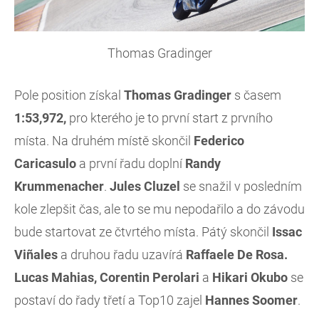
Thomas Gradinger
Pole position získal
Thomas Gradinger
s časem
1:53,972,
pro kterého je to první start z prvního
místa. Na druhém místě skončil
Federico
Caricasulo
a první řadu doplní
Randy
Krummenacher
.
Jules
Cluzel
se snažil v posledním
kole zlepšit čas, ale to se mu nepodařilo a do závodu
bude startovat ze čtvrtého místa. Pátý skončil
Issac
Viñales
a druhou řadu uzavírá
Raffaele De Rosa.
Lucas Mahias,
Corentin Perolari
a
Hikari Okubo
se
postaví do řady třetí a Top10 zajel
Hannes Soomer
.