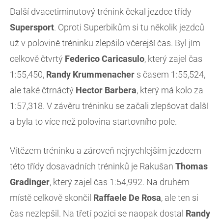
Další dvacetiminutový trénink čekal jezdce třídy
Supersport
. Oproti Superbikům si tu několik jezdců
už v polovině tréninku zlepšilo včerejší čas. Byl jím
celkově čtvrtý
Federico Caricasulo
, který zajel čas
1:55,450,
Randy Krummenacher
s časem 1:55,524,
ale také čtrnáctý
Hector Barbera
, který má kolo za
1:57,318. V závěru tréninku se začali zlepšovat další
a byla to více než polovina startovního pole.
Vítězem tréninku a zároveň nejrychlejším jezdcem
této třídy dosavadních tréninků je Rakušan
Thomas
Gradinger
, který zajel čas 1:54,992. Na druhém
místě celkově skončil
Raffaele De Rosa
, ale ten si
čas nezlepšil. Na třetí pozici se naopak dostal
Randy