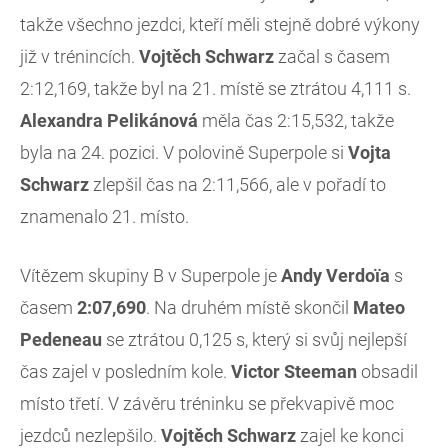
takže všechno jezdci, kteří měli stejně dobré výkony
již v trénincích.
Vojtěch Schwarz
začal s časem
2:12,169, takže byl na 21. místě se ztrátou 4,111 s.
Alexandra Pelikánová
měla čas 2:15,532, takže
byla na 24. pozici. V polovině Superpole si
Vojta
Schwarz
zlepšil čas na 2:11,566, ale v pořadí to
znamenalo 21. místo.
Vítězem skupiny B v Superpole je
Andy Verdoïa
s
časem
2:07,690
. Na druhém místě skončil
Mateo
Pedeneau
se ztrátou 0,125 s, který si svůj nejlepší
čas zajel v posledním kole.
Victor Steeman
obsadil
místo třetí. V závěru tréninku se překvapivě moc
jezdců nezlepšilo.
Vojtěch Schwarz
zajel ke konci