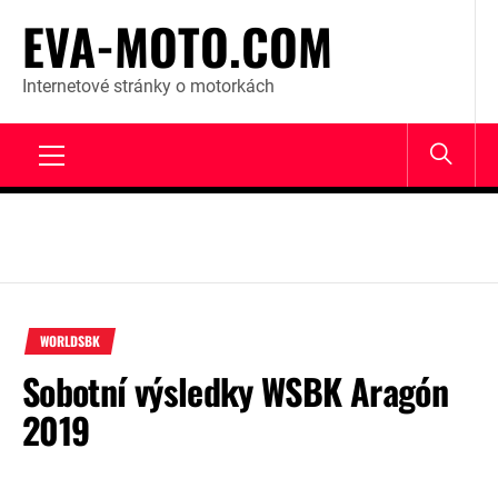
Skip
EVA-MOTO.COM
to
content
Internetové stránky o motorkách
Primary
Menu
WORLDSBK
Sobotní výsledky WSBK Aragón
2019