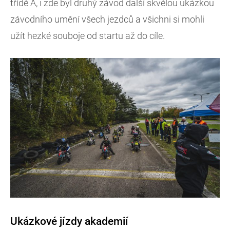
třídě A, i zde byl druhý závod další skvělou ukázkou
závodního umění všech jezdců a všichni si mohli
užít hezké souboje od startu až do cíle.
Ukázkové jízdy akademií