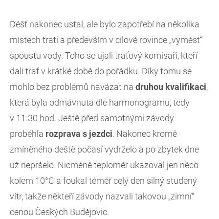
Déšť nakonec ustal, ale bylo zapotřebí na několika
místech trati a především v cílové rovince „vymést“
spoustu vody. Toho se ujali traťový komisaři, kteří
dali trať v krátké době do pořádku. Díky tomu se
mohlo bez problémů navázat na
druhou kvalifikaci
,
která byla odmávnuta dle harmonogramu, tedy
v 11:30 hod. Ještě před samotnými závody
proběhla
rozprava s jezdci
. Nakonec kromě
zmíněného deště počasí vydrželo a po zbytek dne
už nepršelo. Nicméně teploměr ukazoval jen něco
kolem 10°C a foukal téměř celý den silný studený
vítr, takže někteří závody nazvali takovou „zimní“
cenou Českých Budějovic.