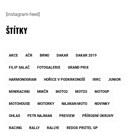
[instagram-feed]
ŠTÍTKY
AKCE
AČR
BRNO
DAKAR
DAKAR 2019
FILIP SALAČ
FOTOGALERIE
GRAND PRIX
HARMONOGRAM
HOŘICE V PODKRKONOŠÍ
IRRC
JUNIOR
MINIRACING
MMČR
MOTO2
MOTO3
MOTOGP
MOTOHOUSE
MOTORKY
NAJMAN MOTO
NOVINKY
OHLAS
PETR NAJMAN
PREVIEW
PŘÍRODNÍ OKRUHY
RACING
RALLY
RALLYE
REDOX PRÜTEL GP