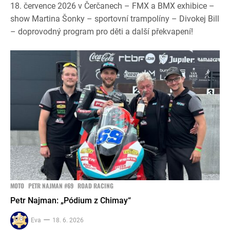
18. července 2026 v Čerčanech – FMX a BMX exhibice –
show Martina Šonky – sportovní trampolíny – Divokej Bill
– doprovodný program pro děti a další překvapení!
MOTO
PETR NAJMAN #69
ROAD RACING
Petr Najman: „Pódium z Chimay“
Eva
18. 6. 2026