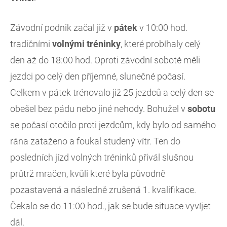
Závodní podnik začal již v
pátek
v 10:00 hod.
tradičními
volnými tréninky
, které probíhaly celý
den až do 18:00 hod. Oproti závodní sobotě měli
jezdci po celý den příjemné, slunečné počasí.
Celkem v pátek trénovalo již 25 jezdců a celý den se
obešel bez pádu nebo jiné nehody. Bohužel v
sobotu
se počasí otočilo proti jezdcům, kdy bylo od samého
rána zataženo a foukal studený vítr. Ten do
posledních jízd volných tréninků přivál slušnou
průtrž mračen, kvůli které byla původně
pozastavená a následně zrušená 1. kvalifikace.
Čekalo se do 11:00 hod., jak se bude situace vyvíjet
dál.