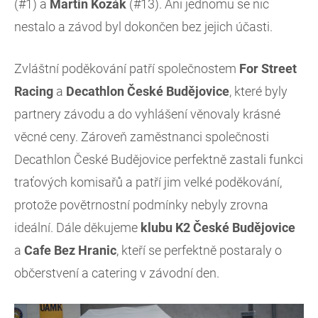
(#1) a
Martin Kozák
(#13). Ani jednomu se nic
nestalo a závod byl dokončen bez jejich účasti.
Zvláštní poděkování patří společnostem
For Street
Racing
a
Decathlon České Budějovice
, které byly
partnery závodu a do vyhlášení věnovaly krásné
věcné ceny. Zároveň zaměstnanci společnosti
Decathlon České Budějovice perfektně zastali funkci
traťových komisařů a patří jim velké poděkování,
protože povětrnostní podmínky nebyly zrovna
ideální. Dále děkujeme
klubu
K2 České Budějovice
a
Cafe Bez Hranic
, kteří se perfektně postaraly o
občerstvení a catering v závodní den.