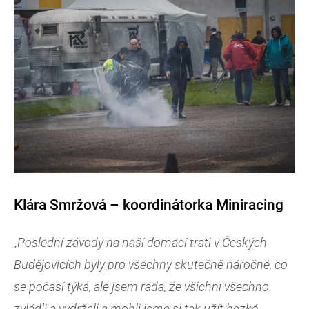
Klára Smržová – koordinátorka Miniracing
„Poslední závody na naší domácí trati v Českých
Budějovicích byly pro všechny skutečně náročné, co
se počasí týká, ale jsem ráda, že všichni všechno
zvládli a vydrželi a mohli jsme si tak užít hezké