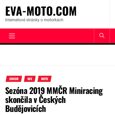
Skip
EVA-MOTO.COM
to
content
Internetové stránky o motorkách
Primary
Menu
JUNIOR
MIX
MOTO
Sezóna 2019 MMČR Miniracing
skončila v Českých
Budějovicích