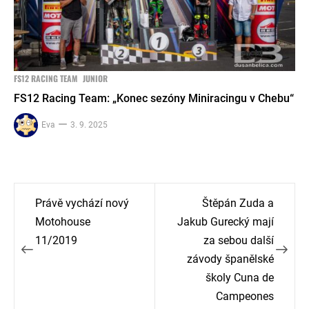
FS12 RACING TEAM
JUNIOR
FS12 Racing Team: „Konec sezóny Miniracingu v Chebu“
Eva
3. 9. 2025
Navigace
Právě vychází nový
Štěpán Zuda a
pro
Motohouse
Jakub Gurecký mají
11/2019
za sebou další
příspěvek
závody španělské
školy Cuna de
Campeones