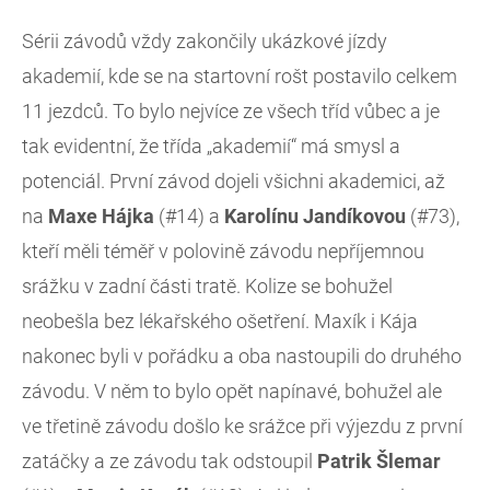
Sérii závodů vždy zakončily ukázkové jízdy
akademií, kde se na startovní rošt postavilo celkem
11 jezdců. To bylo nejvíce ze všech tříd vůbec a je
tak evidentní, že třída „akademií“ má smysl a
potenciál. První závod dojeli všichni akademici, až
na
Maxe Hájka
(#14) a
Karolínu Jandíkovou
(#73),
kteří měli téměř v polovině závodu nepříjemnou
srážku v zadní části tratě. Kolize se bohužel
neobešla bez lékařského ošetření. Maxík i Kája
nakonec byli v pořádku a oba nastoupili do druhého
závodu. V něm to bylo opět napínavé, bohužel ale
ve třetině závodu došlo ke srážce při výjezdu z první
zatáčky a ze závodu tak odstoupil
Patrik
Šlemar