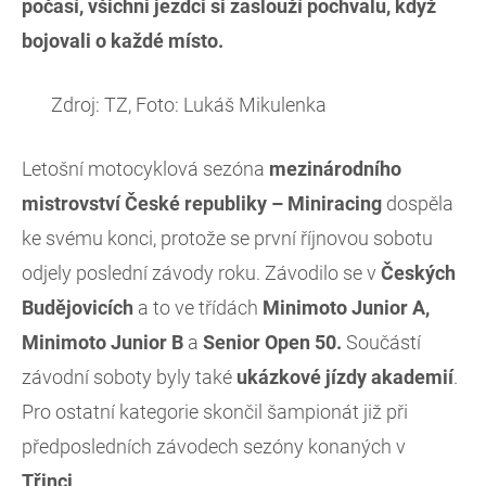
počasí, všichni jezdci si zaslouží pochvalu, když
bojovali o každé místo.
Zdroj: TZ, Foto: Lukáš Mikulenka
Letošní motocyklová sezóna
mezinárodního
mistrovství České republiky – Miniracing
dospěla
ke svému konci, protože se první říjnovou sobotu
odjely poslední závody roku. Závodilo se v
Českých
Budějovicích
a to ve třídách
Minimoto Junior A,
Minimoto Junior B
a
Senior Open 50.
Součástí
závodní soboty byly také
ukázkové jízdy akademií
.
Pro ostatní kategorie skončil šampionát již při
předposledních závodech sezóny konaných v
Třinci
.