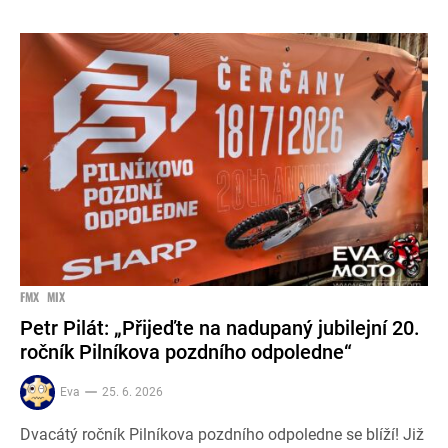
FMX
MIX
Petr Pilát: „Přijeďte na nadupaný jubilejní 20.
ročník Pilníkova pozdního odpoledne“
Eva
25. 6. 2026
Dvacátý ročník Pilníkova pozdního odpoledne se blíží! Již