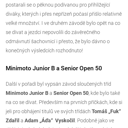
postarali se o pěknou podívanou pro přihlížející
diváky, kterých i přes nepřízeň počasí přišlo relativně
velké množství. I ve druhém závodě bylo opět na co
se dívat a jezdci nepovolili do závěrečného
odmávnutí šachovnicí i přesto, že bylo dávno o
konečných výsledcích rozhodnuto!
Minimoto Junior B a Senior Open 50
Další v pořadí byl vypsán závod sloučených tříd
Minimoto Junior B
a
Senior Open 50
, kde bylo také
na co se dívat. Především na prvních příčkách, kde si
jeli pro obhájení titulů ve svých třídách
Tomáš „Fuk“
Zdařil
a
Adam „Áďa“ Vyskočil
. Podobně jako ve