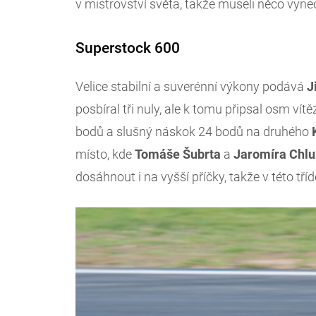
v mistrovství světa, takže museli něco vyne
Superstock 600
Velice stabilní a suverénní výkony podává
J
posbíral tři nuly, ale k tomu připsal osm ví
bodů a slušný náskok 24 bodů na druhého
místo, kde
Tomáše
Šubrta
a
Jaromíra
Chlu
dosáhnout i na vyšší příčky, takže v této tří