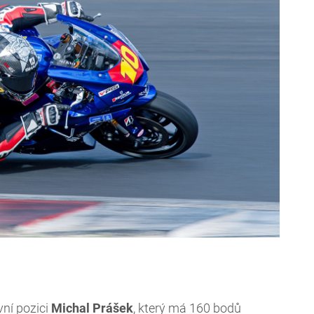
vní pozici
Michal
Prášek
, který má 160 bodů