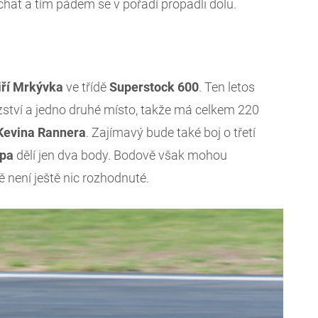
chat a tím pádem se v pořadí propadli dolu.
iří
Mrkývka
ve třídě
Superstock
600
. Ten letos
tězství a jedno druhé místo, takže má celkem 220
Kevina
Rannera
. Zajímavý bude také boj o třetí
pa
dělí jen dva body. Bodově však mohou
dě není ještě nic rozhodnuté.