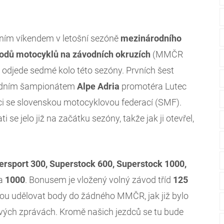
ním víkendem v letošní sezóně
mezinárodního
ávodů motocyklů na závodních okruzích
(MMČR
 odjede sedmé kolo této sezóny. Prvních šest
árodním šampionátem
Alpe Adria
promotéra Lutec
ci se slovenskou motocyklovou federací (SMF).
i se jelo již na začátku sezóny, takže jak ji otevřel,
ersport 300, Superstock 600, Superstock 1000,
a
1000
. Bonusem je vložený volný závod tříd
125
dou udělovat body do žádného MMČR, jak již bylo
vých zprávách. Kromě našich jezdců se tu bude