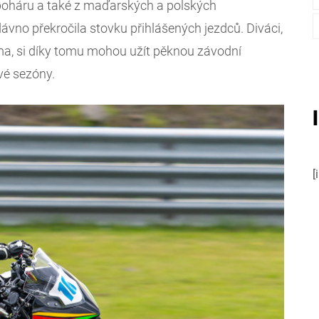
 poháru a také z maďarských a polských
dávno překročila stovku přihlášených jezdců. Diváci,
rma, si díky tomu mohou užít pěknou závodní
vé sezóny.
[