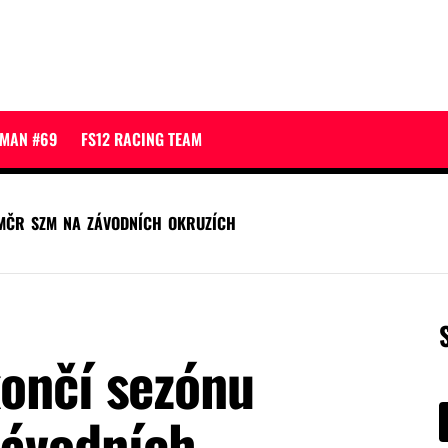
JMAN #69
FS12 RACING TEAM
MČR SZM NA ZÁVODNÍCH OKRUZÍCH
končí sezónu
ávodních