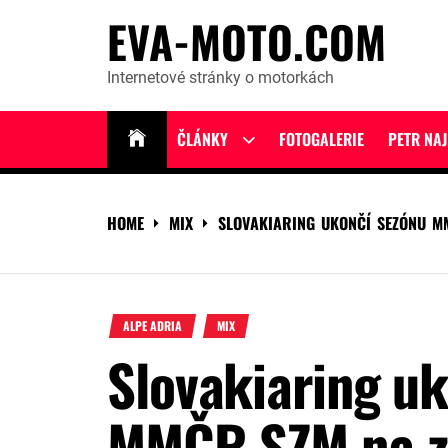
Skip
EVA-MOTO.COM
to
content
Internetové stránky o motorkách
ČLÁNKY
FOTOGALERIE
PETR NA
Show
sub
menu
HOME
MIX
SLOVAKIARING UKONČÍ SEZÓNU M
ALPE ADRIA
MIX
Slovakiaring u
MMČR SZM na z