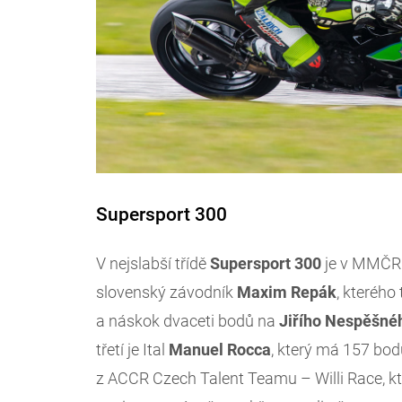
Supersport 300
V nejslabší třídě
Supersport 300
je v MMČR 
slovenský závodník
Maxim
Repák
, kteréh
a náskok dvaceti bodů na
Jiřího
Nespěšné
třetí je Ital
Manuel
Rocca
, který má 157 bodů
z ACCR Czech Talent Teamu – Willi Race, kt