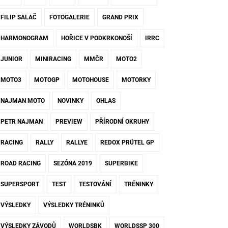
FILIP SALAČ
FOTOGALERIE
GRAND PRIX
HARMONOGRAM
HOŘICE V PODKRKONOŠÍ
IRRC
JUNIOR
MINIRACING
MMČR
MOTO2
MOTO3
MOTOGP
MOTOHOUSE
MOTORKY
NAJMAN MOTO
NOVINKY
OHLAS
PETR NAJMAN
PREVIEW
PŘÍRODNÍ OKRUHY
RACING
RALLY
RALLYE
REDOX PRÜTEL GP
ROAD RACING
SEZÓNA 2019
SUPERBIKE
SUPERSPORT
TEST
TESTOVÁNÍ
TRÉNINKY
VÝSLEDKY
VÝSLEDKY TRÉNINKŮ
VÝSLEDKY ZÁVODŮ
WORLDSBK
WORLDSSP 300