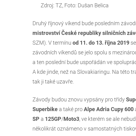
Zdroj: TZ, Foto: Dušan Belica
Druhý říjnový víkend bude posledním závod
mistrovství České republiky silničních z
SZM). V termínu
od 11. do 13. října 2019
se
závodních víkendů se jelo spolu s mezin
a ten poslední bude uspořádán ve spoluprá
A kde jinde, než na Slovakiaringu. Na této trat
tak ji také uzavře.
Závody budou znovu vypsány pro třídy
Sup
Superbike
a také pro
Alpe
Adria
Cupy
600
SP
a
125GP
/
Moto3
, ve kterém se ale nebu
několikrát oznámeno v samostatných tisko