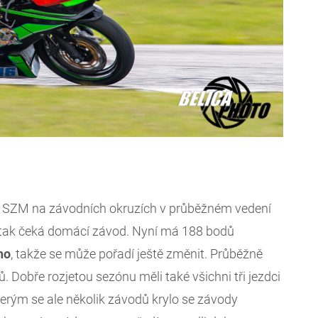
SZM na závodních okruzích v průběžném vedení
o tak čeká domácí závod. Nyní má 188 bodů
ho
, takže se může pořadí ještě změnit. Průběžně
. Dobře rozjetou sezónu měli také všichni tři jezdci
erým se ale několik závodů krylo se závody