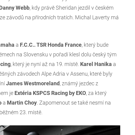
Danny Webb
, kdy právě Sheridan jezdil v českém
e závodů na přírodních tratích. Michal Laverty má
amaha
a
F.C.C.. TSR Honda France
, který bude
oblémech na Slovensku v pořadí klesl dolu český tým
cing
, který je nyní až na 19. místě.
Karel Hanika
a
šných závodech Alpe Adria v Assenu, které byly
lní
James Westmoreland
, známý jezdec z
mem je
Extéria KSPCS Racing by EKO
, za který
o
a
Martin Choy
. Zapomenout se také nesmí na
ůběžném 23. místě.