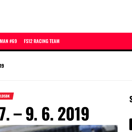
JMAN #69
FS12 RACING TEAM
19
LDSBK
7. – 9. 6. 2019