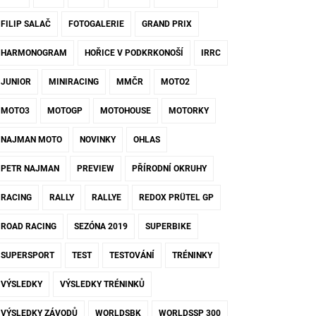
FILIP SALAČ
FOTOGALERIE
GRAND PRIX
HARMONOGRAM
HOŘICE V PODKRKONOŠÍ
IRRC
JUNIOR
MINIRACING
MMČR
MOTO2
MOTO3
MOTOGP
MOTOHOUSE
MOTORKY
NAJMAN MOTO
NOVINKY
OHLAS
PETR NAJMAN
PREVIEW
PŘÍRODNÍ OKRUHY
RACING
RALLY
RALLYE
REDOX PRÜTEL GP
ROAD RACING
SEZÓNA 2019
SUPERBIKE
SUPERSPORT
TEST
TESTOVÁNÍ
TRÉNINKY
VÝSLEDKY
VÝSLEDKY TRÉNINKŮ
VÝSLEDKY ZÁVODŮ
WORLDSBK
WORLDSSP 300