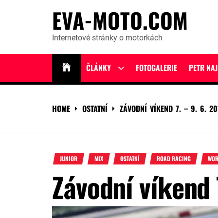
Skip
EVA-MOTO.COM
to
content
Internetové stránky o motorkách
ČLÁNKY
FOTOGALERIE
PETR NA
Show
sub
menu
HOME
OSTATNÍ
ZÁVODNÍ VÍKEND 7. – 9. 6. 20
JUNIOR
MIX
OSTATNÍ
ROAD RACING
WOR
Závodní víkend 