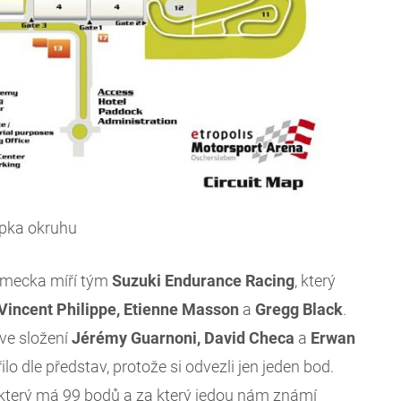
pka okruhu
ěmecka míří tým
Suzuki Endurance Racing
, který
Vincent Philippe, Etienne Masson
a
Gregg Black
.
ve složení
Jérémy Guarnoni, David Checa
a
Erwan
o dle představ, protože si odvezli jen jeden bod.
 který má 99 bodů a za který jedou nám známí