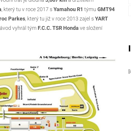
a
, který tu v roce 2017 s
Yamahou R1
týmu
GMT94
roc
Parkes
, který tu již v roce 2013 zajel s
YART
závod vyhrál tým
F.C.C. TSR Honda
ve složení
[