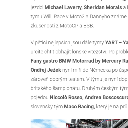
jezdci
Michael Laverty, Sheridan Morais
a
týmu Willi Race v Moto2 a Dannyho známe z
zkušenosti z MotoGP a BSB.
V pětici nejlepších jsou dále týmy
YART – Y
určitě chtít obhájit loňské vítězství. Po pr
Fany gastro BMW Motorrad by Mercury Ra
Ondřej Ježek
nyní míří do Německa po úspě
zároveň dobrým testem. V týmu je nyní dop
britského šampionátu. Druhým českým tý
pojedou
Niccolò Rosso, Andrea Boscoscur
slovenský tým
Maco Racing,
který je na pr