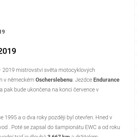
19
2019
– 2019 mistrovství světa motocyklových
den v německém
Oscherslebenu
. Jezdce
Endurance
a pak bude ukončena na konci července v
ce 1995 a o dva roky později byl otevřen. Hned v
vod . Poté se zapsal do šampionátu EWC a od roku
vodní trať je dlouhá
3,667 km
a držitelem