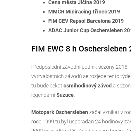
Cena města Jičína 2019
MMČR Miniracing Třinec 2019
FIM CEV Repsol Barcelona 2019
ADAC Junior Cup Oschersleben 20
FIM EWC 8 h Oschersleben 
Předposlední závodní podnik sezóny 2018 
vytrvalostních závodů se rozjede tento tý
tu bude čekat
osmihodinový
závod
a sezón
legendární
Suzuce
.
Motopark
Oschersleben
začal vznikat v ro
roce 1999 tu byl uspořádán 24 hodinový zá
2008 se jezdí kratší závod na osm hodin. Zá