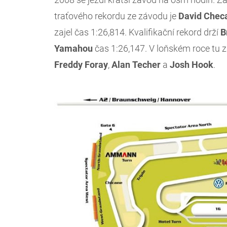
traťového rekordu ze závodu je
David
Chec
zajel čas 1:26,814. Kvalifikační rekord drží
B
Yamahou
čas 1:26,147. V loňském roce tu 
Freddy
Foray
,
Alan
Techer
a
Josh
Hook
.