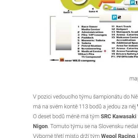
ma
V pozici vedoucího týmu šampionátu do N
má na svém kontě 113 bodů a jedou za něj
O deset bodů méně má tým
SRC Kawasaki
Nigon
. Tomuto týmu se na Slovensku nedařil
Výborné třetí místo drží tým
Wepol Racing
,