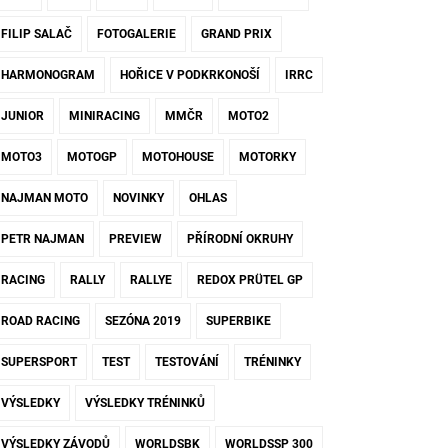
FILIP SALAČ
FOTOGALERIE
GRAND PRIX
HARMONOGRAM
HOŘICE V PODKRKONOŠÍ
IRRC
JUNIOR
MINIRACING
MMČR
MOTO2
MOTO3
MOTOGP
MOTOHOUSE
MOTORKY
NAJMAN MOTO
NOVINKY
OHLAS
PETR NAJMAN
PREVIEW
PŘÍRODNÍ OKRUHY
RACING
RALLY
RALLYE
REDOX PRÜTEL GP
ROAD RACING
SEZÓNA 2019
SUPERBIKE
SUPERSPORT
TEST
TESTOVÁNÍ
TRÉNINKY
VÝSLEDKY
VÝSLEDKY TRÉNINKŮ
VÝSLEDKY ZÁVODŮ
WORLDSBK
WORLDSSP 300