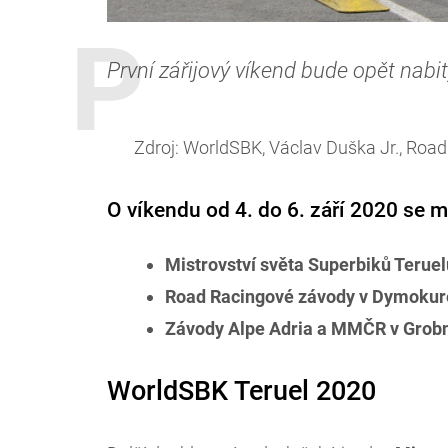
První zářijový víkend bude opět nab
Zdroj: WorldSBK, Václav Duška Jr., Roa
O víkendu od 4. do 6. září 2020 se m
Mistrovství světa Superbiků Terue
Road Racingové závody v Dymoku
Závody Alpe Adria a MMČR v Grob
WorldSBK Teruel 2020