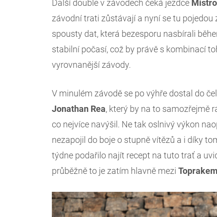
Další double v závodech čeká jezdce
Mistro
závodní trati zůstávají a nyní se tu pojedou
spousty dat, která bezesporu nasbírali běh
stabilní počasí, což by právě s kombinací toh
vyrovnanější závody.
V minulém závodě se po výhře dostal do čel
Jonathan
Rea
, který by na to samozřejmě 
co nejvíce navýšil. Ne tak oslnivý výkon na
nezapojil do boje o stupně vítězů a i díky 
týdne podařilo najít recept na tuto trať a uvi
průběžně to je zatím hlavně mezi
Toprake