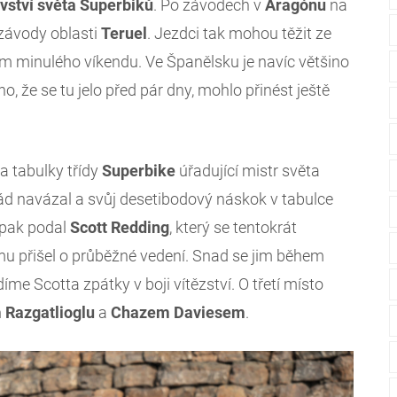
vství světa Superbiků
. Po závodech v
Aragónu
na
 závody oblasti
Teruel
. Jezdci tak mohou těžit ze
em minulého víkendu. Ve Španělsku je navíc většino
o, že se tu jelo před pár dny, mohlo přinést ještě
a tabulky třídy
Superbike
úřadující mistr světa
rád navázal a svůj desetibodový náskok v tabulce
opak podal
Scott Redding
, který se tentokrát
tomu přišel o průběžné vedení. Snad se jim během
díme Scotta zpátky v boji vítězství. O třetí místo
m
Razgatlioglu
a
Chazem Daviesem
.