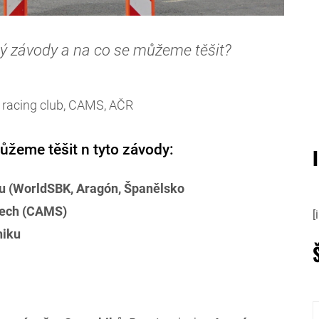
itý závody a na co se můžeme těšit?
d racing club, CAMS, AČR
ůžeme těšit n tyto závody:
lu (WorldSBK, Aragón, Španělsko
rech (CAMS)
[
niku