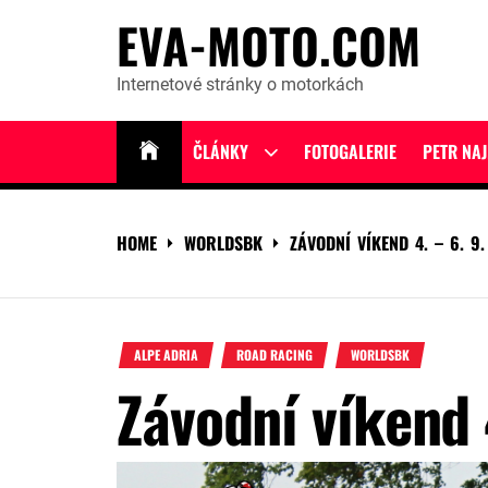
Skip
EVA-MOTO.COM
to
content
Internetové stránky o motorkách
ČLÁNKY
FOTOGALERIE
PETR NA
Show
sub
menu
HOME
WORLDSBK
ZÁVODNÍ VÍKEND 4. – 6. 9
ALPE ADRIA
ROAD RACING
WORLDSBK
Závodní víkend 