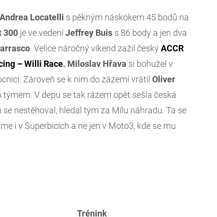
Andrea Locatelli
s pěkným náskokem 45 bodů na
t 300
je ve vedení
Jeffrey Buis
s 86 body a jen dva
arrasco
. Velice náročný víkend zažil český
ACCR
ing – Willi Race
. Miloslav Hřava
si bohužel v
ocnici. Zároveň se k nim do zázemí vrátil
Oliver
m týmem. V depu se tak rázem opět sešla česká
m se nestěhoval, hledal tým za Mílu náhradu. Ta se
díme i v Superbicích a ne jen v Moto3, kde se mu
Trénink