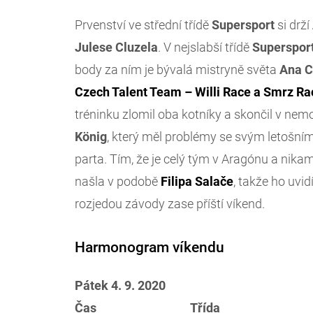
Prvenství ve střední třídě
Supersport
si drží
Julese
Cluzela
. V nejslabší třídě
Superspor
body za ním je bývalá mistryně světa
Ana C
Czech Talent Team – Willi Race a Smrz Rac
tréninku zlomil oba kotníky a skončil v nem
König
, který měl problémy se svým letošní
parta. Tím, že je celý tým v Aragónu a nika
našla v podobě
Filipa Salače
, takže ho uvi
rozjedou závody zase příští víkend.
Harmonogram víkendu
Pátek 4. 9. 2020
Čas
Třída