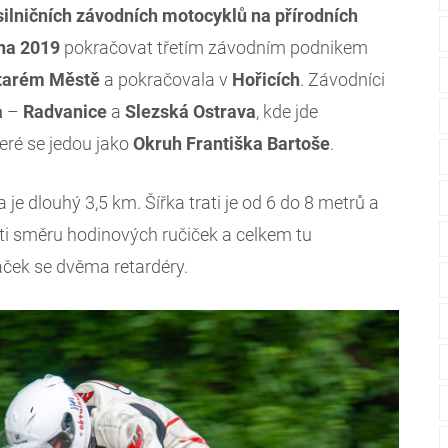
silničních závodních motocyklů
na přírodních
vna 2019
pokračovat třetím závodním podnikem
tarém Městě
a pokračovala v
Hořicích
. Závodníci
a
–
Radvanice
a
Slezská
Ostrava
, kde jde
teré se jedou jako
Okruh Františka Bartoše
.
 je dlouhý 3,5 km. Šířka trati je od 6 do 8 metrů a
ti směru hodinových ručiček a celkem tu
áček se dvěma retardéry.