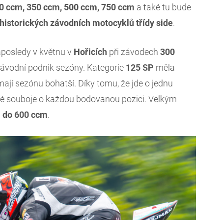
50 ccm, 350 ccm, 500 ccm, 750 ccm
a také tu bude
 historických závodních motocyklů třídy side
.
aposledy v květnu v
Hořicích
při závodech
300
í závodní podnik sezóny. Kategorie
125 SP
měla
 mají sezónu bohatší. Díky tomu, že jde o jednu
ěkné souboje o každou bodovanou pozici. Velkým
d
do 600 ccm
.