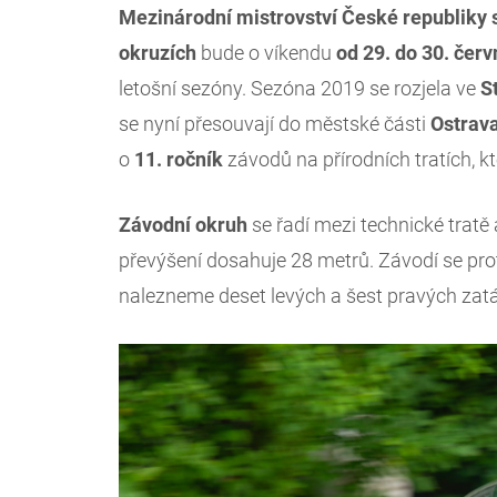
Mezinárodní mistrovství České republiky
okruzích
bude o víkendu
od 29. do 30. čer
letošní sezóny. Sezóna 2019 se rozjela ve
S
se nyní přesouvají do městské části
Ostrav
o
11. ročník
závodů na přírodních tratích, k
Závodní okruh
se řadí mezi technické tratě a
převýšení dosahuje 28 metrů. Závodí se pro
nalezneme deset levých a šest pravých zat