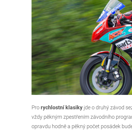
Pro
rychlostní klasiky
jde o druhý závod s
vždy pěkným zpestřením závodního programu
opravdu hodně a pěkný počet posádek bude