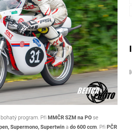
[
 bohatý program. Při
MMČR SZM na PO
se
Open, Supermono, Supertwin
a
do 600 ccm
. Při
PČR