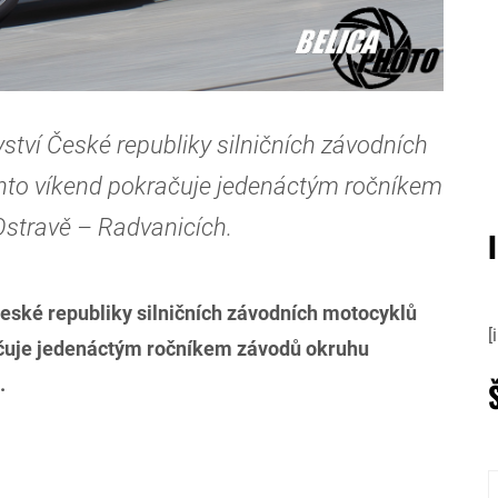
tví České republiky silničních závodních
ento víkend pokračuje jedenáctým ročníkem
Ostravě – Radvanicích.
ské republiky silničních závodních motocyklů
[
ačuje jedenáctým ročníkem závodů okruhu
.