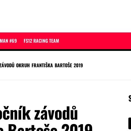
JMAN #69
FS12 RACING TEAM
 ZÁVODŮ OKRUH FRANTIŠKA BARTOŠE 2019
očník závodů
a Bartoše 2019