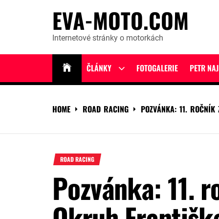
Skip
EVA-MOTO.COM
to
content
Internetové stránky o motorkách
ČLÁNKY
FOTOGALERIE
PETR NA
Show
sub
menu
HOME
ROAD RACING
POZVÁNKA: 11. ROČNÍK
ROAD RACING
Pozvánka: 11. r
Okruh Františk