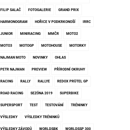
FILIP SALAČ
FOTOGALERIE
GRAND PRIX
HARMONOGRAM
HOŘICE V PODKRKONOŠÍ
IRRC
JUNIOR
MINIRACING
MMČR
MOTO2
MOTO3
MOTOGP
MOTOHOUSE
MOTORKY
NAJMAN MOTO
NOVINKY
OHLAS
PETR NAJMAN
PREVIEW
PŘÍRODNÍ OKRUHY
RACING
RALLY
RALLYE
REDOX PRÜTEL GP
ROAD RACING
SEZÓNA 2019
SUPERBIKE
SUPERSPORT
TEST
TESTOVÁNÍ
TRÉNINKY
VÝSLEDKY
VÝSLEDKY TRÉNINKŮ
VÝSLEDKY ZÁVODŮ
WORLDSBK
WORLDSSP 300