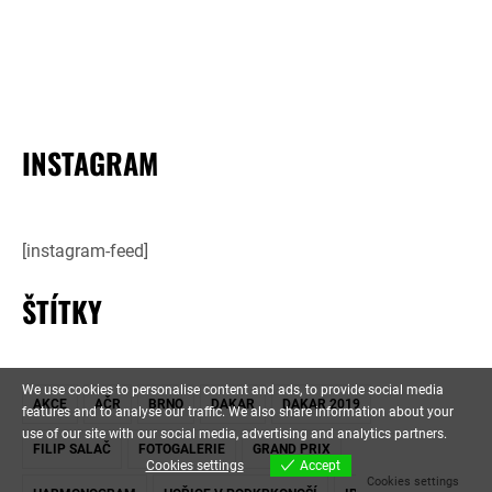
INSTAGRAM
[instagram-feed]
ŠTÍTKY
We use cookies to personalise content and ads, to provide social media
AKCE
AČR
BRNO
DAKAR
DAKAR 2019
features and to analyse our traffic. We also share information about your
use of our site with our social media, advertising and analytics partners.
FILIP SALAČ
FOTOGALERIE
GRAND PRIX
Cookies settings
Accept
Cookies settings