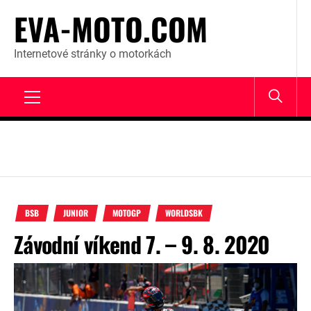
Skip
EVA-MOTO.COM
to
content
Internetové stránky o motorkách
Primary
Menu
BSB
JUNIOR
MOTOGP
WORLDSBK
Závodní víkend 7. – 9. 8. 2020