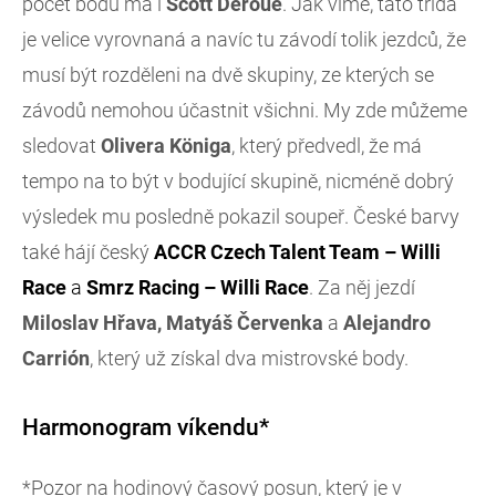
počet bodů má i
Scott Deroue
. Jak víme, tato třída
je velice vyrovnaná a navíc tu závodí tolik jezdců, že
musí být rozděleni na dvě skupiny, ze kterých se
závodů nemohou účastnit všichni. My zde můžeme
sledovat
Olivera Königa
, který předvedl, že má
tempo na to být v bodující skupině, nicméně dobrý
výsledek mu posledně pokazil soupeř. České barvy
také hájí český
ACCR Czech Talent Team – Willi
Race
a
Smrz Racing – Willi Race
. Za něj jezdí
Miloslav Hřava, Matyáš Červenka
a
Alejandro
Carrión
, který už získal dva mistrovské body.
Harmonogram víkendu*
*Pozor na hodinový časový posun, který je v