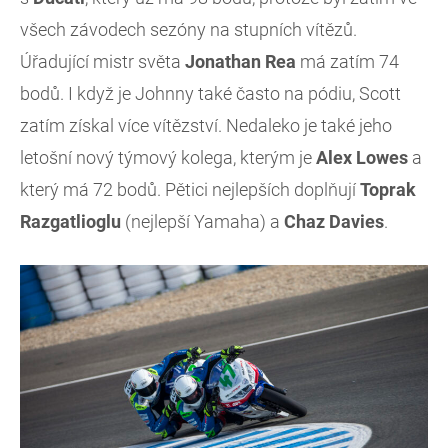
všech závodech sezóny na stupních vítězů.
Úřadující mistr světa
Jonathan Rea
má zatím 74
bodů. I když je Johnny také často na pódiu, Scott
zatím získal více vítězství. Nedaleko je také jeho
letošní nový týmový kolega, kterým je
Alex
Lowes
a
který má 72 bodů. Pětici nejlepších doplňují
Toprak
Razgatlioglu
(nejlepší Yamaha) a
Chaz
Davies
.