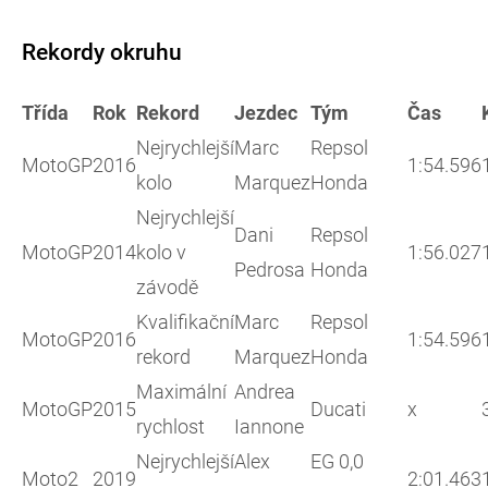
Rekordy okruhu
Třída
Rok
Rekord
Jezdec
Tým
Čas
Nejrychlejší
Marc
Repsol
MotoGP
2016
1:54.596
kolo
Marquez
Honda
Nejrychlejší
Dani
Repsol
MotoGP
2014
kolo v
1:56.027
Pedrosa
Honda
závodě
Kvalifikační
Marc
Repsol
MotoGP
2016
1:54.596
rekord
Marquez
Honda
Maximální
Andrea
MotoGP
2015
Ducati
x
rychlost
Iannone
Nejrychlejší
Alex
EG 0,0
Moto2
2019
2:01.463