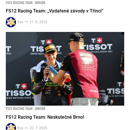
FS12 RACING TEAM
JUNIOR
FS12 Racing Team: „Vydařené závody v Třinci“
Eva
21. 8. 2025
FS12 RACING TEAM
JUNIOR
FS12 Racing Team: Neskutečné Brno!
Eva
22. 7. 2025