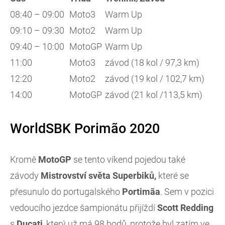
08:40 – 09:00
Moto3
Warm Up
09:10 – 09:30
Moto2
Warm Up
09:40 – 10:00
MotoGP
Warm Up
11:00
Moto3
závod (18 kol / 97,3 km)
12:20
Moto2
závod (19 kol / 102,7 km)
14:00
MotoGP
závod (21 kol /113,5 km)
WorldSBK Porimão 2020
Kromě
MotoGP
se tento víkend pojedou také
závody
Mistrovství světa Superbiků,
které se
přesunulo do portugalského
Portim
ãa
. Sem v pozici
vedoucího jezdce šampionátu přijíždí
Scott
Redding
s
Ducati
, který už má 98 bodů, protože byl zatím ve