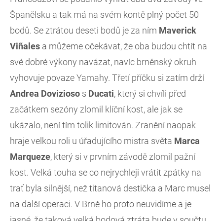
Španělsku a tak má na svém kontě plný počet 50
bodů. Se ztrátou deseti bodů je za ním
Maverick
Viñales
a můžeme očekávat, že oba budou chtít na
své dobré výkony navázat, navíc brněnský okruh
vyhovuje povaze Yamahy. Třetí příčku si zatím drží
Andrea Dovizioso
s
Ducati
, který si chvíli před
začátkem sezóny zlomil klíční kost, ale jak se
ukázalo, není tím tolik limitován. Zranění naopak
hraje velkou roli u úřadujícího mistra světa
Marca
Marqueze
, který si v prvním závodě zlomil pažní
kost. Velká touha se co nejrychleji vrátit zpátky na
trať byla silnější, než titanová destička a Marc musel
na další operaci. V Brně ho proto neuvidíme a je
jasné, že taková velká bodová ztráta bude v součtu