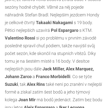
sezóny hodně chybět. VBrně za něj pojede
náhradník Stefan Bradl. Nejlepším jezdcem Hondy
je celkově čtvrtý
Takaaki Nakagami
s 19 body.
Pětici nejlepších uzavírá
Pol Espargaro
s KTM.
Valentino Rossi
si po problému v prvním závodě
posledně spravil chuť pódiem, takže navýšil svůj
počet sezón, kde skončil na stupních vítězů. Díky
tomu je na šestém místě s 16 body. V desítce
nejlepších jsou dále
Jack
Miller, Alex Marquez,
Johann Zarco
a
Franco
Morbidelli
. Co se týče
Suzuki
, tak
Alex Rins
také není po zranění v nejlepší
formě a získal zatím šest bodů a jeho týmový
kolega
Joan Mir
má bodů jedenáct. Zatím bez bodu
jsou letos
Aleix Espargaro
a
Iker Lecuona
.