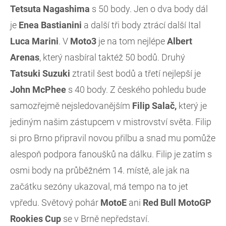
Tetsuta Nagashima
s 50 body. Jen o dva body dál
je
Enea Bastianini
a další tři body ztrácí další Ital
Luca Marini
. V
Moto3
je na tom nejlépe
Albert
Arenas
, který nasbíral taktéž 50 bodů. Druhý
Tatsuki
Suzuki
ztratil šest bodů a třetí nejlepší je
John McPhee
s 40 body. Z českého pohledu bude
samozřejmě nejsledovanějším
Filip Salač,
který je
jediným našim zástupcem v mistrovství světa. Filip
si pro Brno připravil novou přilbu a snad mu pomůže
alespoň podpora fanoušků na dálku. Filip je zatím s
osmi body na průběžném 14. místě, ale jak na
začátku sezóny ukazoval, má tempo na to jet
vpředu. Světový pohár
MotoE
ani
Red Bull MotoGP
Rookies Cup
se v Brně nepředstaví.