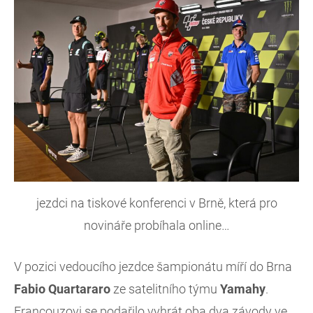
jezdci na tiskové konferenci v Brně, která pro
novináře probíhala online…
V pozici vedoucího jezdce šampionátu míří do Brna
Fabio Quartararo
ze satelitního týmu
Yamahy
.
Francouzovi se podařilo vyhrát oba dva závody ve