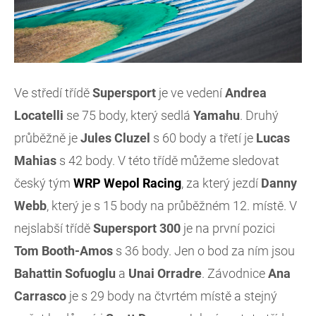
Ve středí třídě
Supersport
je ve vedení
Andrea
Locatelli
se 75 body, který sedlá
Yamahu
. Druhý
průběžně je
Jules Cluzel
s 60 body a třetí je
Lucas
Mahias
s 42 body. V této třídě můžeme sledovat
český tým
WRP Wepol Racing
, za který jezdí
Danny
Webb
, který je s 15 body na průběžném 12. místě. V
nejslabší třídě
Supersport 300
je na první pozici
Tom Booth-Amos
s 36 body. Jen o bod za ním jsou
Bahattin Sofuoglu
a
Unai Orradre
. Závodnice
Ana
Carrasco
je s 29 body na čtvrtém místě a stejný