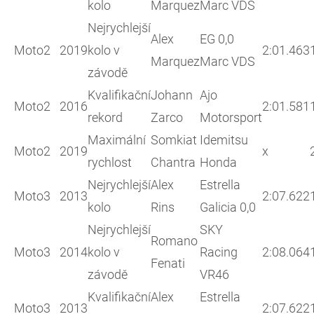
kolo
Marquez
Marc VDS
Nejrychlejší
Alex
EG 0,0
Moto2
2019
kolo v
2:01.463
Marquez
Marc VDS
závodě
Kvalifikační
Johann
Ajo
Moto2
2016
2:01.581
rekord
Zarco
Motorsport
Maximální
Somkiat
Idemitsu
Moto2
2019
x
rychlost
Chantra
Honda
Nejrychlejší
Alex
Estrella
Moto3
2013
2:07.622
kolo
Rins
Galicia 0,0
Nejrychlejší
SKY
Romano
Moto3
2014
kolo v
Racing
2:08.064
Fenati
závodě
VR46
Kvalifikační
Alex
Estrella
Moto3
2013
2:07.622