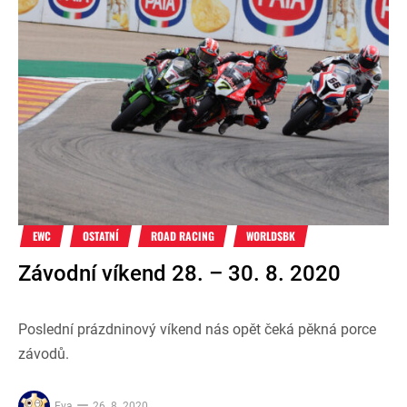
EWC
OSTATNÍ
ROAD RACING
WORLDSBK
Závodní víkend 28. – 30. 8. 2020
Poslední prázdninový víkend nás opět čeká pěkná porce
závodů.
Eva
26. 8. 2020