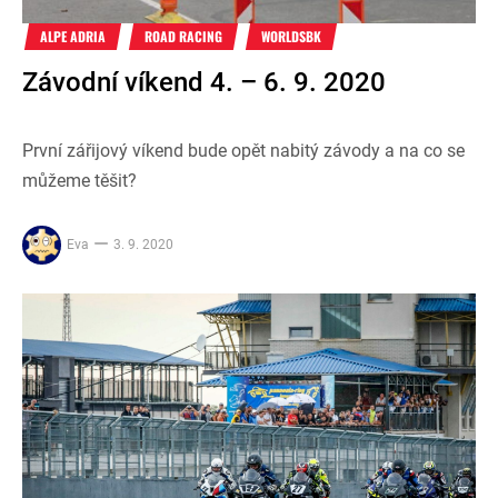
ALPE ADRIA
ROAD RACING
WORLDSBK
Závodní víkend 4. – 6. 9. 2020
První zářijový víkend bude opět nabitý závody a na co se
můžeme těšit?
Eva
3. 9. 2020