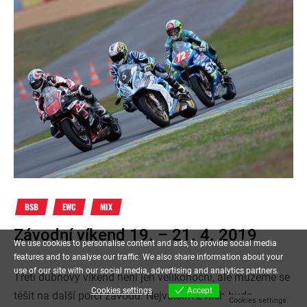
BSB
EWC
MIX
Závodní víkend 19. – 21. 4. 2019
We use cookies to personalise content and ads, to provide social media
features and to analyse our traffic. We also share information about your
use of our site with our social media, advertising and analytics partners.
Třetí dubnový víkend není jen velikonoční, ale můžeme se
Cookies settings
Accept
těšit na další porci závodů. Největším z nich bude
Cookies settings