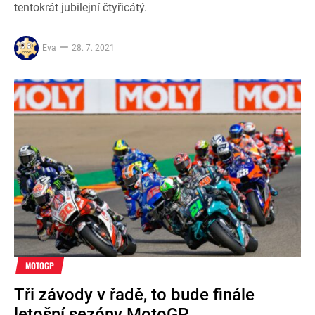
tentokrát jubilejní čtyřicátý.
Eva
28. 7. 2021
MOTOGP
Tři závody v řadě, to bude finále
letošní sezóny MotoGP