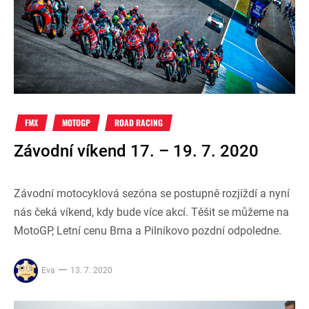
FMX
MOTOGP
ROAD RACING
Závodní víkend 17. – 19. 7. 2020
Závodní motocyklová sezóna se postupně rozjíždí a nyní
nás čeká víkend, kdy bude více akcí. Těšit se můžeme na
MotoGP, Letní cenu Brna a Pilníkovo pozdní odpoledne.
Eva
13. 7. 2020