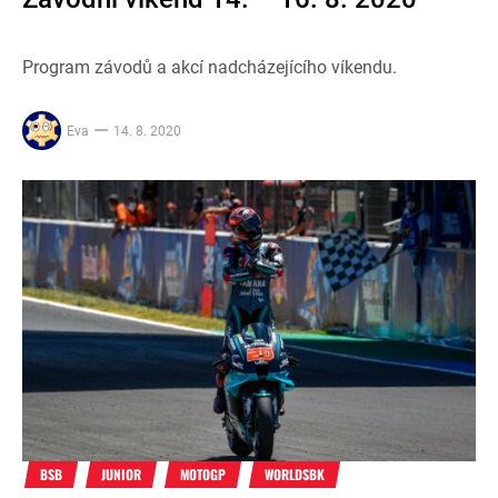
Program závodů a akcí nadcházejícího víkendu.
Eva
14. 8. 2020
BSB
JUNIOR
MOTOGP
WORLDSBK