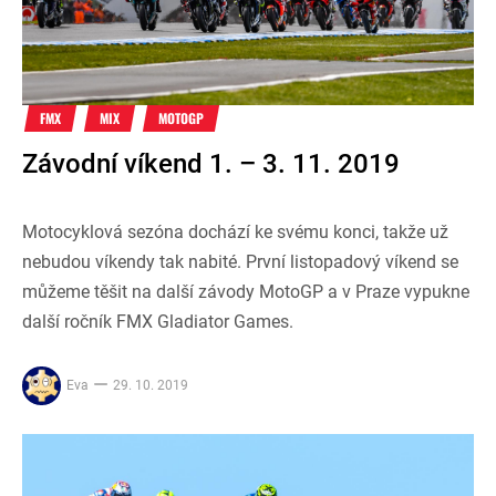
FMX
MIX
MOTOGP
Závodní víkend 1. – 3. 11. 2019
Motocyklová sezóna dochází ke svému konci, takže už
nebudou víkendy tak nabité. První listopadový víkend se
můžeme těšit na další závody MotoGP a v Praze vypukne
další ročník FMX Gladiator Games.
Eva
29. 10. 2019