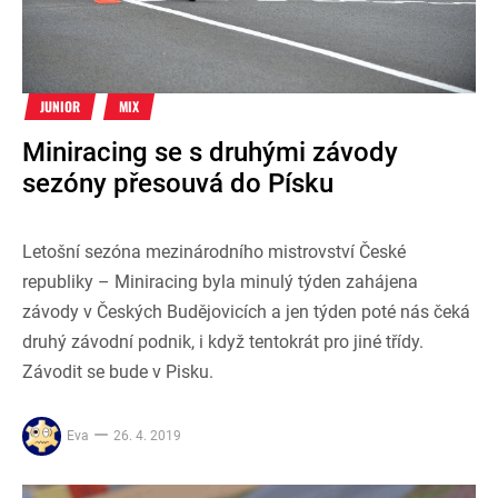
JUNIOR
MIX
Miniracing se s druhými závody
sezóny přesouvá do Písku
Letošní sezóna mezinárodního mistrovství České
republiky – Miniracing byla minulý týden zahájena
závody v Českých Budějovicích a jen týden poté nás čeká
druhý závodní podnik, i když tentokrát pro jiné třídy.
Závodit se bude v Pisku.
Eva
26. 4. 2019