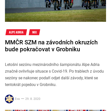
ALPE ADRIA
MIX
MMČR SZM na závodních okruzích
bude pokračovat v Grobniku
Letošní sezónu mezinárodního šampionátu Alpe Adria
značně ovlivňuje situace s Covid-19. Po trablech z úvodu
sezóny se nakonec podaří odjet další závody, které se
tentokrát pojedou v Grobniku.
Eva
29. 8. 2020