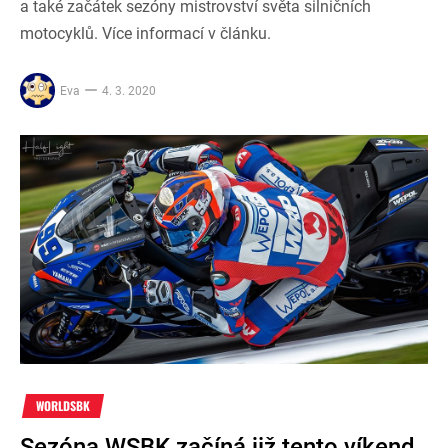
a také začátek sezóny mistrovství světa silničních
motocyklů. Více informací v článku.
Eva
4. 3. 2020
WORLDSBK
Sezóna WSBK začíná již tento víkend