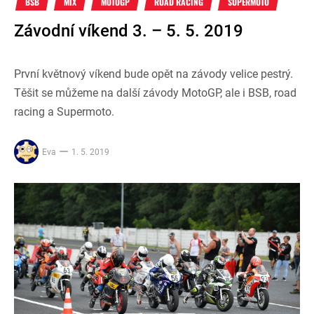
BSB
MIX
MOTOGP
ROAD RACING
SUPERMOTO
Závodní víkend 3. – 5. 5. 2019
První květnový víkend bude opět na závody velice pestrý.
Těšit se můžeme na další závody MotoGP, ale i BSB, road
racing a Supermoto.
Eva
1. 5. 2019