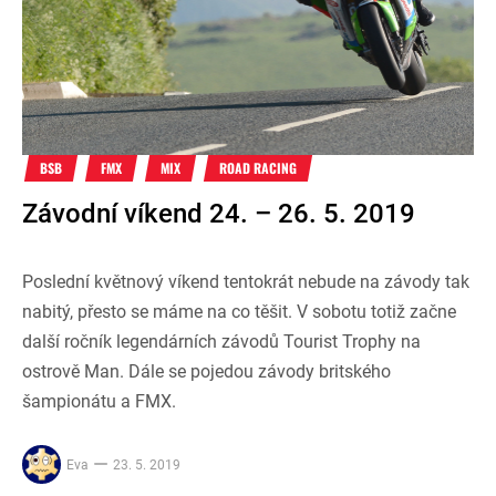
BSB
FMX
MIX
ROAD RACING
Závodní víkend 24. – 26. 5. 2019
Poslední květnový víkend tentokrát nebude na závody tak
nabitý, přesto se máme na co těšit. V sobotu totiž začne
další ročník legendárních závodů Tourist Trophy na
ostrově Man. Dále se pojedou závody britského
šampionátu a FMX.
Eva
23. 5. 2019