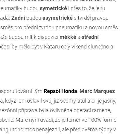
eumatiky budou
symetrické
i přes to, že je tu
padá.
Zadní
budou
asymetrické
s tvrdší pravou
ou směs pro přední tvrdou pneumatiku a novou směs
akže budou mít k dispozici
měkké
a
střední
očasí by mělo být v Kataru celý víkend slunečno a
esporu tovární tým
Repsol
Honda
.
Marc
Marquez
když loni oslavil svůj již sedmý titul a cíl je jasný,
edsezónní příprava byla ovlivněna operací ramene,
bené. Marc nyní uvádí, že je téměř ve 100% formě
Sepangu toho moc nenajezdil, ale před dvěma týdny v