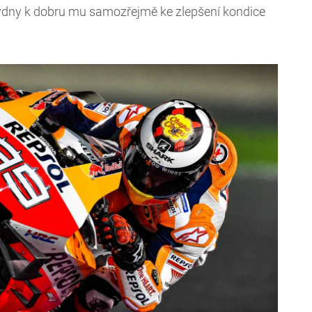
týdny k dobru mu samozřejmě ke zlepšení kondice