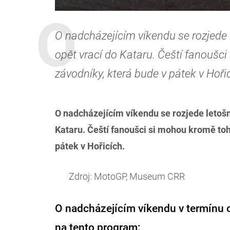
O nadcházejícím víkendu se rozjede
opět vrací do Kataru. Čeští fanoušc
závodníky, která bude v pátek v Hoři
O nadcházejícím víkendu se rozjede letoš
Kataru. Čeští fanoušci si mohou kromě toh
pátek v Hořicích.
Zdroj: MotoGP, Museum CRR
O nadcházejícím víkendu v termínu 
na tento program: