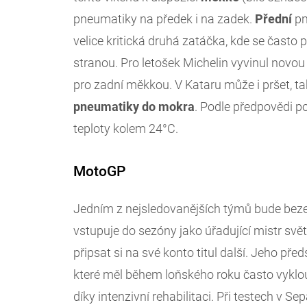
pneumatiky na předek i na zadek.
Přední
pn
velice kritická druhá zatáčka, kde se často 
stranou. Pro letošek Michelin vyvinul nov
pro zadní měkkou. V Kataru může i pršet, t
pneumatiky
do
mokra
. Podle předpovědi p
teploty kolem 24°C.
MotoGP
Jedním z nejsledovanějších týmů bude bez
vstupuje do sezóny jako úřadující mistr světa, 
připsat si na své konto titul další. Jeho př
které měl během loňského roku často vyklou
díky intenzivní rehabilitaci. Při testech v 