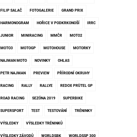
FILIP SALAČ
FOTOGALERIE
GRAND PRIX
HARMONOGRAM
HOŘICE V PODKRKONOŠÍ
IRRC
JUNIOR
MINIRACING
MMČR
MOTO2
MOTO3
MOTOGP
MOTOHOUSE
MOTORKY
NAJMAN MOTO
NOVINKY
OHLAS
PETR NAJMAN
PREVIEW
PŘÍRODNÍ OKRUHY
RACING
RALLY
RALLYE
REDOX PRÜTEL GP
ROAD RACING
SEZÓNA 2019
SUPERBIKE
SUPERSPORT
TEST
TESTOVÁNÍ
TRÉNINKY
VÝSLEDKY
VÝSLEDKY TRÉNINKŮ
VÝSLEDKY ZÁVODŮ
WORLDSBK
WORLDSSP 300