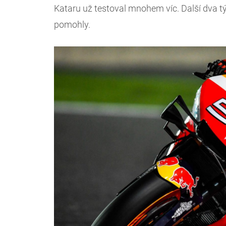
Kataru už testoval mnohem víc. Další dva 
pomohly.