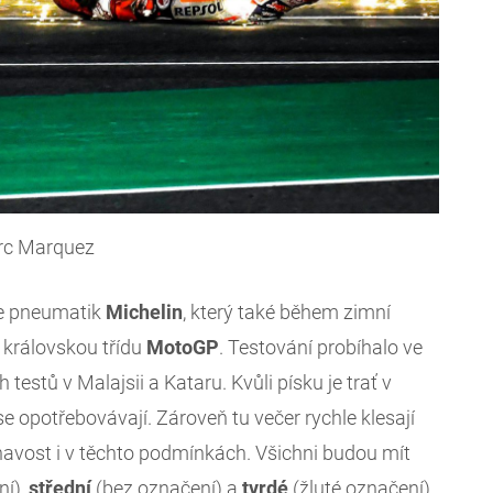
rc Marquez
ce pneumatik
Michelin
, který také během zimní
 královskou třídu
MotoGP
. Testování probíhalo ve
estů v Malajsii a Kataru. Kvůli písku je trať v
e opotřebovávají. Zároveň tu večer rychle klesají
lnavost i v těchto podmínkách. Všichni budou mít
ní),
střední
(bez označení) a
tvrdé
(žluté označení)