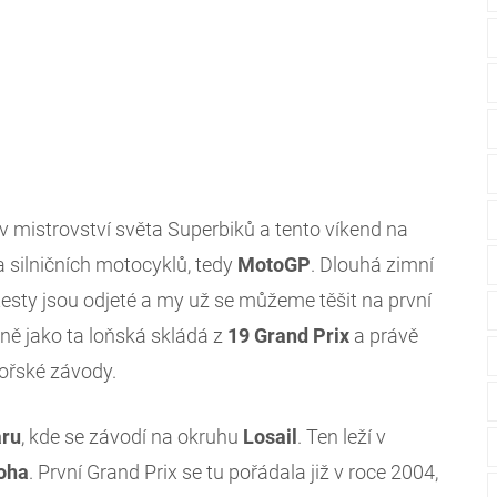
v mistrovství světa Superbiků a tento víkend na
ta silničních motocyklů, tedy
MotoGP
. Dlouhá zimní
testy jsou odjeté a my už se můžeme těšit na první
jně jako ta loňská skládá z
19 Grand Prix
a právě
ořské závody.
aru
, kde se závodí na okruhu
Losail
. Ten leží v
oha
. První Grand Prix se tu pořádala již v roce 2004,