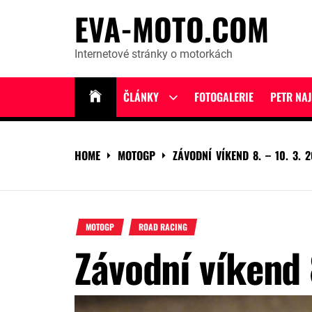
Skip
EVA-MOTO.COM
to
content
Internetové stránky o motorkách
ČLÁNKY
FOTOGALERIE
PETR NA
Show
sub
menu
HOME
MOTOGP
ZÁVODNÍ VÍKEND 8. – 10. 3. 
MOTOGP
ROAD RACING
Závodní víkend 