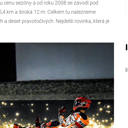
kou cenu sezóny a od roku 2008 se závodí pod
 5,4 km a široká 12 m. Celkem tu nalezneme
h a deset pravotočivých. Nejdelší rovinka, která je
[