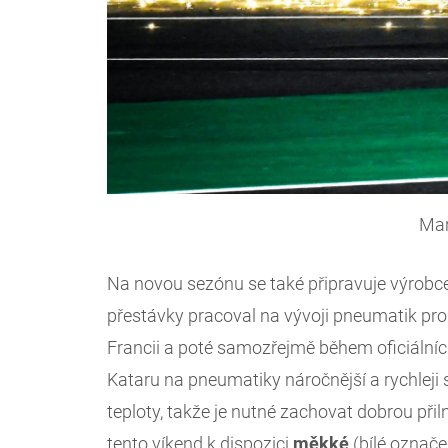
Ma
Na novou sezónu se také připravuje výrob
přestávky pracoval na vývoji pneumatik pro
Francii a poté samozřejmě během oficiálních t
Kataru na pneumatiky náročnější a rychleji s
teploty, takže je nutné zachovat dobrou při
tento víkend k dispozici
měkké
(bílé označe