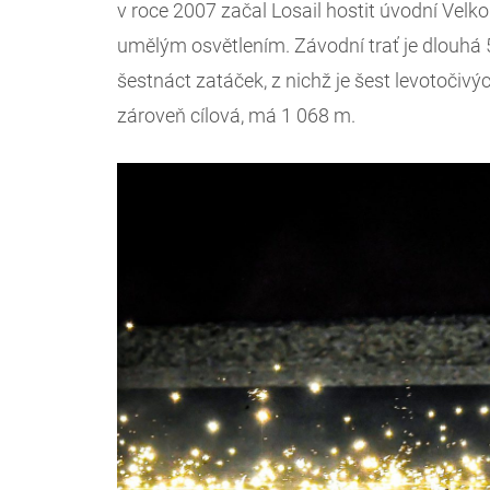
v roce 2007 začal Losail hostit úvodní Vel
umělým osvětlením. Závodní trať je dlouhá
šestnáct zatáček, z nichž je šest levotočivýc
zároveň cílová, má 1 068 m.