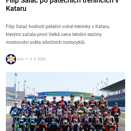
Filip Salač po pátečních trénincích v
Kataru
Filip Salač hodnotí páteční volné tréninky v Kataru,
kterými začala první Velká cena letošní sezóny
mistrovství světa silničních motocyklů.
Eva
6. 3. 2020