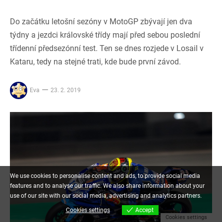
Do začátku letošní sezóny v MotoGP zbývají jen dva
týdny a jezdci královské třídy mají před sebou poslední
třídenní předsezónní test. Ten se dnes rozjede v Losail v
Kataru, tedy na stejné trati, kde bude první závod.
Eva
23. 2. 2019
We use cookies to personalise content and ads, to provide social media
features and to analyse our traffic. We also share information about your
use of our site with our social media, advertising and analytics partners.
Cookies settings
Accept
Cookies settings