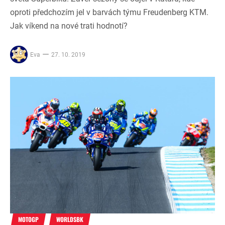
oproti předchozím jel v barvách týmu Freudenberg KTM.
Jak víkend na nové trati hodnotí?
Eva
27. 10. 2019
MOTOGP
WORLDSBK