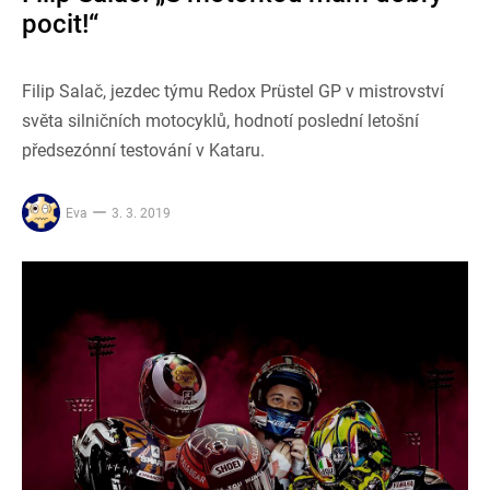
pocit!“
Filip Salač, jezdec týmu Redox Prüstel GP v mistrovství
světa silničních motocyklů, hodnotí poslední letošní
předsezónní testování v Kataru.
Eva
3. 3. 2019