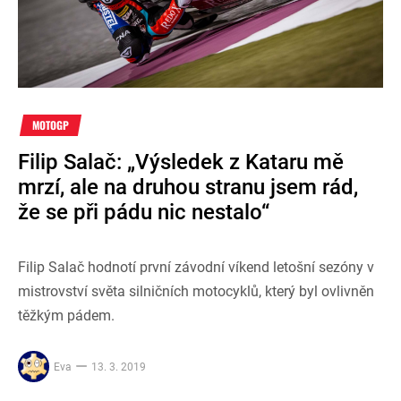
MOTOGP
Filip Salač: „Výsledek z Kataru mě
mrzí, ale na druhou stranu jsem rád,
že se při pádu nic nestalo“
Filip Salač hodnotí první závodní víkend letošní sezóny v
mistrovství světa silničních motocyklů, který byl ovlivněn
těžkým pádem.
Eva
13. 3. 2019