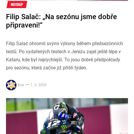
MOTOGP
Filip Salač: „Na sezónu jsme dobře
připraveni!“
Filip Salač ohromil svými výkony během předsezónních
testů. Po vydařených testech v Jerezu zajel ještě lépe v
Kataru, kde byl nejrychlejší. To jsou dobré předpoklady
pro sezónu, která začne již příští týden.
Eva
1. 3. 2020