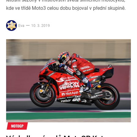
kde ve třídě Moto3 celou dobu bojoval v přední skupině.
Eva
10. 3. 2019
MOTOGP