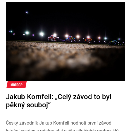
MOTOGP
Jakub Kornfeil: „Celý závod to byl
pěkný souboj“
Český závodník Jakub Kornfeil hodnotí první závod
letošní sezóny v mistrovství světa silničních motocyklů,