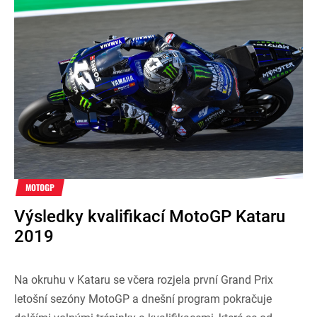
MOTOGP
Výsledky kvalifikací MotoGP Kataru
2019
Na okruhu v Kataru se včera rozjela první Grand Prix
letošní sezóny MotoGP a dnešní program pokračuje