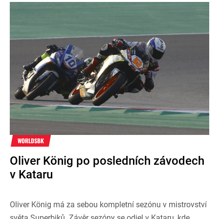
WORLDSBK
Oliver König po posledních závodech
v Kataru
Oliver König má za sebou kompletní sezónu v mistrovství
světa Superbiků. Závěr sezóny se odjel v Kataru, kde