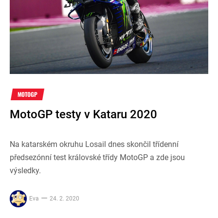
MOTOGP
MotoGP testy v Kataru 2020
Na katarském okruhu Losail dnes skončil třídenní
předsezónní test královské třídy MotoGP a zde jsou
výsledky.
Eva
24. 2. 2020