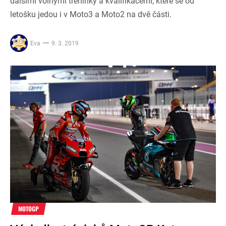
dalšími volnými tréninky a kvalifikacemi, které se od
letošku jedou i v Moto3 a Moto2 na dvě části.
Eva
9. 3. 2019
MOTOGP