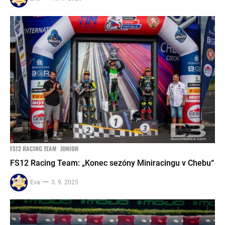
FS12 RACING TEAM
JUNIOR
FS12 Racing Team: „Konec sezóny Miniracingu v Chebu“
Eva
3. 9. 2025