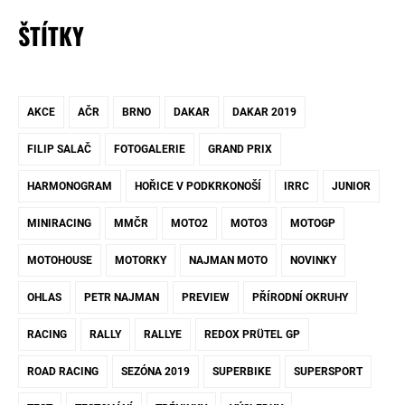
ŠTÍTKY
AKCE
AČR
BRNO
DAKAR
DAKAR 2019
FILIP SALAČ
FOTOGALERIE
GRAND PRIX
HARMONOGRAM
HOŘICE V PODKRKONOŠÍ
IRRC
JUNIOR
MINIRACING
MMČR
MOTO2
MOTO3
MOTOGP
MOTOHOUSE
MOTORKY
NAJMAN MOTO
NOVINKY
OHLAS
PETR NAJMAN
PREVIEW
PŘÍRODNÍ OKRUHY
RACING
RALLY
RALLYE
REDOX PRÜTEL GP
ROAD RACING
SEZÓNA 2019
SUPERBIKE
SUPERSPORT