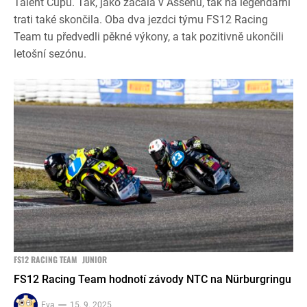
Talent Cupu. Tak, jako začala v Assenu, tak na legendární
trati také skončila. Oba dva jezdci týmu FS12 Racing
Team tu předvedli pěkné výkony, a tak pozitivně ukončili
letošní sezónu.
FS12 RACING TEAM
JUNIOR
FS12 Racing Team hodnotí závody NTC na Nürburgringu
Eva
15. 9. 2025