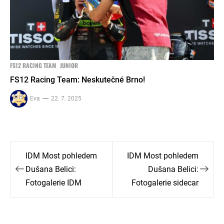
FS12 RACING TEAM
JUNIOR
FS12 Racing Team: Neskutečné Brno!
Eva
22. 7. 2025
Navigace
IDM Most pohledem
IDM Most pohledem
pro
Dušana Belici:
Dušana Belici:
Fotogalerie IDM
Fotogalerie sidecar
příspěvek