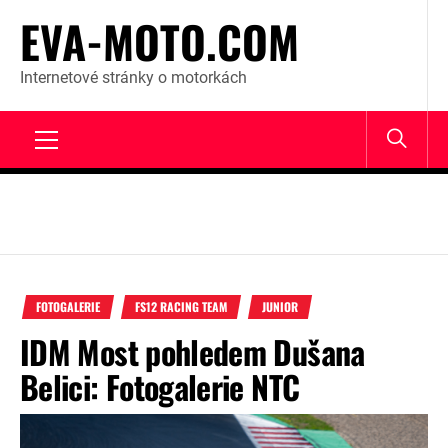
Skip
EVA-MOTO.COM
to
content
Internetové stránky o motorkách
Primary
Menu
FOTOGALERIE
FS12 RACING TEAM
JUNIOR
IDM Most pohledem Dušana
Belici: Fotogalerie NTC