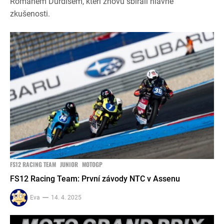
Romanem Durdisem, kteří znovu sbírali hlavně
zkušenosti.
FS12 RACING TEAM
JUNIOR
MOTOGP
FS12 Racing Team: První závody NTC v Assenu
Eva
14. 4. 2025