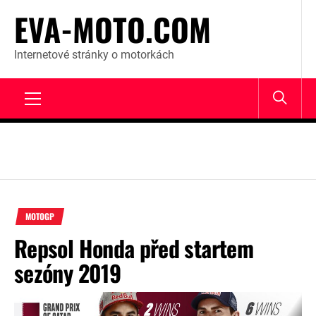
Skip
EVA-MOTO.COM
to
content
Internetové stránky o motorkách
Primary
Menu
MOTOGP
Repsol Honda před startem
sezóny 2019