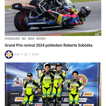
FOTOGALERIE
MIX
MOTO
MOTOGP
Grand Prix revival 2024 pohledem Roberta Sobčáka
Eva
23. 7. 2024