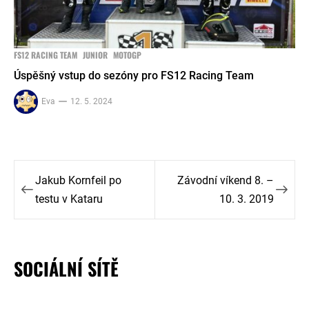
FS12 RACING TEAM
JUNIOR
MOTOGP
Úspěšný vstup do sezóny pro FS12 Racing Team
Eva
12. 5. 2024
Navigace
Jakub Kornfeil po
Závodní víkend 8. –
pro
testu v Kataru
10. 3. 2019
příspěvek
SOCIÁLNÍ SÍTĚ