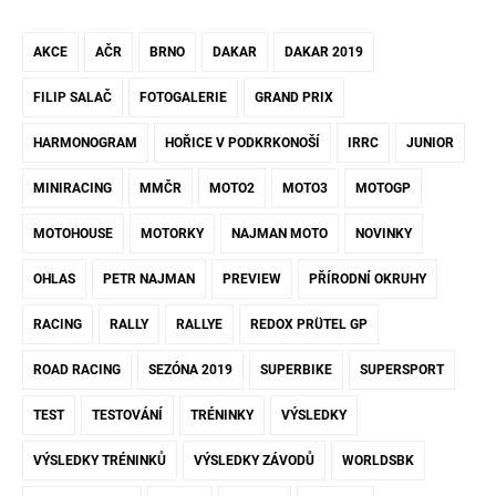
AKCE
AČR
BRNO
DAKAR
DAKAR 2019
FILIP SALAČ
FOTOGALERIE
GRAND PRIX
HARMONOGRAM
HOŘICE V PODKRKONOŠÍ
IRRC
JUNIOR
MINIRACING
MMČR
MOTO2
MOTO3
MOTOGP
MOTOHOUSE
MOTORKY
NAJMAN MOTO
NOVINKY
OHLAS
PETR NAJMAN
PREVIEW
PŘÍRODNÍ OKRUHY
RACING
RALLY
RALLYE
REDOX PRÜTEL GP
ROAD RACING
SEZÓNA 2019
SUPERBIKE
SUPERSPORT
TEST
TESTOVÁNÍ
TRÉNINKY
VÝSLEDKY
VÝSLEDKY TRÉNINKŮ
VÝSLEDKY ZÁVODŮ
WORLDSBK