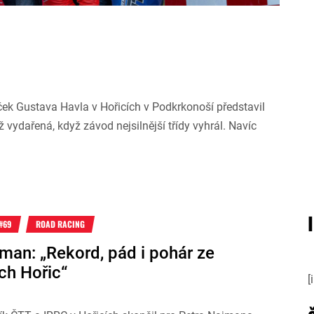
ček Gustava Havla v Hořicích v Podkrkonoší představil
ž vydařená, když závod nejsilnější třídy vyhrál. Navíc
#69
ROAD RACING
man: „Rekord, pád i pohár ze
ch Hořic“
[