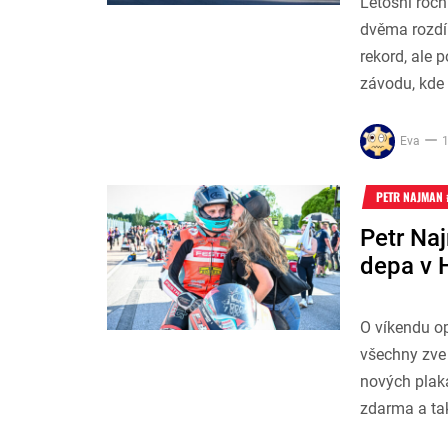
Letošní ročn
dvěma rozdíl
rekord, ale 
závodu, kde 
Eva
1
PETR NAJMAN 
Petr Naj
depa v 
O víkendu op
všechny zve
nových plaká
zdarma a ta