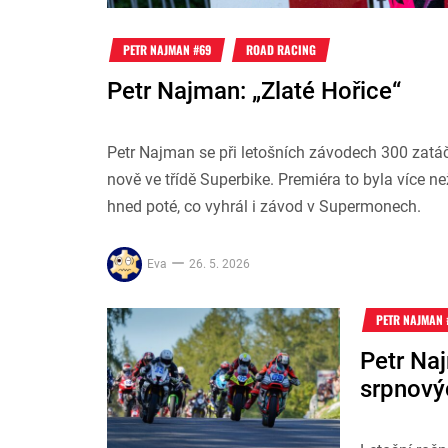
PETR NAJMAN #69
ROAD RACING
Petr Najman: „Zlaté Hořice“
Petr Najman se při letošních závodech 300 zatá
nově ve třídě Superbike. Premiéra to byla více ne
hned poté, co vyhrál i závod v Supermonech.
Eva
26. 5. 2026
PETR NAJMAN 
Petr Naj
srpnový