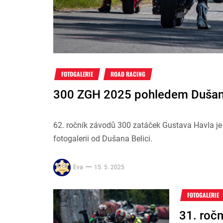
FOTOGALERIE
ROAD RACING
300 ZGH 2025 pohledem Dušana
62. ročník závodů 300 zatáček Gustava Havla je 
fotogalerii od Dušana Belici.
Eva
15. 5. 2025
FOTOGALERIE
31. roč