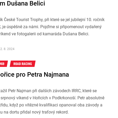
m Dušana Belici
k České Tourist Trophy, při které se jel jubilejní 10. ročník
, je úspěšně za námi. Pojďme si připomenout vydařený
íkend ve fotogalerii od kamaráda Dušana Belici.
2. 8. 2024
#69
ROAD RACING
Hořice pro Petra Najmana
ažil Petr Najman při dalších závodech IRRC, které se
 srpnový víkend v Hořicích v Podkrkonoší. Petr absolutně
třídu, když po vítězné kvalifikaci opanoval oba závody a
ku na dortu přidal nový traťový rekord.