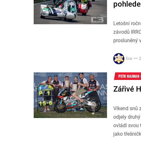
pohlede
Letošní roční
závodů IRRC
prosluněný v
Eva
2
PETR NAJMAN 
Zářivé 
Víkend snů z
odjely druhý
ovládl svou 
jako třešnič