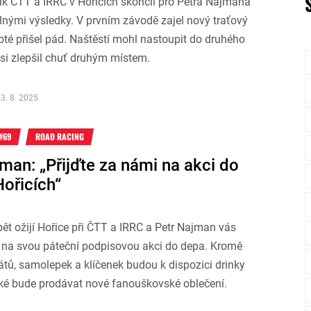
ík ČTT a IRRC v Hořicích skončil pro Petra Najmana
nými výsledky. V prvním závodě zajel nový traťový
poté přišel pád. Naštěstí mohl nastoupit do druhého
si zlepšil chuť druhým místem.
3. 8. 2025
#69
ROAD RACING
man: „Přijďte za námi na akci do
Hořicích“
ět ožijí Hořice při ČTT a IRRC a Petr Najman vás
 na svou páteční podpisovou akci do depa. Kromě
tů, samolepek a klíčenek budou k dispozici drinky
ké bude prodávat nové fanouškovské oblečení.