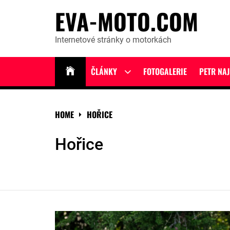
Skip
EVA-MOTO.COM
to
content
Internetové stránky o motorkách
ČLÁNKY
FOTOGALERIE
PETR NA
Show
sub
menu
HOME
HOŘICE
Hořice