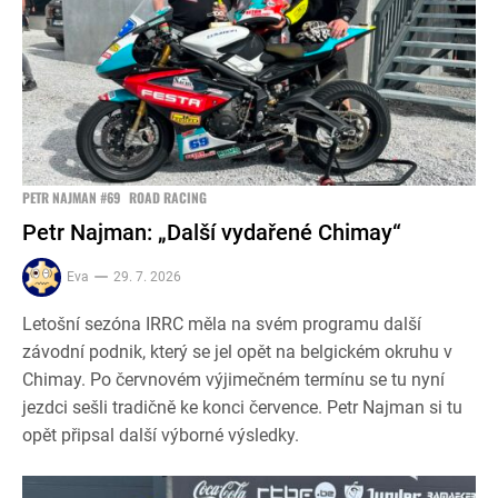
PETR NAJMAN #69
ROAD RACING
Petr Najman: „Další vydařené Chimay“
Eva
29. 7. 2026
Letošní sezóna IRRC měla na svém programu další
závodní podnik, který se jel opět na belgickém okruhu v
Chimay. Po červnovém výjimečném termínu se tu nyní
jezdci sešli tradičně ke konci července. Petr Najman si tu
opět připsal další výborné výsledky.