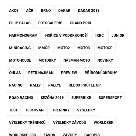
AKCE
AČR
BRNO
DAKAR
DAKAR 2019
FILIP SALAČ
FOTOGALERIE
GRAND PRIX
HARMONOGRAM
HOŘICE V PODKRKONOŠÍ
IRRC
JUNIOR
MINIRACING
MMČR
MOTO2
MOTO3
MOTOGP
MOTOHOUSE
MOTORKY
NAJMAN MOTO
NOVINKY
OHLAS
PETR NAJMAN
PREVIEW
PŘÍRODNÍ OKRUHY
RACING
RALLY
RALLYE
REDOX PRÜTEL GP
ROAD RACING
SEZÓNA 2019
SUPERBIKE
SUPERSPORT
TEST
TESTOVÁNÍ
TRÉNINKY
VÝSLEDKY
VÝSLEDKY TRÉNINKŮ
VÝSLEDKY ZÁVODŮ
WORLDSBK
WORLDSSP 300
ZÁVOD
ZÁVODY
ČASOPIS