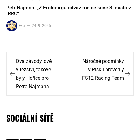
Petr Najman: „Z Frohburgu odvážíme celkové 3. místo v
IRRC“
Eva
24. 9. 2025
Navigace
Dva závody, dvě
Náročné podmínky
pro
vítězství, takové
v Písku prověřily
byly Hořice pro
FS12 Racing Team
příspěvek
Petra Najmana
SOCIÁLNÍ SÍTĚ