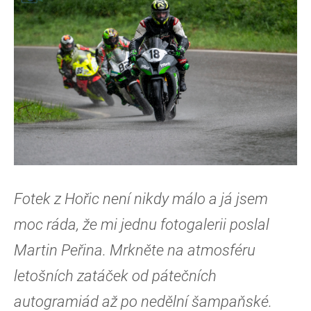
Fotek z Hořic není nikdy málo a já jsem
moc ráda, že mi jednu fotogalerii poslal
Martin Peřina. Mrkněte na atmosféru
letošních zatáček od pátečních
autogramiád až po nedělní šampaňské.