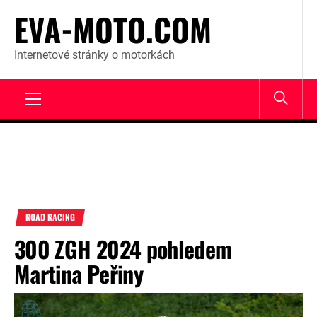
Skip
EVA-MOTO.COM
to
content
Internetové stránky o motorkách
Primary
Menu
ROAD RACING
300 ZGH 2024 pohledem
Martina Peřiny