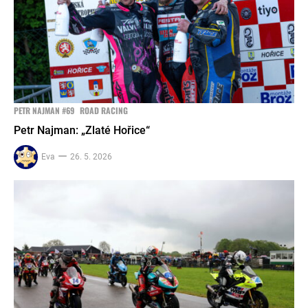
PETR NAJMAN #69
ROAD RACING
Petr Najman: „Zlaté Hořice“
Eva
26. 5. 2026