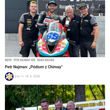
MOTO
PETR NAJMAN #69
ROAD RACING
Petr Najman: „Pódium z Chimay“
Eva
18. 6. 2026