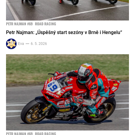
PETR NAJMAN #69
ROAD RACING
Petr Najman: „Úspěšný start sezóny v Brně i Hengelu“
Eva
6. 5. 2026
PETR NAJMAN #69
ROAD RACING