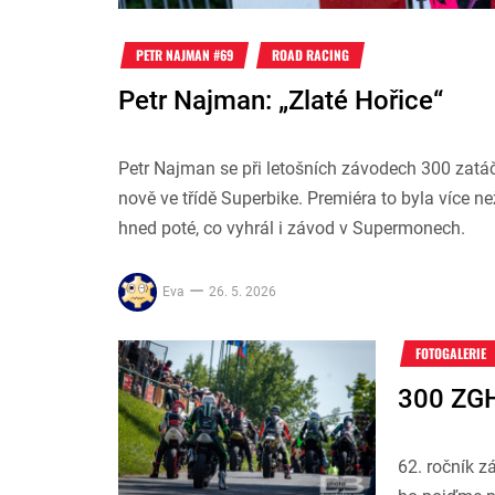
PETR NAJMAN #69
ROAD RACING
Petr Najman: „Zlaté Hořice“
Petr Najman se při letošních závodech 300 zatá
nově ve třídě Superbike. Premiéra to byla více ne
hned poté, co vyhrál i závod v Supermonech.
Eva
26. 5. 2026
FOTOGALERIE
300 ZGH
62. ročník z