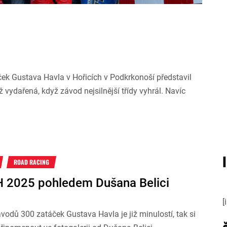
ček Gustava Havla v Hořicích v Podkrkonoší představil
ž vydařená, když závod nejsilnější třídy vyhrál. Navíc
ROAD RACING
 2025 pohledem Dušana Belici
[
ávodů 300 zatáček Gustava Havla je již minulostí, tak si