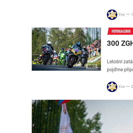
Eva
1
FOTOGALERIE
300 ZGH
Letošní zatá
pojďme připo
Eva
2