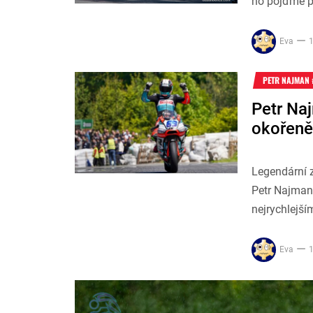
ho pojďme př
Eva
1
PETR NAJMAN 
Petr Na
okořeně
Legendární 
Petr Najman 
nejrychlejší
Eva
1