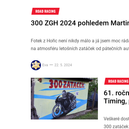
ROAD RACING
300 ZGH 2024 pohledem Martin
Fotek z Hořic není nikdy málo a já jsem moc ráda
na atmosféru letošních zatáček od pátečních a
Eva
22. 5. 2024
ROAD RACING
61. roč
Timing, 
Veškeré dos
300 zatáček