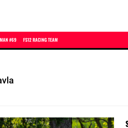
JMAN #69
FS12 RACING TEAM
avla