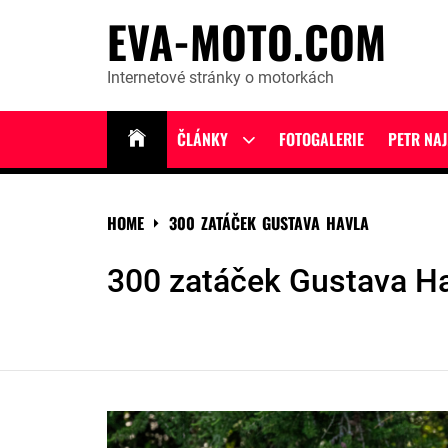
Skip
EVA-MOTO.COM
to
content
Internetové stránky o motorkách
ČLÁNKY
FOTOGALERIE
PETR NA
Show
sub
menu
HOME
300 ZATÁČEK GUSTAVA HAVLA
300 zatáček Gustava H