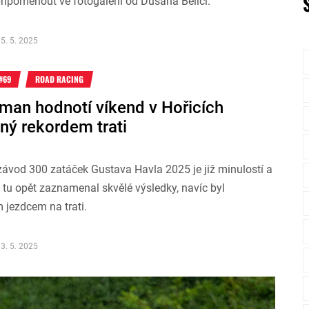
ipomenout ve fotogalerii od Dušana Belici.
5. 5. 2025
#69
ROAD RACING
jman hodnotí víkend v Hořicích
ný rekordem trati
závod 300 zatáček Gustava Havla 2025 je již minulostí a
tu opět zaznamenal skvělé výsledky, navíc byl
m jezdcem na trati.
3. 5. 2025