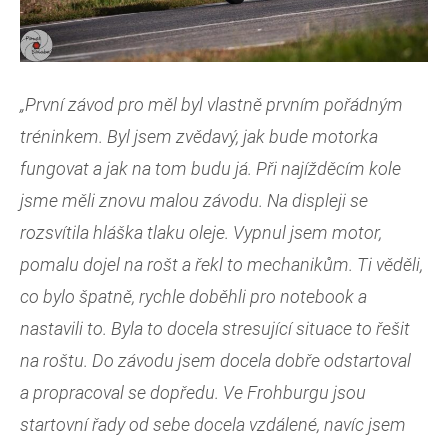
„První závod pro měl byl vlastně prvním pořádným
tréninkem. Byl jsem zvědavý, jak bude motorka
fungovat a jak na tom budu já. Při najížděcím kole
jsme měli znovu malou závodu. Na displeji se
rozsvítila hláška tlaku oleje. Vypnul jsem motor,
pomalu dojel na rošt a řekl to mechanikům. Ti věděli,
co bylo špatně, rychle doběhli pro notebook a
nastavili to. Byla to docela stresující situace to řešit
na roštu. Do závodu jsem docela dobře odstartoval
a propracoval se dopředu. Ve Frohburgu jsou
startovní řady od sebe docela vzdálené, navíc jsem