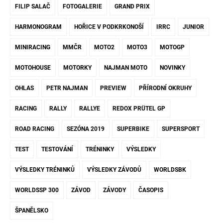
FILIP SALAČ
FOTOGALERIE
GRAND PRIX
HARMONOGRAM
HOŘICE V PODKRKONOŠÍ
IRRC
JUNIOR
MINIRACING
MMČR
MOTO2
MOTO3
MOTOGP
MOTOHOUSE
MOTORKY
NAJMAN MOTO
NOVINKY
OHLAS
PETR NAJMAN
PREVIEW
PŘÍRODNÍ OKRUHY
RACING
RALLY
RALLYE
REDOX PRÜTEL GP
ROAD RACING
SEZÓNA 2019
SUPERBIKE
SUPERSPORT
TEST
TESTOVÁNÍ
TRÉNINKY
VÝSLEDKY
VÝSLEDKY TRÉNINKŮ
VÝSLEDKY ZÁVODŮ
WORLDSBK
WORLDSSP 300
ZÁVOD
ZÁVODY
ČASOPIS
ŠPANĚLSKO