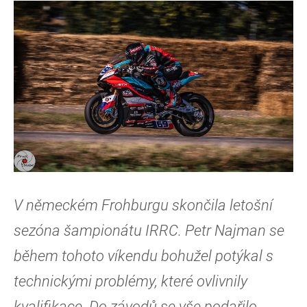
V německém Frohburgu skončila letošní
sezóna šampionátu IRRC. Petr Najman se
během tohoto víkendu bohužel potýkal s
technickými problémy, které ovlivnily
kvalifikace. Do závodů se vše podařilo