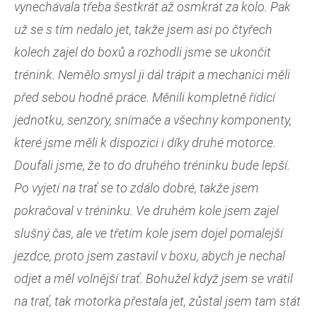
vynechávala třeba šestkrát až osmkrát za kolo. Pak
už se s tím nedalo jet, takže jsem asi po čtyřech
kolech zajel do boxů a rozhodli jsme se ukončit
trénink. Nemělo smysl ji dál trápit a mechanici měli
před sebou hodně práce. Měnili kompletně řídící
jednotku, senzory, snímače a všechny komponenty,
které jsme měli k dispozici i díky druhé motorce.
Doufali jsme, že to do druhého tréninku bude lepší.
Po vyjetí na trať se to zdálo dobré, takže jsem
pokračoval v tréninku. Ve druhém kole jsem zajel
slušný čas, ale ve třetím kole jsem dojel pomalejší
jezdce, proto jsem zastavil v boxu, abych je nechal
odjet a měl volnější trať. Bohužel když jsem se vrátil
na trať, tak motorka přestala jet, zůstal jsem tam stát