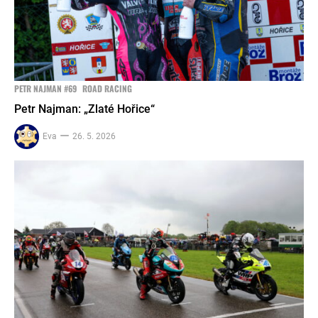
PETR NAJMAN #69
ROAD RACING
Petr Najman: „Zlaté Hořice“
Eva
26. 5. 2026