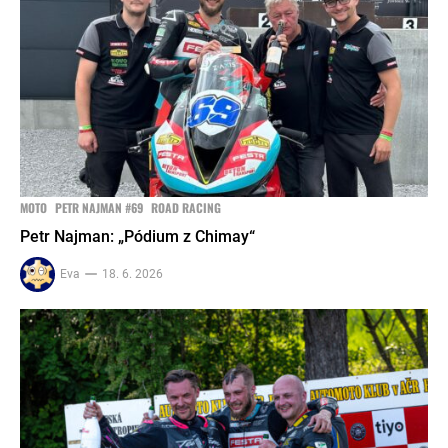
MOTO
PETR NAJMAN #69
ROAD RACING
Petr Najman: „Pódium z Chimay“
Eva
18. 6. 2026