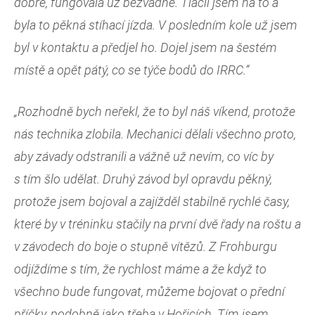
dobře, fungovala už bezvadně. Tlačil jsem na to a
byla to pěkná stíhací jízda. V posledním kole už jsem
byl v kontaktu a předjel ho. Dojel jsem na šestém
místě a opět pátý, co se týče bodů do IRRC.“
„Rozhodně bych neřekl, že to byl náš víkend, protože
nás technika zlobila. Mechanici dělali všechno proto,
aby závady odstranili a vážně už nevím, co víc by
s tím šlo udělat. Druhý závod byl opravdu pěkný,
protože jsem bojoval a zajížděl stabilně rychlé časy,
které by v tréninku stačily na první dvě řady na roštu a
v závodech do boje o stupně vítězů. Z Frohburgu
odjíždíme s tím, že rychlost máme a že když to
všechno bude fungovat, můžeme bojovat o přední
příčky, podobně jako třeba v Hořicích. Tím jsem