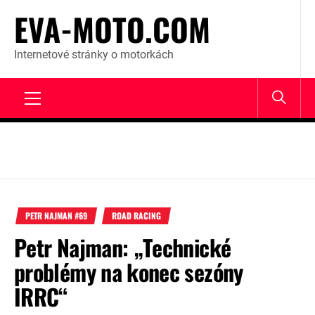
Skip
EVA-MOTO.COM
to
content
Internetové stránky o motorkách
Primary
Menu
PETR NAJMAN #69
ROAD RACING
Petr Najman: „Technické
problémy na konec sezóny
IRRC“