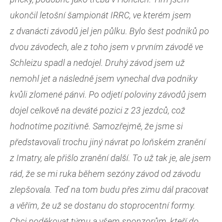
ukončil letošní šampionát IRRC, ve kterém jsem
z dvanácti závodů jel jen půlku. Bylo šest podniků po
dvou závodech, ale z toho jsem v prvním závodě ve
Schleizu spadl a nedojel. Druhý závod jsem už
nemohl jet a následně jsem vynechal dva podniky
kvůli zlomené pánvi. Po odjetí poloviny závodů jsem
dojel celkově na deváté pozici z 23 jezdců, což
hodnotíme pozitivně. Samozřejmě, že jsme si
představovali trochu jiný návrat po loňském zranění
z Imatry, ale přišlo zranění další. To už tak je, ale jsem
rád, že se mi ruka během sezóny závod od závodu
zlepšovala. Teď na tom budu přes zimu dál pracovat
a věřím, že už se dostanu do stoprocentní formy.
Chci poděkovat týmu a všem sponzorům, kteří do