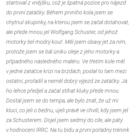
startoval z vnějšku, což je špatná pozice pro nájezd
do první zatáčky. Během prvního kola jsem se
chytnul skupinky, na kterou jsem se začal dotahovat,
ale přede mnou jel Wolfgang Schuster, od jehož
motorky šel modrý kouř. Měl jsem obavy jet za ním,
protože jsem se bál úniku oleje z jeho motorky a
případného následného maléru. Ve třetím kole měl
v jedné zatáčce krizi na brzdách, poslal to tam mezi
ostatní, prořadil a neměl dobrý výjezd ze zatáčky. Já
ho lehce předjel a začal stíhat kluky přede mnou.
Dostal jsem se do tempa, ale bylo znát, že už mi
kluci, co jeli o bednu, ujeli právě ve chvíli, kdy jsem jel
za Schusterem. Dojel jsem sedmý do cíle, ale pátý
v hodnocení IRRC. Na tu bídu a první pořádný trénink