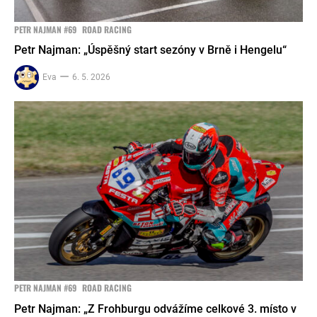
PETR NAJMAN #69
ROAD RACING
Petr Najman: „Úspěšný start sezóny v Brně i Hengelu“
Eva
6. 5. 2026
PETR NAJMAN #69
ROAD RACING
Petr Najman: „Z Frohburgu odvážíme celkové 3. místo v