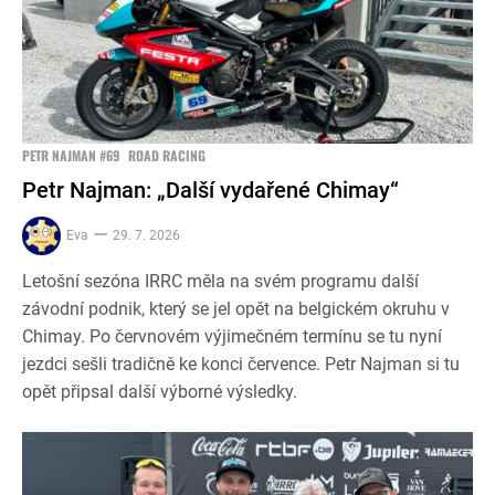
PETR NAJMAN #69
ROAD RACING
Petr Najman: „Další vydařené Chimay“
Eva
29. 7. 2026
Letošní sezóna IRRC měla na svém programu další
závodní podnik, který se jel opět na belgickém okruhu v
Chimay. Po červnovém výjimečném termínu se tu nyní
jezdci sešli tradičně ke konci července. Petr Najman si tu
opět připsal další výborné výsledky.