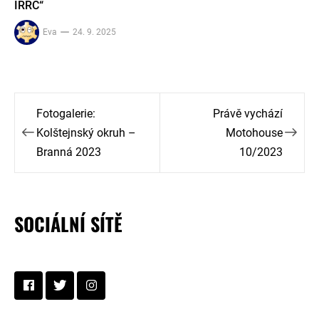
IRRC“
Eva
24. 9. 2025
Navigace
Fotogalerie:
Právě vychází
pro
Kolštejnský okruh –
Motohouse
Branná 2023
10/2023
příspěvek
SOCIÁLNÍ SÍTĚ