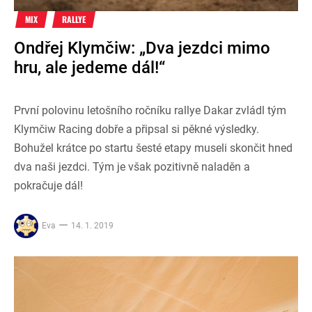
MIX
RALLYE
Ondřej Klymčiw: „Dva jezdci mimo
hru, ale jedeme dál!“
První polovinu letošního ročníku rallye Dakar zvládl tým
Klymčiw Racing dobře a připsal si pěkné výsledky.
Bohužel krátce po startu šesté etapy museli skončit hned
dva naši jezdci. Tým je však pozitivně naladěn a
pokračuje dál!
Eva
14. 1. 2019