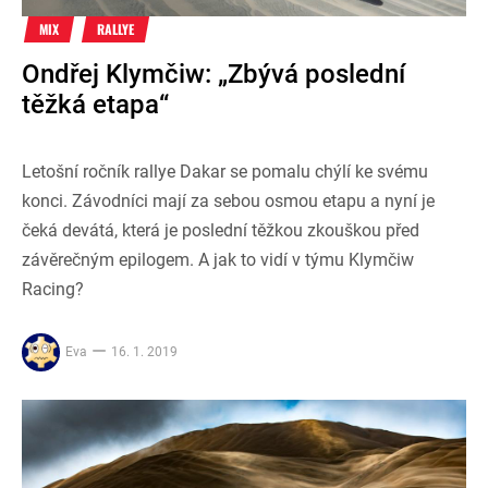
MIX
RALLYE
Ondřej Klymčiw: „Zbývá poslední
těžká etapa“
Letošní ročník rallye Dakar se pomalu chýlí ke svému
konci. Závodníci mají za sebou osmou etapu a nyní je
čeká devátá, která je poslední těžkou zkouškou před
závěrečným epilogem. A jak to vidí v týmu Klymčiw
Racing?
Eva
16. 1. 2019