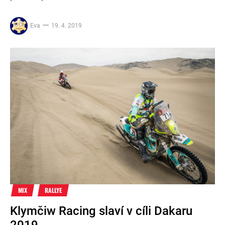
Eva
19. 4. 2019
MIX
RALLYE
Klymčiw Racing slaví v cíli Dakaru