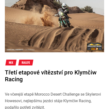
MIX
RALLYE
Třetí etapové vítězství pro Klymčiw
Racing
Ve včerejší etapě Morocco Desert Challenge se Skylerovi
Howesovi, nejlepšímu jezdci stáje Klymčíw Racing,
podařilo potřetí zvítězit.