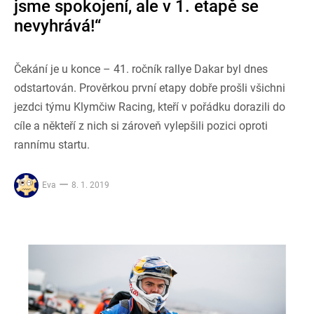
jsme spokojení, ale v 1. etapě se
nevyhrává!“
Čekání je u konce – 41. ročník rallye Dakar byl dnes
odstartován. Prověrkou první etapy dobře prošli všichni
jezdci týmu Klymčiw Racing, kteří v pořádku dorazili do
cíle a někteří z nich si zároveň vylepšili pozici oproti
rannímu startu.
Eva
8. 1. 2019