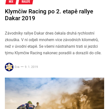
MIX
RALLYE
Klymčiw Racing po 2. etapě rallye
Dakar 2019
Závodníky rallye Dakar dnes čekala druhá rychlostní
zkouška. V ní odjeli mnohem více závodních kilometrů,
než v úvodní etapě. Se všemi nástrahami trati si jezdci
týmu Klymčiw Racing nakonec poradili a dorazili do cíle.
Eva
9. 1. 2019