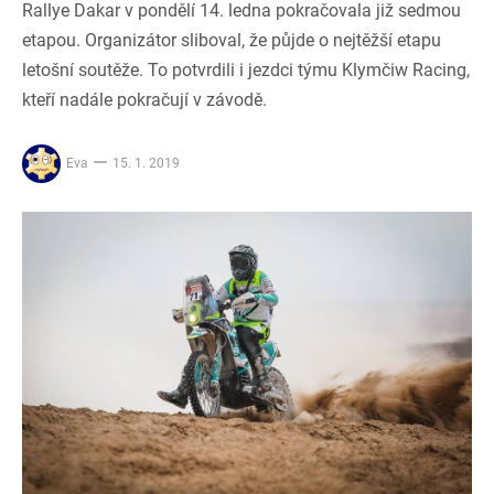
Rallye Dakar v pondělí 14. ledna pokračovala již sedmou
etapou. Organizátor sliboval, že půjde o nejtěžší etapu
letošní soutěže. To potvrdili i jezdci týmu Klymčiw Racing,
kteří nadále pokračují v závodě.
Eva
15. 1. 2019