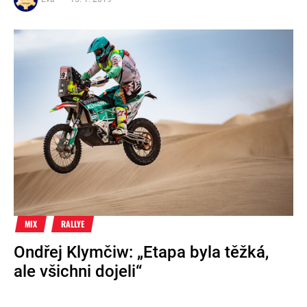
MIX
RALLYE
Ondřej Klymčiw: „Etapa byla těžká,
ale všichni dojeli“