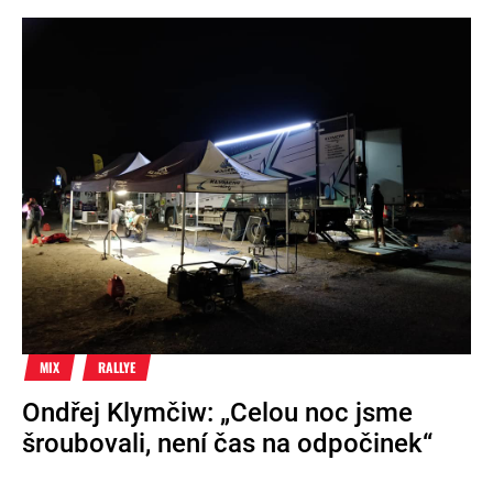
MIX
RALLYE
Ondřej Klymčiw: „Celou noc jsme
šroubovali, není čas na odpočinek“