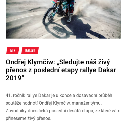
MIX
RALLYE
Ondřej Klymčiw: „Sledujte náš živý
přenos z poslední etapy rallye Dakar
2019“
41. ročník rallye Dakar je u konce a dosavadní průběh
soutěže hodnotí Ondřej Klymčiw, manažer týmu.
Závodníky dnes čeká poslední desátá etapa, ze které vám
přineseme živý přenos.