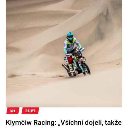
MIX
RALLYE
Klymčiw Racing: „Všichni dojeli, takže