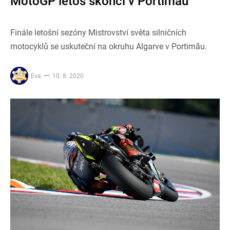
MotoGP letos skončí v Portimãu
Finále letošní sezóny Mistrovství světa silničních
motocyklů se uskuteční na okruhu Algarve v Portimãu.
Eva
10. 8. 2020