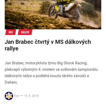
MIX
RALLYE
Jan Brabec čtvrtý v MS dálkových
rallye
Jan Brabec, motocyklista týmu Big Shock Racing,
překvapil výborným 4. místem ve světovém šampionátu
dálkových rallye a podléhá kouzlu těchto závodů a
Dakaru.
Eva
15. 8. 2018