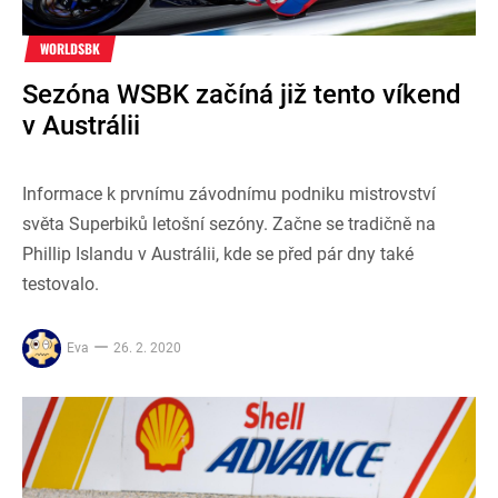
WORLDSBK
Sezóna WSBK začíná již tento víkend
v Austrálii
Informace k prvnímu závodnímu podniku mistrovství
světa Superbiků letošní sezóny. Začne se tradičně na
Phillip Islandu v Austrálii, kde se před pár dny také
testovalo.
Eva
26. 2. 2020