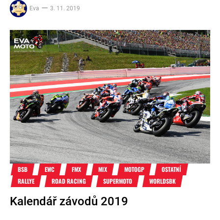
Eva
3. 11. 2019
BSB
EWC
FMX
MIX
MOTOGP
OSTATNÍ
RALLYE
ROAD RACING
SUPERMOTO
WORLDSBK
Kalendář závodů 2019