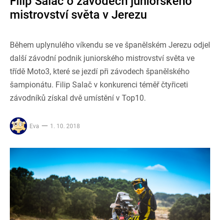
Filip Salač o závodech juniorského
mistrovství světa v Jerezu
Během uplynulého víkendu se ve španělském Jerezu odjel
další závodní podnik juniorského mistrovství světa ve
třídě Moto3, které se jezdí při závodech španělského
šampionátu. Filip Salač v konkurenci téměř čtyřiceti
závodníků získal dvě umístění v Top10.
Eva
1. 10. 2018