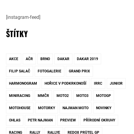
[instagram-feed]
ŠTÍTKY
AKCE
AČR
BRNO
DAKAR
DAKAR 2019
FILIP SALAČ
FOTOGALERIE
GRAND PRIX
HARMONOGRAM
HOŘICE V PODKRKONOŠÍ
IRRC
JUNIOR
MINIRACING
MMČR
MOTO2
MOTO3
MOTOGP
MOTOHOUSE
MOTORKY
NAJMAN MOTO
NOVINKY
OHLAS
PETR NAJMAN
PREVIEW
PŘÍRODNÍ OKRUHY
RACING
RALLY
RALLYE
REDOX PRÜTEL GP