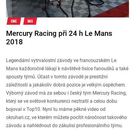
EWC
MIX
Mercury Racing při 24 h Le Mans
2018
Legendární vytrvalostní závody ve francouzském Le
Mans každoročně lákají k návštěvě tisíce fanoušků a také
spousty týmů. Účast v tomto závodě je prestižní
záležitostí a jakákoliv dobrá pozice je velkým úspěchem.
Výborný závod má za sebou i český tým Mercury Racing,
který se ve světové konkurenci neztratil a celou dobu
bojoval v Top10. Nyní tu máme pěkné video od
okruhari.cz, ve kterém můžete pocítit náročnost takového
závodu a nahlédnout do zákulisí profesionálního týmu.