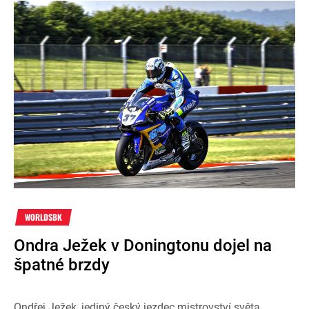
WORLDSBK
Ondra Ježek v Doningtonu dojel na
špatné brzdy
Ondřej Ježek, jediný český jezdec mistrovství světa