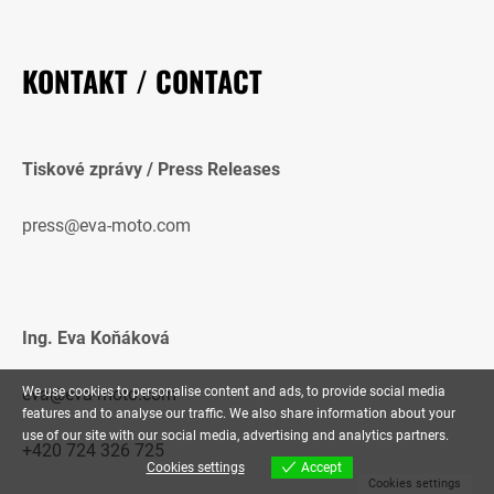
KONTAKT / CONTACT
Tiskové zprávy / Press Releases
press@eva-moto.com
Ing. Eva Koňáková
eva@eva-moto.com
We use cookies to personalise content and ads, to provide social media
features and to analyse our traffic. We also share information about your
use of our site with our social media, advertising and analytics partners.
+420 724 326 725
Cookies settings
Accept
Cookies settings