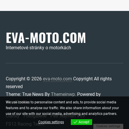
EVA-MOTO.COM
Internetové stránky o motorkách
Copyright © 2026
eva-moto.com
Copyright All rights
reserved
Theme: True News By
Themeinwp.
Powered by
WordPress.
We use cookies to personalise content and ads, to provide social media
features and to analyse our traffic. We also share information about your
use of our site with our social media, advertising and analytics partners.
Články
Fotogalerie
Petr Najman #69
Cookies settings
Accept
FS12 Racing Team
Cookies settings