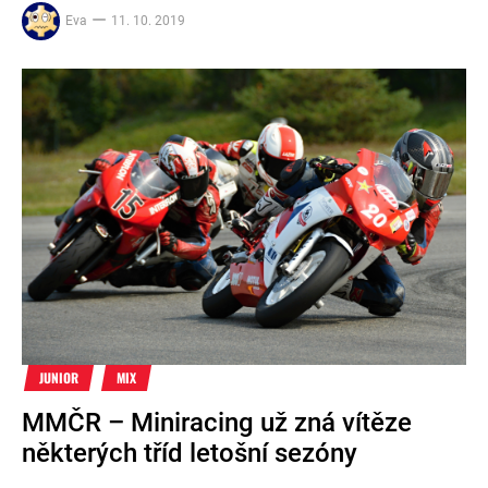
Eva
11. 10. 2019
JUNIOR
MIX
MMČR – Miniracing už zná vítěze
některých tříd letošní sezóny