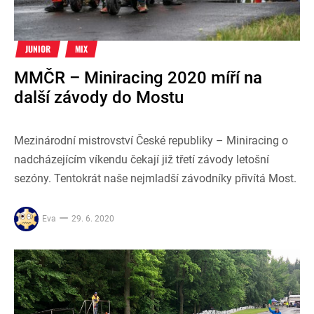
JUNIOR
MIX
MMČR – Miniracing 2020 míří na
další závody do Mostu
Mezinárodní mistrovství České republiky – Miniracing o
nadcházejícím víkendu čekají již třetí závody letošní
sezóny. Tentokrát naše nejmladší závodníky přivítá Most.
Eva
29. 6. 2020