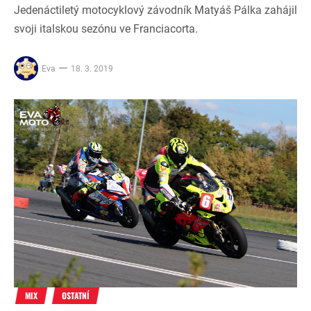
Jedenáctiletý motocyklový závodník Matyáš Pálka zahájil
svoji italskou sezónu ve Franciacorta.
Eva
18. 3. 2019
MIX
OSTATNÍ