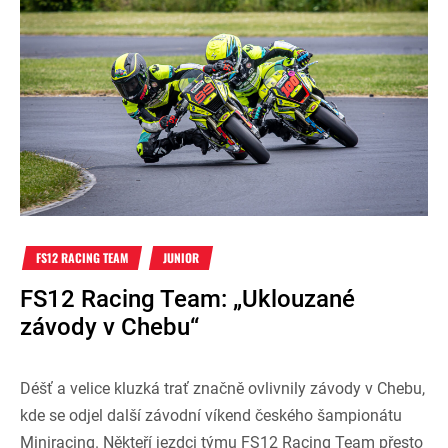
FS12 RACING TEAM
JUNIOR
FS12 Racing Team: „Uklouzané
závody v Chebu“
Déšť a velice kluzká trať značně ovlivnily závody v Chebu,
kde se odjel další závodní víkend českého šampionátu
Miniracing. Někteří jezdci týmu FS12 Racing Team přesto