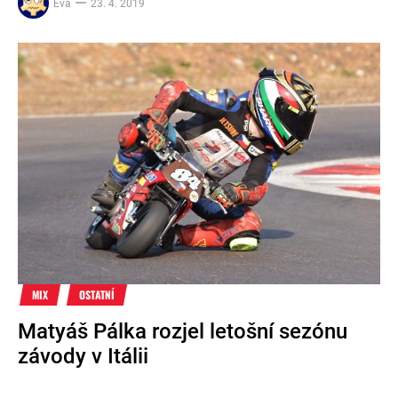
Eva
23. 4. 2019
MIX
OSTATNÍ
Matyáš Pálka rozjel letošní sezónu
závody v Itálii