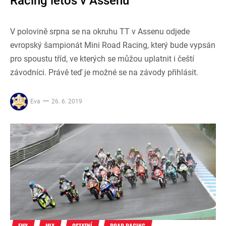
Racing letos v Assenu
V polovině srpna se na okruhu TT v Assenu odjede
evropský šampionát Mini Road Racing, který bude vypsán
pro spoustu tříd, ve kterých se můžou uplatnit i čeští
závodníci. Právě teď je možné se na závody přihlásit.
Eva
26. 6. 2019
FMX
MIX
OSTATNÍ
ROAD RACING