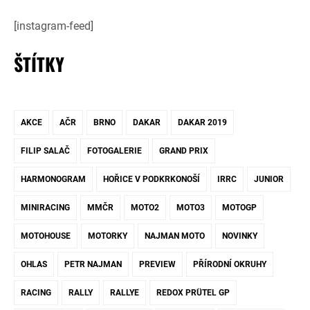
[instagram-feed]
ŠTÍTKY
AKCE
AČR
BRNO
DAKAR
DAKAR 2019
FILIP SALAČ
FOTOGALERIE
GRAND PRIX
HARMONOGRAM
HOŘICE V PODKRKONOŠÍ
IRRC
JUNIOR
MINIRACING
MMČR
MOTO2
MOTO3
MOTOGP
MOTOHOUSE
MOTORKY
NAJMAN MOTO
NOVINKY
OHLAS
PETR NAJMAN
PREVIEW
PŘÍRODNÍ OKRUHY
RACING
RALLY
RALLYE
REDOX PRÜTEL GP