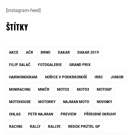
[instagram-feed]
ŠTÍTKY
AKCE
AČR
BRNO
DAKAR
DAKAR 2019
FILIP SALAČ
FOTOGALERIE
GRAND PRIX
HARMONOGRAM
HOŘICE V PODKRKONOŠÍ
IRRC
JUNIOR
MINIRACING
MMČR
MOTO2
MOTO3
MOTOGP
MOTOHOUSE
MOTORKY
NAJMAN MOTO
NOVINKY
OHLAS
PETR NAJMAN
PREVIEW
PŘÍRODNÍ OKRUHY
RACING
RALLY
RALLYE
REDOX PRÜTEL GP