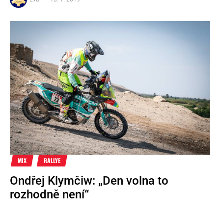
MIX
RALLYE
Ondřej Klymčiw: „Den volna to
rozhodně není“