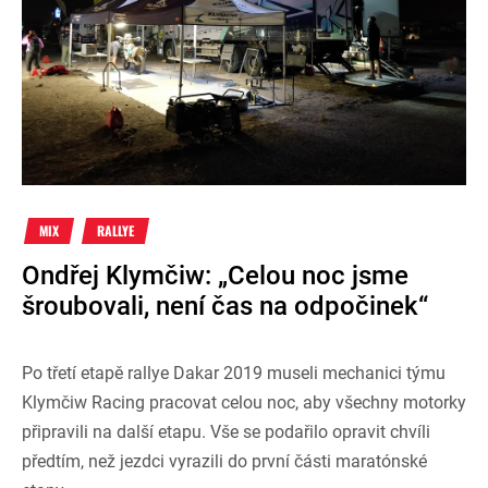
MIX
RALLYE
Ondřej Klymčiw: „Celou noc jsme
šroubovali, není čas na odpočinek“
Po třetí etapě rallye Dakar 2019 museli mechanici týmu
Klymčiw Racing pracovat celou noc, aby všechny motorky
připravili na další etapu. Vše se podařilo opravit chvíli
předtím, než jezdci vyrazili do první části maratónské