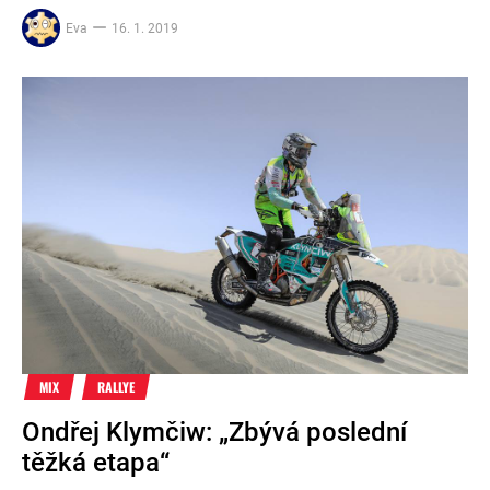
Eva
16. 1. 2019
MIX
RALLYE
Ondřej Klymčiw: „Zbývá poslední
těžká etapa“