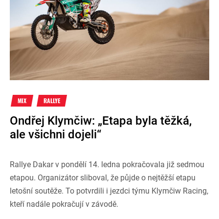
MIX
RALLYE
Ondřej Klymčiw: „Etapa byla těžká,
ale všichni dojeli“
Rallye Dakar v pondělí 14. ledna pokračovala již sedmou
etapou. Organizátor sliboval, že půjde o nejtěžší etapu
letošní soutěže. To potvrdili i jezdci týmu Klymčiw Racing,
kteří nadále pokračují v závodě.