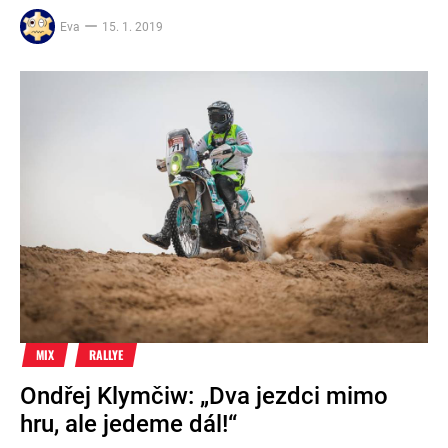
Eva
15. 1. 2019
MIX
RALLYE
Ondřej Klymčiw: „Dva jezdci mimo
hru, ale jedeme dál!“