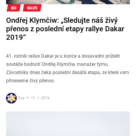
MIX
RALLYE
Ondřej Klymčiw: „Sledujte náš živý
přenos z poslední etapy rallye Dakar
2019“
41. ročník rallye Dakar je u konce a dosavadní průběh
soutěže hodnotí Ondřej Klymčiw, manažer týmu.
Závodníky dnes čeká poslední desátá etapa, ze které vám
přineseme živý přenos.
Eva
17. 1. 2019