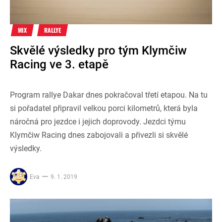
MIX
RALLYE
Skvělé výsledky pro tým Klymčiw
Racing ve 3. etapě
Program rallye Dakar dnes pokračoval třetí etapou. Na tu
si pořadatel připravil velkou porci kilometrů, která byla
náročná pro jezdce i jejich doprovody. Jezdci týmu
Klymčiw Racing dnes zabojovali a přivezli si skvělé
výsledky.
Eva
9. 1. 2019