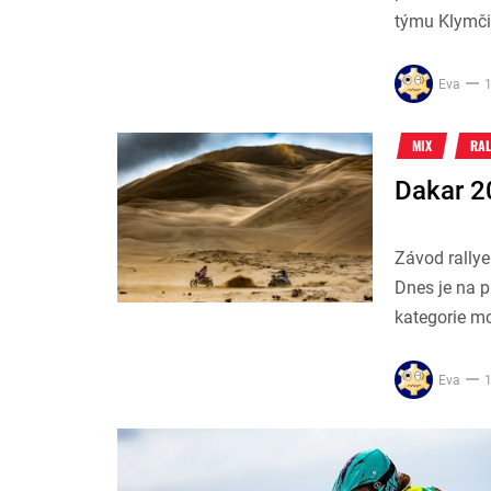
týmu Klymč
Eva
1
MIX
RAL
Dakar 2
Závod rallye
Dnes je na 
kategorie m
Eva
1