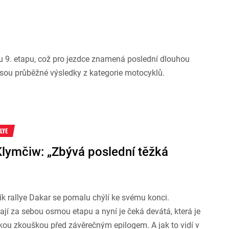
u 9. etapu, což pro jezdce znamená poslední dlouhou
sou průběžné výsledky z kategorie motocyklů.
LYE
Klymčiw: „Zbývá poslední těžká
ík rallye Dakar se pomalu chýlí ke svému konci.
jí za sebou osmou etapu a nyní je čeká devátá, která je
kou zkouškou před závěrečným epilogem. A jak to vidí v