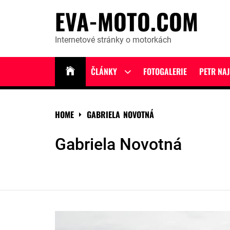
Skip
EVA-MOTO.COM
to
content
Internetové stránky o motorkách
ČLÁNKY
FOTOGALERIE
PETR NA
Show
sub
menu
HOME
GABRIELA NOVOTNÁ
Gabriela Novotná