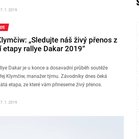
7. 1. 2019
LYE
lymčiw: „Sledujte náš živý přenos z
í etapy rallye Dakar 2019“
allye Dakar je u konce a dosavadní průběh soutěže
řej Klymčiw, manažer týmu. Závodníky dnes čeká
átá etapa, ze které vám přineseme živý přenos.
7. 1. 2019