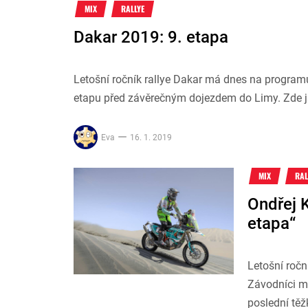
MIX
RALLYE
Dakar 2019: 9. etapa
Letošní ročník rallye Dakar má dnes na program
etapu před závěrečným dojezdem do Limy. Zde j
Eva
16. 1. 2019
MIX
RAL
Ondřej 
etapa“
Letošní ročn
Závodníci ma
poslední těž