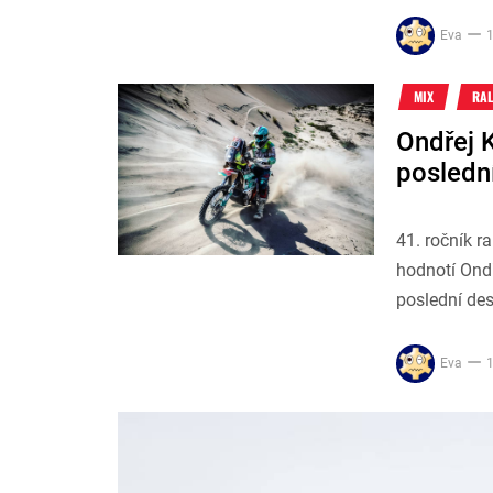
Eva
1
MIX
RAL
Ondřej K
posledn
41. ročník r
hodnotí Ond
poslední des
Eva
1