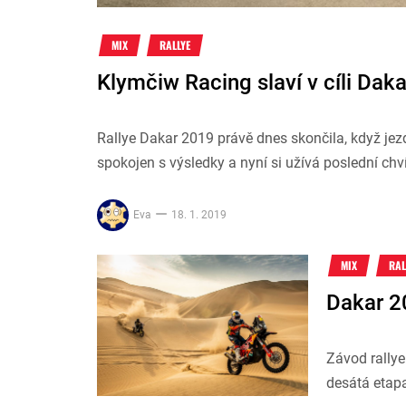
MIX
RALLYE
Klymčiw Racing slaví v cíli Dak
Rallye Dakar 2019 právě dnes skončila, když jez
spokojen s výsledky a nyní si užívá poslední chví
Eva
18. 1. 2019
MIX
RAL
Dakar 2
Závod rallye
desátá etapa