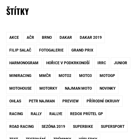
ŠTÍTKY
AKCE
AČR
BRNO
DAKAR
DAKAR 2019
FILIP SALAČ
FOTOGALERIE
GRAND PRIX
HARMONOGRAM
HOŘICE V PODKRKONOŠÍ
IRRC
JUNIOR
MINIRACING
MMČR
MOTO2
MOTO3
MOTOGP
MOTOHOUSE
MOTORKY
NAJMAN MOTO
NOVINKY
OHLAS
PETR NAJMAN
PREVIEW
PŘÍRODNÍ OKRUHY
RACING
RALLY
RALLYE
REDOX PRÜTEL GP
ROAD RACING
SEZÓNA 2019
SUPERBIKE
SUPERSPORT