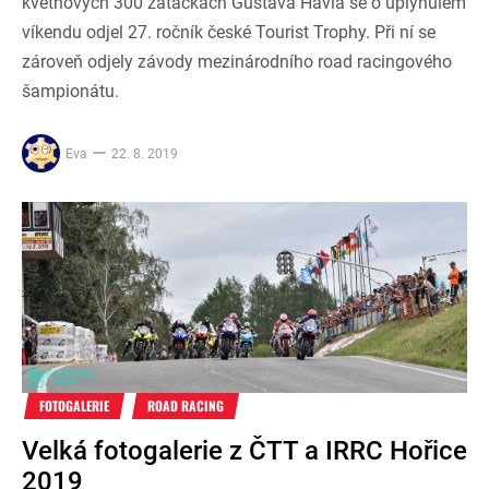
květnových 300 zatáčkách Gustava Havla se o uplynulém
víkendu odjel 27. ročník české Tourist Trophy. Při ní se
zároveň odjely závody mezinárodního road racingového
šampionátu.
Eva
22. 8. 2019
FOTOGALERIE
ROAD RACING
Velká fotogalerie z ČTT a IRRC Hořice
2019