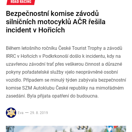
ROAD RACING
Bezpečnostní komise závodů
silničních motocyklů AČR řešila
incident v Hořicích
Během letošního ročníku České Tourist Trophy a závodů
IRRC v Hořicích v Podkrkonoší došlo k incidentu, kdy na
uzavřenou závodní trať přes veškerou činnost a důrazné
pokyny pořadatelské služby vjelo neoprávněné osobní
vozidlo. Případem se minulý týden zabývala bezpečnostní
komise SZM Autoklubu České republiky na mimořádném
zasedání. Byla přijata opatření do budoucna.
Eva
29. 8. 2019