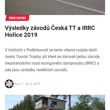
ROAD RACING
Výsledky závodů Česká TT a IRRC
Hořice 2019
V Hořicích v Podkrkonoší se tento víkend rozjela další
česká Tourist Trophy, při které se zároveň jedou závody
mezinárodního road racingového šampionátu (IRRC) a
zde jsou výsledky nedělních závodů.
Eva
18. 8. 2019