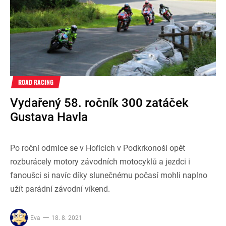
ROAD RACING
Vydařený 58. ročník 300 zatáček
Gustava Havla
Po roční odmlce se v Hořicích v Podkrkonoší opět
rozburácely motory závodních motocyklů a jezdci i
fanoušci si navíc díky slunečnému počasí mohli naplno
užít parádní závodní víkend.
Eva
18. 8. 2021