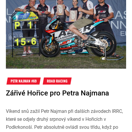
PETR NAJMAN #69
ROAD RACING
Zářivé Hořice pro Petra Najmana
Víkend snů zažil Petr Najman při dalších závodech IRRC,
které se odjely druhý srpnový víkend v Hořicích v
Podkrkonoší. Petr absolutně ovládl svou třídu, když po