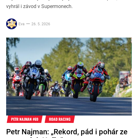
vyhrál i závod v Supermonech.
Eva
26. 5. 2026
PETR NAJMAN #69
ROAD RACING
Petr Najman: „Rekord, pád i pohár ze