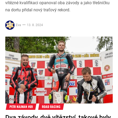
vítězné kvalifikaci opanoval oba závody a jako třešničku
na dortu přidal nový traťový rekord.
Eva
13. 8. 2024
PETR NAJMAN #69
ROAD RACING
Dva závody, dvě vítězství, takové byly