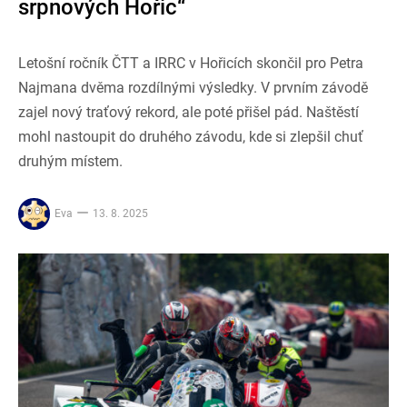
srpnových Hořic“
Letošní ročník ČTT a IRRC v Hořicích skončil pro Petra
Najmana dvěma rozdílnými výsledky. V prvním závodě
zajel nový traťový rekord, ale poté přišel pád. Naštěstí
mohl nastoupit do druhého závodu, kde si zlepšil chuť
druhým místem.
Eva
13. 8. 2025