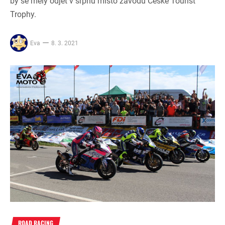
by se měly odjet v srpnu místo závodů České Tourist
Trophy.
Eva
8. 3. 2021
ROAD RACING