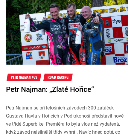
PETR NAJMAN #69
ROAD RACING
Petr Najman: „Zlaté Hořice“
Petr Najman se při letošních závodech 300 zatáček
Gustava Havla v Hořicích v Podkrkonoší představil nově
ve třídě Superbike. Premiéra to byla více než vydařená,
když závod nejsilnější třídy vyhrál. Navíc hned poté, co