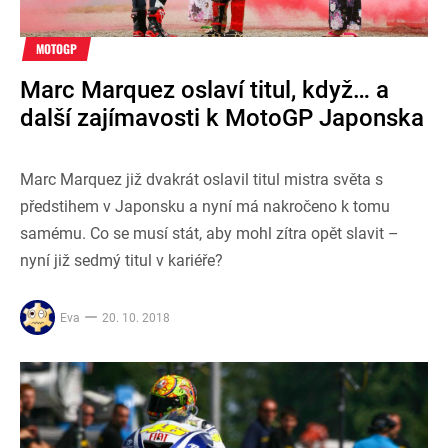
MOTOGP
Marc Marquez oslaví titul, když… a
další zajímavosti k MotoGP Japonska
Marc Marquez již dvakrát oslavil titul mistra světa s
předstihem v Japonsku a nyní má nakročeno k tomu
samému. Co se musí stát, aby mohl zítra opět slavit –
nyní již sedmý titul v kariéře?
Eva
20. 10. 2018