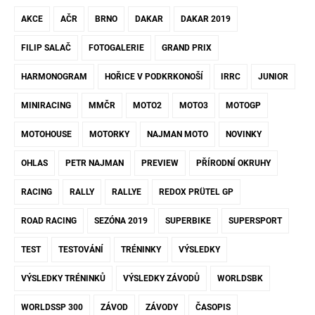
AKCE
AČR
BRNO
DAKAR
DAKAR 2019
FILIP SALAČ
FOTOGALERIE
GRAND PRIX
HARMONOGRAM
HOŘICE V PODKRKONOŠÍ
IRRC
JUNIOR
MINIRACING
MMČR
MOTO2
MOTO3
MOTOGP
MOTOHOUSE
MOTORKY
NAJMAN MOTO
NOVINKY
OHLAS
PETR NAJMAN
PREVIEW
PŘÍRODNÍ OKRUHY
RACING
RALLY
RALLYE
REDOX PRÜTEL GP
ROAD RACING
SEZÓNA 2019
SUPERBIKE
SUPERSPORT
TEST
TESTOVÁNÍ
TRÉNINKY
VÝSLEDKY
VÝSLEDKY TRÉNINKŮ
VÝSLEDKY ZÁVODŮ
WORLDSBK
WORLDSSP 300
ZÁVOD
ZÁVODY
ČASOPIS