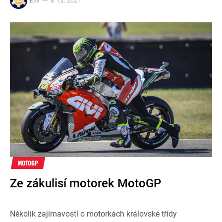
Eva
8. 12. 2021
MOTOGP
Ze zákulisí motorek MotoGP
Několik zajímavostí o motorkách královské třídy