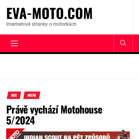
Skip
EVA-MOTO.COM
to
content
Internetové stránky o motorkách
Primary
Menu
MIX
MOTO
Právě vychází Motohouse
5/2024