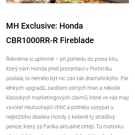
MH Exclusive: Honda
CBR1000RR-R Fireblade
Řekněme si upřímně – při pohledu do press kitu,
který nám Honda před prezentací v Portimãu
poslala, to nemělo být nic zas tak dramatickýho. Pár
lehkých upgradů, zaoblení ostrých hran a několik
klasických marketingových claimů, které ve vás mají
vyvolat neutuchající chtíč a potřebu vysypat u
nejbližšího dealera Hondy z kešeně ty strašlivý
peníze, který za Farika aktuálně chtějí. Tu motorku