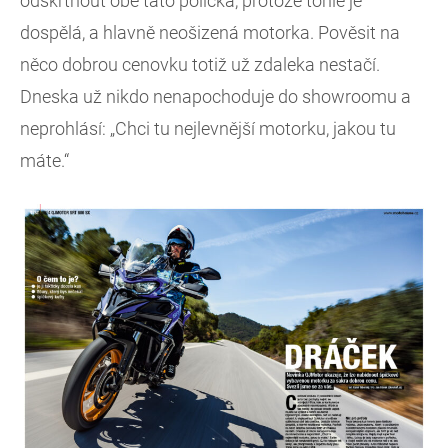
odškrtnout obě tato políčka, protože tohle je
dospělá, a hlavně neošizená motorka. Pověsit na
něco dobrou cenovku totiž už zdaleka nestačí.
Dneska už nikdo nenapochoduje do showroomu a
neprohlásí: „Chci tu nejlevnější motorku, jakou tu
máte.“