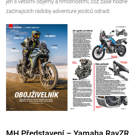
jen s většími objemy a hmotnostmi, což zase hodně
začínajících rádoby adventure jezdců odradí.
MH Představení – Yamaha RayZR