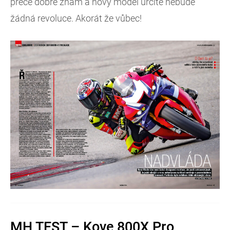
přece dobře znám a nový model určitě nebude
žádná revoluce. Akorát že vůbec!
MH TEST – Kove 800X Pro