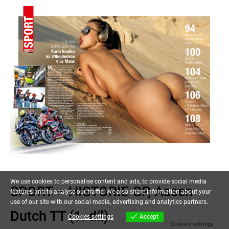
We use cookies to personalise content and ads, to provide social media
SPORT – HISTORIE GP, Assen
features and to analyse our traffic. We also share information about your
use of our site with our social media, advertising and analytics partners.
Dutch TT (1. díl)
Cookies settings
Accept
Cookies settings