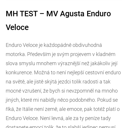
MH TEST – MV Agusta Enduro
Veloce
Enduro Veloce je každopádně obdivuhodná
motorka. Především je svým projevem v kladném
slova smyslu mnohem výraznější než jakákoliv její
konkurence. Možná to není nejlepší cestovní enduro
na světě, ale jistě skýtá jezdci tolik radosti a tak
mocné vzrušení, že bych si nevzpomněl na mnoho
jiných, které mi nabídly něco podobného. Pokud se
říká, že Itálie není země, ale emoce, pak totéž platí o
Enduro Veloce. Není levná, ale za ty peníze tady
dostanete emocí tolik, že to slabší jedinec nemusí