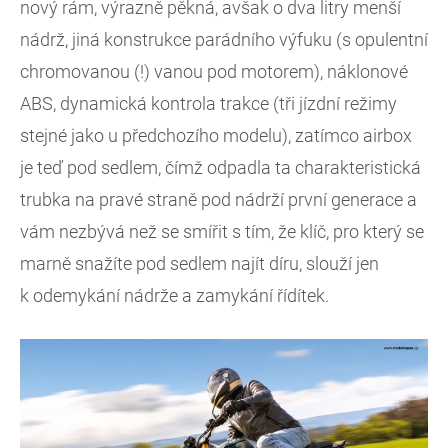
nový rám, výrazně pěkná, avšak o dva litry menší
nádrž, jiná konstrukce parádního výfuku (s opulentní
chromovanou (!) vanou pod motorem), náklonové
ABS, dynamická kontrola trakce (tři jízdní režimy
stejné jako u předchozího modelu), zatímco airbox
je teď pod sedlem, čímž odpadla ta charakteristická
trubka na pravé straně pod nádrží první generace a
vám nezbývá než se smířit s tím, že klíč, pro který se
marně snažíte pod sedlem najít díru, slouží jen
k odemykání nádrže a zamykání řídítek.