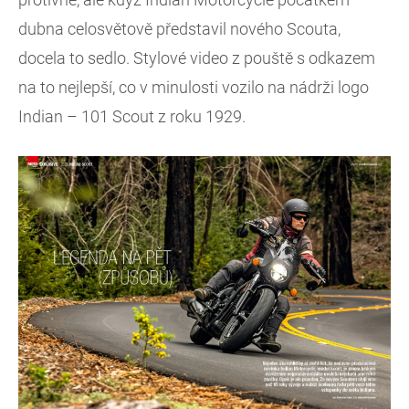
dubna celosvětově představil nového Scouta,
docela to sedlo. Stylové video z pouště s odkazem
na to nejlepší, co v minulosti vozilo na nádrži logo
Indian – 101 Scout z roku 1929.