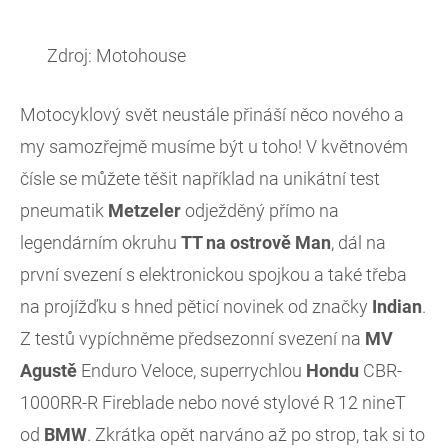
Zdroj: Motohouse
Motocyklový svět neustále přináší něco nového a
my samozřejmě musíme být u toho! V květnovém
čísle se můžete těšit například na unikátní test
pneumatik
Metzeler
odježděný přímo na
legendárním okruhu
TT na ostrově Man
, dál na
první svezení s elektronickou spojkou a také třeba
na projížďku s hned pěticí novinek od značky
Indian
.
Z testů vypíchněme předsezonní svezení na
MV
Agustě
Enduro Veloce, superrychlou
Hondu
CBR-
1000RR-R Fireblade nebo nové stylové R 12 nineT
od
BMW
. Zkrátka opět narváno až po strop, tak si to