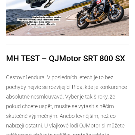
MH TEST – QJMotor SRT 800 SX
Cestovní endura. V posledních letech je to bez
pochyby nejvíc se rozvíjející třída, kde je konkurence
absolutně nesmlouvavá. Výběr je tak široký, že
pokud chcete uspět, musíte se vytasit s něčím
skutečně výjimečným. Anebo levnějším, než co
nabízejí ostatní. U vlajkové lodi QJMotor si můžete