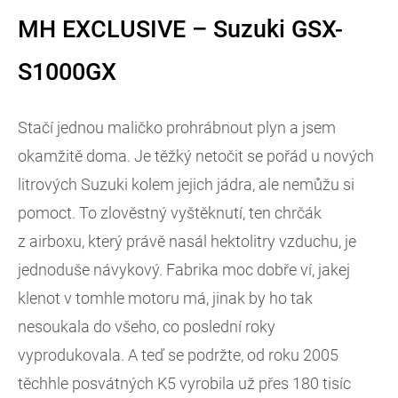
MH EXCLUSIVE – Suzuki GSX-
S1000GX
Stačí jednou maličko prohrábnout plyn a jsem
okamžitě doma. Je těžký netočit se pořád u nových
litrových Suzuki kolem jejich jádra, ale nemůžu si
pomoct. To zlověstný vyštěknutí, ten chrčák
z airboxu, který právě nasál hektolitry vzduchu, je
jednoduše návykový. Fabrika moc dobře ví, jakej
klenot v tomhle motoru má, jinak by ho tak
nesoukala do všeho, co poslední roky
vyprodukovala. A teď se podržte, od roku 2005
těchhle posvátných K5 vyrobila už přes 180 tisíc