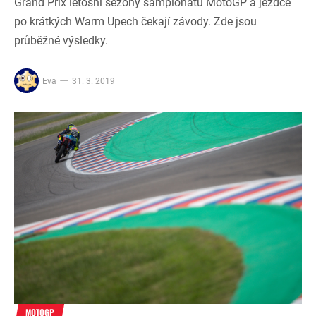
Grand Prix letošní sezóny šampionátu MotoGP a jezdce
po krátkých Warm Upech čekají závody. Zde jsou
průběžné výsledky.
Eva
31. 3. 2019
MOTOGP