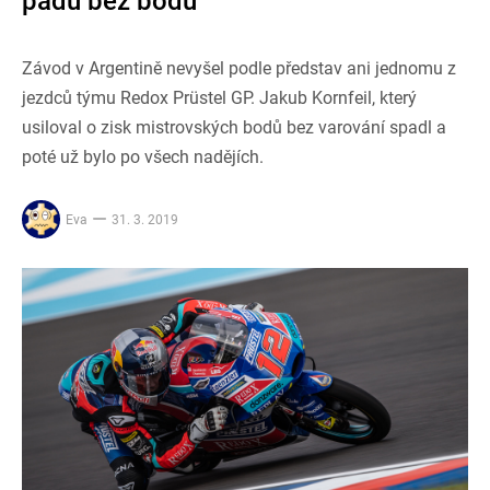
pádu bez bodů
Závod v Argentině nevyšel podle představ ani jednomu z
jezdců týmu Redox Prüstel GP. Jakub Kornfeil, který
usiloval o zisk mistrovských bodů bez varování spadl a
poté už bylo po všech nadějích.
Eva
31. 3. 2019