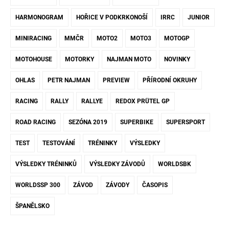
HARMONOGRAM
HOŘICE V PODKRKONOŠÍ
IRRC
JUNIOR
MINIRACING
MMČR
MOTO2
MOTO3
MOTOGP
MOTOHOUSE
MOTORKY
NAJMAN MOTO
NOVINKY
OHLAS
PETR NAJMAN
PREVIEW
PŘÍRODNÍ OKRUHY
RACING
RALLY
RALLYE
REDOX PRÜTEL GP
ROAD RACING
SEZÓNA 2019
SUPERBIKE
SUPERSPORT
TEST
TESTOVÁNÍ
TRÉNINKY
VÝSLEDKY
VÝSLEDKY TRÉNINKŮ
VÝSLEDKY ZÁVODŮ
WORLDSBK
WORLDSSP 300
ZÁVOD
ZÁVODY
ČASOPIS
ŠPANĚLSKO