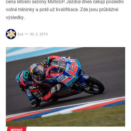
cena letošní sezóny MotoGP. Jezdce dnes čekají poslední
volné tréninky a poté už kvalifikace. Zde jsou průběžné
výsledky.
Eva
30. 3. 2019
MOTOGP