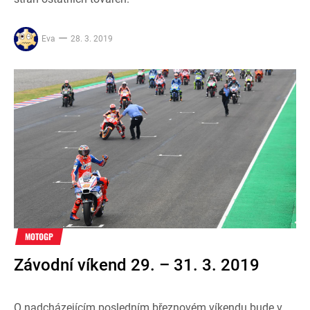
Eva
28. 3. 2019
MOTOGP
Závodní víkend 29. – 31. 3. 2019
O nadcházejícím posledním březnovém víkendu bude v