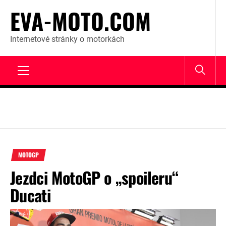
Skip
EVA-MOTO.COM
to
content
Internetové stránky o motorkách
Primary
Menu
MOTOGP
Jezdci MotoGP o „spoileru“
Ducati