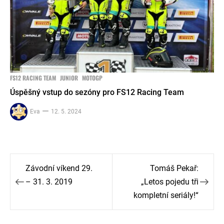
FS12 RACING TEAM
JUNIOR
MOTOGP
Úspěšný vstup do sezóny pro FS12 Racing Team
Eva
12. 5. 2024
Navigace
Závodní víkend 29.
Tomáš Pekař:
pro
– 31. 3. 2019
„Letos pojedu tři
kompletní seriály!“
příspěvek