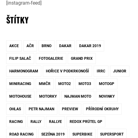
[instagram-feed]
ŠTÍTKY
AKCE
AČR
BRNO
DAKAR
DAKAR 2019
FILIP SALAČ
FOTOGALERIE
GRAND PRIX
HARMONOGRAM
HOŘICE V PODKRKONOŠÍ
IRRC
JUNIOR
MINIRACING
MMČR
MOTO2
MOTO3
MOTOGP
MOTOHOUSE
MOTORKY
NAJMAN MOTO
NOVINKY
OHLAS
PETR NAJMAN
PREVIEW
PŘÍRODNÍ OKRUHY
RACING
RALLY
RALLYE
REDOX PRÜTEL GP
ROAD RACING
SEZÓNA 2019
SUPERBIKE
SUPERSPORT