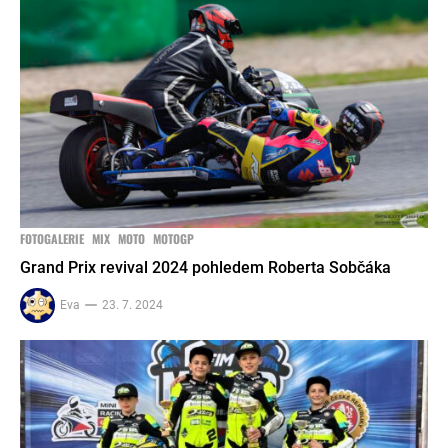
FOTOGALERIE
MIX
MOTO
MOTOGP
Grand Prix revival 2024 pohledem Roberta Sobčáka
Eva
23. 7. 2024