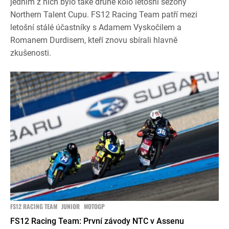
jedním z nich bylo také druhé kolo letošní sezóny
Northern Talent Cupu. FS12 Racing Team patří mezi
letošní stálé účastníky s Adamem Vyskočilem a
Romanem Durdisem, kteří znovu sbírali hlavně
zkušenosti.
FS12 RACING TEAM
JUNIOR
MOTOGP
FS12 Racing Team: První závody NTC v Assenu