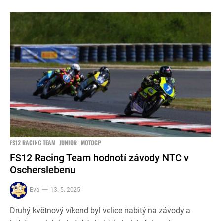
FS12 RACING TEAM
JUNIOR
MOTOGP
FS12 Racing Team hodnotí závody NTC v
Oscherslebenu
Eva
13. 5. 2025
Druhý květnový víkend byl velice nabitý na závody a