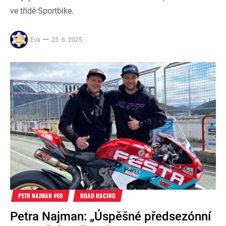
ve třídě Sportbike.
Eva
25. 6. 2025
PETR NAJMAN #69
ROAD RACING
Petra Najman: „Úspěšné předsezónní