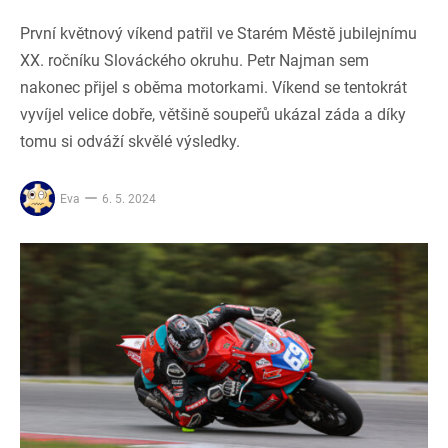
První květnový víkend patřil ve Starém Městě jubilejnímu
XX. ročníku Slováckého okruhu. Petr Najman sem
nakonec přijel s oběma motorkami. Víkend se tentokrát
vyvíjel velice dobře, většině soupeřů ukázal záda a díky
tomu si odváží skvělé výsledky.
Eva
6. 5. 2024