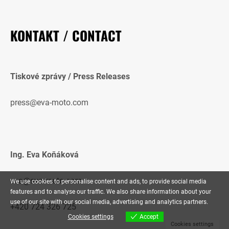
KONTAKT / CONTACT
Tiskové zprávy / Press Releases
press@eva-moto.com
Ing. Eva Koňáková
eva@eva-moto.com
We use cookies to personalise content and ads, to provide social media
features and to analyse our traffic. We also share information about your
use of our site with our social media, advertising and analytics partners.
+420 724 326 725
Cookies settings
Accept
Cookies settings