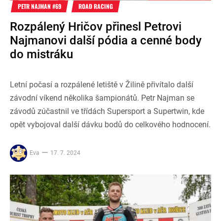
PETR NAJMAN #69
ROAD RACING
Rozpálený Hričov přinesl Petrovi
Najmanovi další pódia a cenné body
do mistráku
Letní počasí a rozpálené letiště v Žilině přivítalo další
závodní víkend několika šampionátů. Petr Najman se
závodů zúčastnil ve třídách Supersport a Supertwin, kde
opět vybojoval další dávku bodů do celkového hodnocení.
Eva
17. 7. 2024