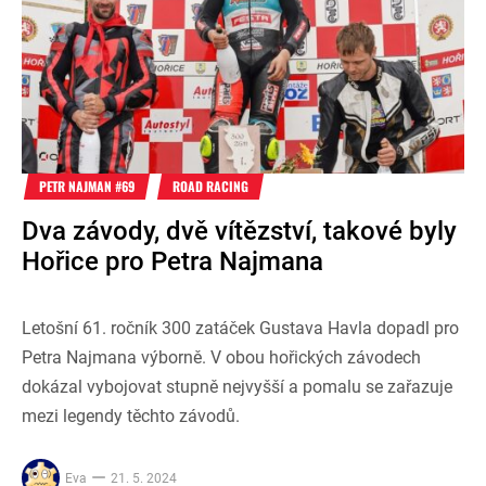
PETR NAJMAN #69
ROAD RACING
Dva závody, dvě vítězství, takové byly
Hořice pro Petra Najmana
Letošní 61. ročník 300 zatáček Gustava Havla dopadl pro
Petra Najmana výborně. V obou hořických závodech
dokázal vybojovat stupně nejvyšší a pomalu se zařazuje
mezi legendy těchto závodů.
Eva
21. 5. 2024