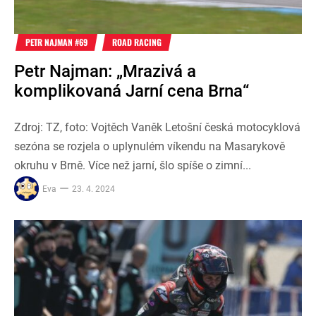
PETR NAJMAN #69
ROAD RACING
Petr Najman: „Mrazivá a
komplikovaná Jarní cena Brna“
Zdroj: TZ, foto: Vojtěch Vaněk Letošní česká motocyklová
sezóna se rozjela o uplynulém víkendu na Masarykově
okruhu v Brně. Více než jarní, šlo spíše o zimní...
Eva
23. 4. 2024