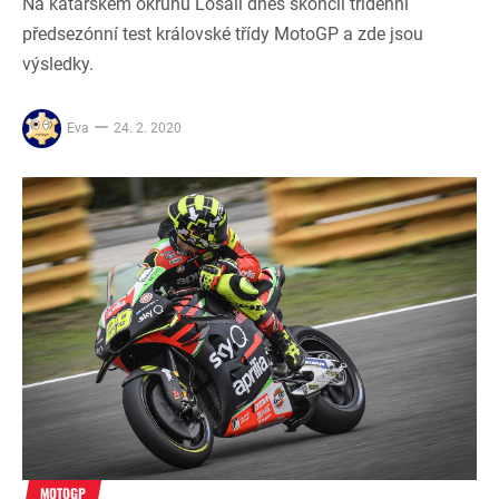
Na katarském okruhu Losail dnes skončil třídenní
předsezónní test královské třídy MotoGP a zde jsou
výsledky.
Eva
24. 2. 2020
MOTOGP