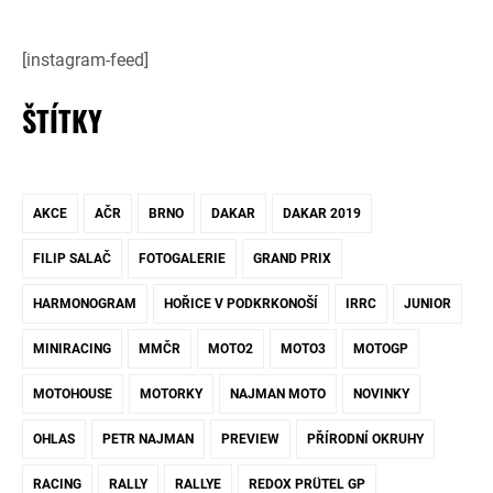
[instagram-feed]
ŠTÍTKY
AKCE
AČR
BRNO
DAKAR
DAKAR 2019
FILIP SALAČ
FOTOGALERIE
GRAND PRIX
HARMONOGRAM
HOŘICE V PODKRKONOŠÍ
IRRC
JUNIOR
MINIRACING
MMČR
MOTO2
MOTO3
MOTOGP
MOTOHOUSE
MOTORKY
NAJMAN MOTO
NOVINKY
OHLAS
PETR NAJMAN
PREVIEW
PŘÍRODNÍ OKRUHY
RACING
RALLY
RALLYE
REDOX PRÜTEL GP