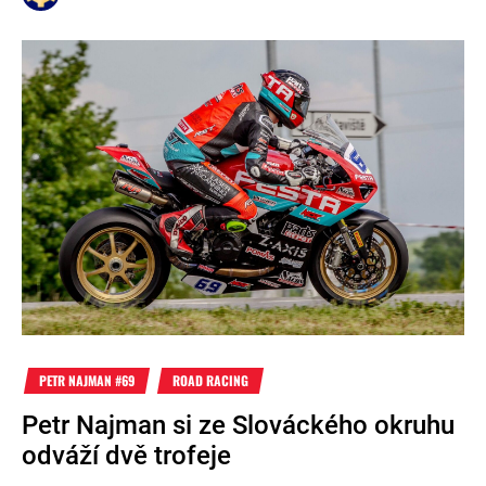
PETR NAJMAN #69
ROAD RACING
Petr Najman si ze Slováckého okruhu
odváží dvě trofeje