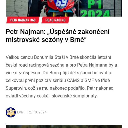
PETR NAJMAN #69
ROAD RACING
Petr Najman: „Úspěšné zakončení
mistrovské sezóny v Brně“
Velkou cenou Bohumila Staši v Brně skončila letošní
česká road racingová sezóna a pro Petra Najmana byla
více než úspěšná. Do Brna přijížděl s šancí bojovat o
celkovou první pozici v seriálu CAMS a SMF ve třídě
Supertwin, což se mu nakonec podařilo. Petr nakonec
ovládl všechny české i slovenské šampionáty.
Eva
2. 10. 2024