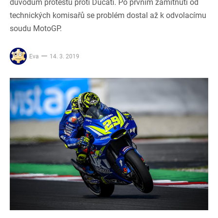
důvodům protestu proti Ducati. Po prvním zamítnutí od
technických komisařů se problém dostal až k odvolacímu
soudu MotoGP.
Eva
14. 3. 2019