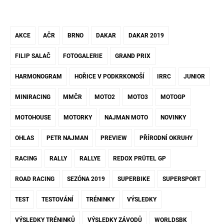
AKCE
AČR
BRNO
DAKAR
DAKAR 2019
FILIP SALAČ
FOTOGALERIE
GRAND PRIX
HARMONOGRAM
HOŘICE V PODKRKONOŠÍ
IRRC
JUNIOR
MINIRACING
MMČR
MOTO2
MOTO3
MOTOGP
MOTOHOUSE
MOTORKY
NAJMAN MOTO
NOVINKY
OHLAS
PETR NAJMAN
PREVIEW
PŘÍRODNÍ OKRUHY
RACING
RALLY
RALLYE
REDOX PRÜTEL GP
ROAD RACING
SEZÓNA 2019
SUPERBIKE
SUPERSPORT
TEST
TESTOVÁNÍ
TRÉNINKY
VÝSLEDKY
VÝSLEDKY TRÉNINKŮ
VÝSLEDKY ZÁVODŮ
WORLDSBK