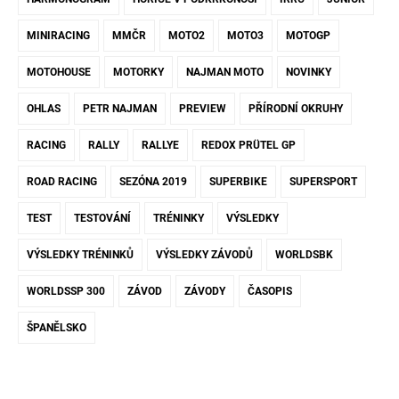
MINIRACING
MMČR
MOTO2
MOTO3
MOTOGP
MOTOHOUSE
MOTORKY
NAJMAN MOTO
NOVINKY
OHLAS
PETR NAJMAN
PREVIEW
PŘÍRODNÍ OKRUHY
RACING
RALLY
RALLYE
REDOX PRÜTEL GP
ROAD RACING
SEZÓNA 2019
SUPERBIKE
SUPERSPORT
TEST
TESTOVÁNÍ
TRÉNINKY
VÝSLEDKY
VÝSLEDKY TRÉNINKŮ
VÝSLEDKY ZÁVODŮ
WORLDSBK
WORLDSSP 300
ZÁVOD
ZÁVODY
ČASOPIS
ŠPANĚLSKO