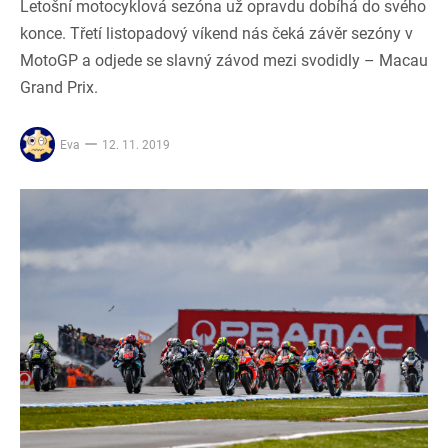
Letošní motocyklová sezóna už opravdu dobíhá do svého
konce. Třetí listopadový víkend nás čeká závěr sezóny v
MotoGP a odjede se slavný závod mezi svodidly – Macau
Grand Prix.
Eva
12. 11. 2019