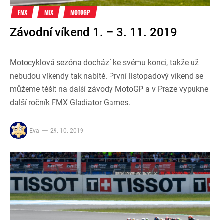
FMX
MIX
MOTOGP
Závodní víkend 1. – 3. 11. 2019
Motocyklová sezóna dochází ke svému konci, takže už
nebudou víkendy tak nabité. První listopadový víkend se
můžeme těšit na další závody MotoGP a v Praze vypukne
další ročník FMX Gladiator Games.
Eva
29. 10. 2019