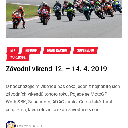
MIX
MOTOGP
ROAD RACING
SUPERMOTO
WORLDSBK
Závodní víkend 12. – 14. 4. 2019
O nadcházejícím víkendu nás čeká jeden z nejnabitějších
závodních víkendů tohoto roku. Pojede se MotoGP,
WorldSBK, Supermoto, ADAC Junior Cup a také Jarní
cena Brna, která otevře českou závodní sezónu.
Eva
9. 4. 2019