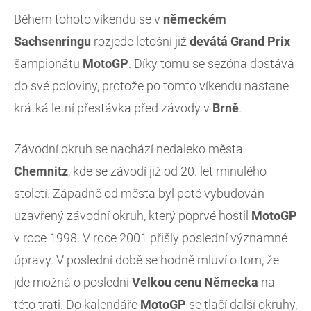
Během tohoto víkendu se v
německém
Sachsenringu
rozjede letošní již
devátá
Grand
Prix
šampionátu
MotoGP
. Díky tomu se sezóna dostává
do své poloviny, protože po tomto víkendu nastane
krátká letní přestávka před závody v
Brně
.
Závodní okruh se nachází nedaleko města
Chemnitz
, kde se závodí již od 20. let minulého
století. Západně od města byl poté vybudován
uzavřený závodní okruh, který poprvé hostil
MotoGP
v roce 1998. V roce 2001 přišly poslední významné
úpravy. V poslední době se hodně mluví o tom, že
jde možná o poslední
Velkou cenu Německa
na
této trati. Do kalendáře
MotoGP
se tlačí další okruhy,