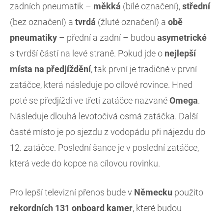
zadních pneumatik –
měkká
(bílé označení),
střední
(bez označení) a
tvrdá
(žluté označení) a
obě
pneumatiky
– přední a zadní – budou
asymetrické
s tvrdší částí na levé straně. Pokud jde o
nejlepší
místa na předjíždění
, tak první je tradičně v první
zatáčce, která následuje po cílové rovince. Hned
poté se předjíždí ve třetí zatáčce nazvané
Omega
.
Následuje dlouhá levotočivá osmá zatáčka. Další
časté místo je po sjezdu z vodopádu při nájezdu do
12. zatáčce. Poslední šance je v poslední zatáčce,
která vede do kopce na cílovou rovinku.
Pro lepší televizní přenos bude v
Německu
použito
rekordních 131 onboard kamer
, které budou