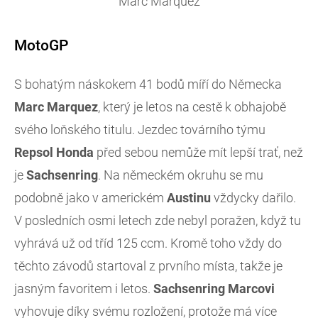
Marc Marquez
MotoGP
S bohatým náskokem 41 bodů míří do Německa
Marc Marquez
, který je letos na cestě k obhajobě
svého loňského titulu. Jezdec továrního týmu
Repsol Honda
před sebou nemůže mít lepší trať, než
je
Sachsenring
. Na německém okruhu se mu
podobně jako v americkém
Austinu
vždycky dařilo.
V posledních osmi letech zde nebyl poražen, když tu
vyhrává už od tříd 125 ccm. Kromě toho vždy do
těchto závodů startoval z prvního místa, takže je
jasným favoritem i letos.
Sachsenring
Marcovi
vyhovuje díky svému rozložení, protože má více