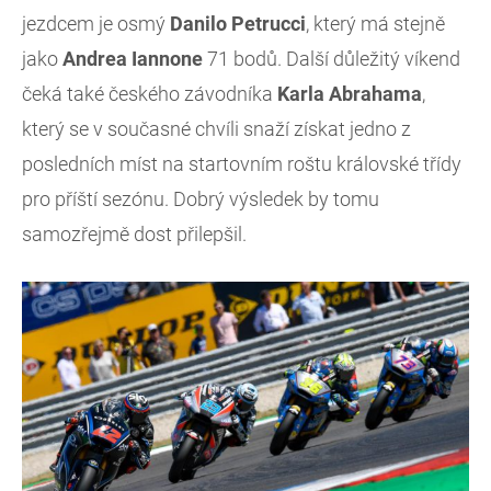
jezdcem je osmý
Danilo
Petrucci
, který má stejně
jako
Andrea
Iannone
71 bodů. Další důležitý víkend
čeká také českého závodníka
Karla
Abrahama
,
který se v současné chvíli snaží získat jedno z
posledních míst na startovním roštu královské třídy
pro příští sezónu. Dobrý výsledek by tomu
samozřejmě dost přilepšil.