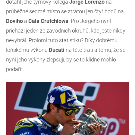
dotáhl jeho týmový kolega
Jorge
Lorenzo
na
průběžné sedmé místo se ztrátou jen čtyř bodů na
Doviho
a
Cala
Crutchlowa
. Pro Jorgeho nyní
přichází jeden ze závodních okruhů, kde ještě nikdy
nevyhrál. Prolomí tuto statistiku? Díky dobrému
loňskému výkonu
Ducati
na této trati a tomu, že se
nyní jeho výkony zlepšují, by se to klidně mohlo
podařit.