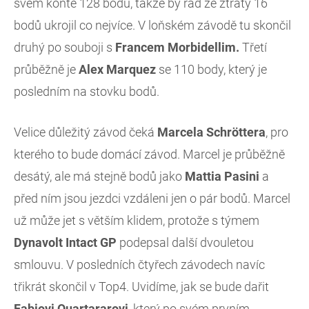
svém kontě 128 bodů, takže by rád ze ztráty 16
bodů ukrojil co nejvíce. V loňském závodě tu skončil
druhý po souboji s
Francem Morbidellim.
Třetí
průběžně je
Alex
Marquez
se 110 body, který je
posledním na stovku bodů.
Velice důležitý závod čeká
Marcela
Schröttera
, pro
kterého to bude domácí závod. Marcel je průběžně
desátý, ale má stejně bodů jako
Mattia
Pasini
a
před ním jsou jezdci vzdáleni jen o pár bodů. Marcel
už může jet s větším klidem, protože s týmem
Dynavolt
Intact
GP
podepsal další dvouletou
smlouvu. V posledních čtyřech závodech navíc
třikrát skončil v Top4. Uvidíme, jak se bude dařit
Fabiovi
Quartararovi
, který po svém prvním