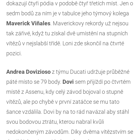
dokazují čtyři pódia v podobě čtyř třetích míst. Jen o
sedm bodů za ním je v tabulce jeho týmový kolega
Maverick
Vi
ñales
. Maverickovy rekordy už nejsou
tak zářivé, když tu získal dvě umístění na stupních
vítězů v nejslabší třídě. Loni zde skončil na čtvrté
pozici.
Andrea
Dovizioso
z týmu Ducati udržuje průběžné
páté místo se 79 body.
Dovi
sem přijíždí po čtvrtém
místě z Assenu, kdy celý závod bojoval o stupně
vítězů, ale po chybě v první zatáčce se mu tato
šance vzdálila. Dovi by na to rád navázal aby stáhl
svou bodovou ztrátu, kterou nabral kvůli
nedokončeným závodům. Díky dvěma vítězstvím se