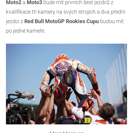
Moto2
a
Moto3
bude mít prvních šest jezdců z
kvalifikace tři kamery na svých strojích a dva přední
jezdci z
Red Bull MotoGP Rookies Cupu
budou mít
po jedné kameře.