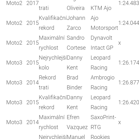
Moto2
2017
1:24.48
trati
Oliveira
KTM Ajo
Kvalifikační
Johann
Ajo
Moto2
2015
1:24.04
rekord
Zarco
Motorsport
Maximální
Sandro
Dynavolt
Moto2
2015
x
rychlost
Cortese
Intact GP
Nejrychlejší
Danny
Leopard
Moto3
2015
1:26.17
kolo
Kent
Racing
Rekord
Brad
Ambrogio
Moto3
2014
1:26.87
trati
Binder
Racing
Kvalifikační
Danny
Leopard
Moto3
2015
1:26.42
rekord
Kent
Racing
Maximální
Efren
SaxoPrint-
Moto3
2014
x
rychlost
Vazquez
RTG
Nejrychlejší
Manuel
Rookies