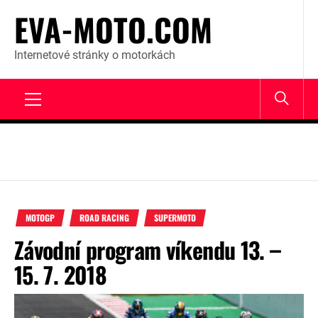
Skip
EVA-MOTO.COM
to
content
Internetové stránky o motorkách
Primary
Menu
MOTOGP
ROAD RACING
SUPERMOTO
Závodní program víkendu 13. –
15. 7. 2018