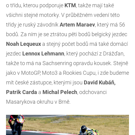
o třídu, kterou podporuje
KTM
, takže mají také
všichni stejné motorky. V průběžném vedení této
třídy je ruský závodník
Artem
Maraev
, který má 56
bodů. Za ním je se ztrátou pěti bodů belgický jezdec
Noah
Lequeux
a stejný počet bodů má také domácí
jezdec
Lennox
Lehmann
, který pochází z Drážďan,
takže to má na Sachsenring opravdu kousek. Stejně
jako v MotoGP, Moto3 a Rookies Cupu, i zde budeme
mít české zástupce, kterými jsou
David Kubáň,
Patrik Carda
a
Michal Pelech
, odchovanci
Masarykova okruhu v Brně.