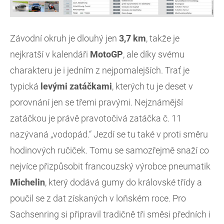
Závodní okruh je dlouhý jen
3,7 km
, takže je
nejkratší v kalendáři
MotoGP
, ale díky svému
charakteru je i jedním z nejpomalejších. Trať je
typická
levými zatáčkami
, kterých tu je deset v
porovnání jen se třemi pravými. Nejznámější
zatáčkou je právě pravotočivá zatáčka č. 11
nazývaná „vodopád.“ Jezdí se tu také v proti směru
hodinových ručiček. Tomu se samozřejmě snaží co
nejvíce přizpůsobit francouzský výrobce pneumatik
Michelin
, který dodává gumy do královské třídy a
poučil se z dat získaných v loňském roce. Pro
Sachsenring si připravil tradičně tři směsi předních i