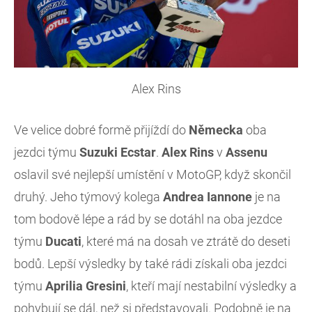
Alex Rins
Ve velice dobré formě přijíždí do
Německa
oba
jezdci týmu
Suzuki
Ecstar
.
Alex
Rins
v
Assenu
oslavil své nejlepší umístění v MotoGP, když skončil
druhý. Jeho týmový kolega
Andrea
Iannone
je na
tom bodově lépe a rád by se dotáhl na oba jezdce
týmu
Ducati
, které má na dosah ve ztrátě do deseti
bodů. Lepší výsledky by také rádi získali oba jezdci
týmu
Aprilia
Gresini
, kteří mají nestabilní výsledky a
pohybují se dál, než si představovali. Podobně je na