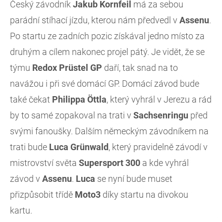
Český závodník
Jakub
Kornfeil
má za sebou
parádní stíhací jízdu, kterou nám předvedl v
Assenu
.
Po startu ze zadních pozic získával jedno místo za
druhým a cílem nakonec projel pátý. Je vidět, že se
týmu
Redox Prüstel GP
daří, tak snad na to
navážou i při své domácí GP. Domácí závod bude
také čekat
Philippa
Öttla
, který vyhrál v Jerezu a rád
by to samé zopakoval na trati v
Sachsenringu
před
svými fanoušky. Dalším německým závodníkem na
trati bude
Luca
Grünwald
, který pravidelně závodí v
mistrovství světa
Supersport
300
a kde vyhrál
závod v
Assenu
.
Luca
se nyní bude muset
přizpůsobit třídě
Moto3
díky startu na divokou
kartu.