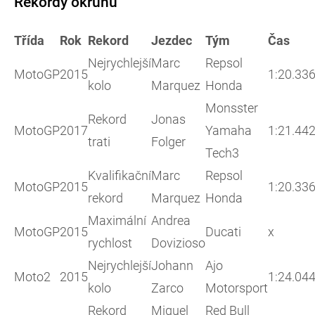
Rekordy okruhu
Třída
Rok
Rekord
Jezdec
Tým
Čas
Nejrychlejší
Marc
Repsol
MotoGP
2015
1:20.33
kolo
Marquez
Honda
Monsster
Rekord
Jonas
MotoGP
2017
Yamaha
1:21.44
trati
Folger
Tech3
Kvalifikační
Marc
Repsol
MotoGP
2015
1:20.33
rekord
Marquez
Honda
Maximální
Andrea
MotoGP
2015
Ducati
x
rychlost
Dovizioso
Nejrychlejší
Johann
Ajo
Moto2
2015
1:24.04
kolo
Zarco
Motorsport
Rekord
Miguel
Red Bull