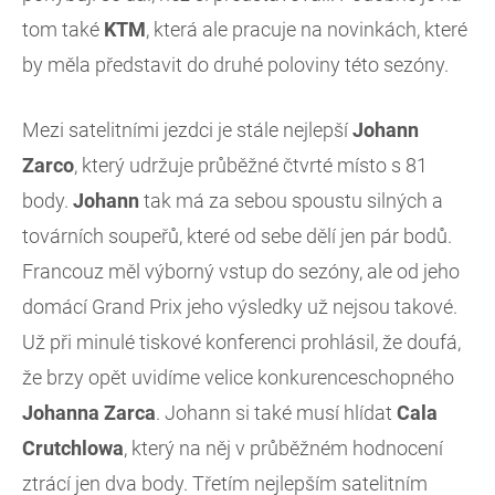
tom také
KTM
, která ale pracuje na novinkách, které
by měla představit do druhé poloviny této sezóny.
Mezi satelitními jezdci je stále nejlepší
Johann
Zarco
, který udržuje průběžné čtvrté místo s 81
body.
Johann
tak má za sebou spoustu silných a
továrních soupeřů, které od sebe dělí jen pár bodů.
Francouz měl výborný vstup do sezóny, ale od jeho
domácí Grand Prix jeho výsledky už nejsou takové.
Už při minulé tiskové konferenci prohlásil, že doufá,
že brzy opět uvidíme velice konkurenceschopného
Johanna
Zarca
. Johann si také musí hlídat
Cala
Crutchlowa
, který na něj v průběžném hodnocení
ztrácí jen dva body. Třetím nejlepším satelitním