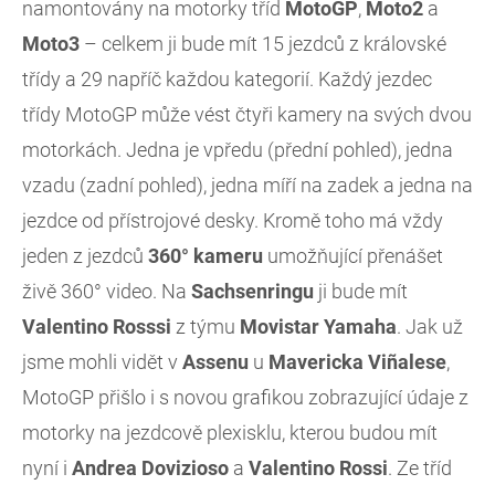
namontovány na motorky tříd
MotoGP
,
Moto2
a
Moto3
– celkem ji bude mít 15 jezdců z královské
třídy a 29 napříč každou kategorií. Každý jezdec
třídy MotoGP může vést čtyři kamery na svých dvou
motorkách. Jedna je vpředu (přední pohled), jedna
vzadu (zadní pohled), jedna míří na zadek a jedna na
jezdce od přístrojové desky. Kromě toho má vždy
jeden z jezdců
360° kameru
umožňující přenášet
živě 360° video. Na
Sachsenringu
ji bude mít
Valentino
Rosssi
z týmu
Movistar
Yamaha
. Jak už
jsme mohli vidět v
Assenu
u
Mavericka
Vi
ñalese
,
MotoGP přišlo i s novou grafikou zobrazující údaje z
motorky na jezdcově plexisklu, kterou budou mít
nyní i
Andrea Dovizioso
a
Valentino Rossi
. Ze tříd