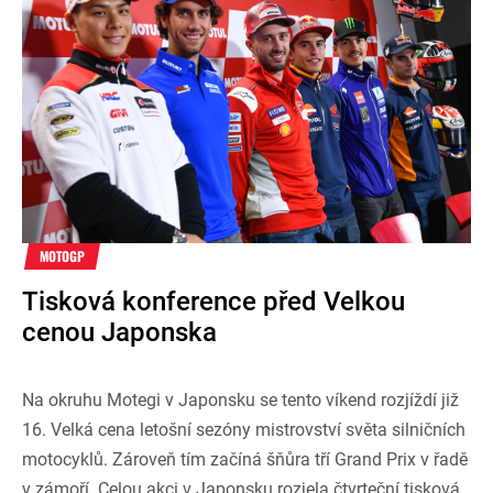
MOTOGP
Tisková konference před Velkou
cenou Japonska
Na okruhu Motegi v Japonsku se tento víkend rozjíždí již
16. Velká cena letošní sezóny mistrovství světa silničních
motocyklů. Zároveň tím začíná šňůra tří Grand Prix v řadě
v zámoří. Celou akci v Japonsku rozjela čtvrteční tisková