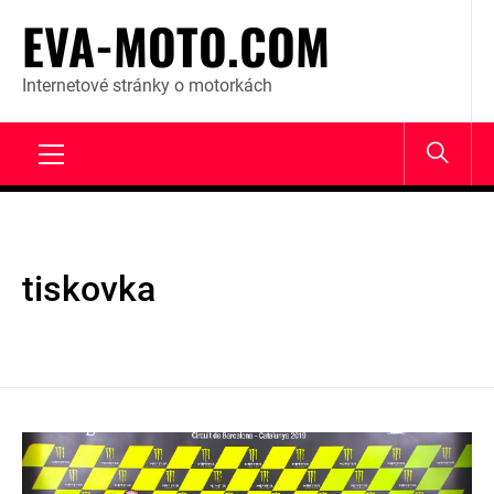
Skip
EVA-MOTO.COM
to
content
Internetové stránky o motorkách
Primary
Menu
tiskovka