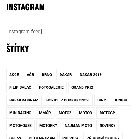
INSTAGRAM
[instagram-feed]
ŠTÍTKY
AKCE
AČR
BRNO
DAKAR
DAKAR 2019
FILIP SALAČ
FOTOGALERIE
GRAND PRIX
HARMONOGRAM
HOŘICE V PODKRKONOŠÍ
IRRC
JUNIOR
MINIRACING
MMČR
MOTO2
MOTO3
MOTOGP
MOTOHOUSE
MOTORKY
NAJMAN MOTO
NOVINKY
OHLAS
PETR NAJMAN
PREVIEW
PŘÍRODNÍ OKRUHY