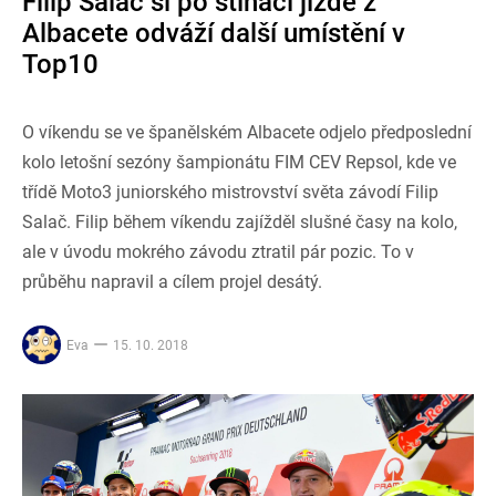
Filip Salač si po stíhací jízdě z
Albacete odváží další umístění v
Top10
O víkendu se ve španělském Albacete odjelo předposlední
kolo letošní sezóny šampionátu FIM CEV Repsol, kde ve
třídě Moto3 juniorského mistrovství světa závodí Filip
Salač. Filip během víkendu zajížděl slušné časy na kolo,
ale v úvodu mokrého závodu ztratil pár pozic. To v
průběhu napravil a cílem projel desátý.
Eva
15. 10. 2018