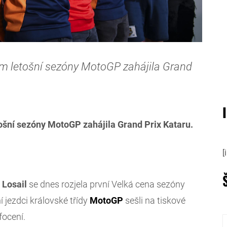
em letošní sezóny MotoGP zahájila Grand
ošní sezóny MotoGP zahájila Grand Prix Kataru.
[
i
Losail
se dnes rozjela první Velká cena sezóny
 jezdci královské třídy
MotoGP
sešli na tiskové
focení.