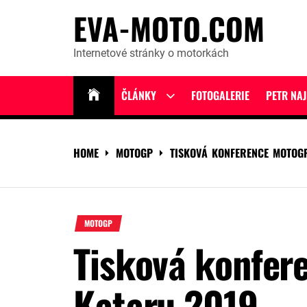
Skip
EVA-MOTO.COM
to
content
Internetové stránky o motorkách
ČLÁNKY
FOTOGALERIE
PETR NA
Show
sub
menu
HOME
MOTOGP
TISKOVÁ KONFERENCE MOTOG
MOTOGP
Tisková konfer
Kataru 2019