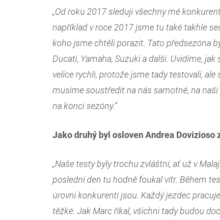
„Od roku 2017 sleduji všechny mé konkurent
například v roce 2017 jsme tu také takhle se
koho jsme chtěli porazit. Tato předsezóna byl
Ducati, Yamaha, Suzuki a další. Uvidíme, ja
velice rychlí, protože jsme tady testovali, a
musíme soustředit na nás samotné, na naši p
na konci sezóny.“
Jako druhý byl osloven Andrea Dovizioso 
„Naše testy byly trochu zvláštní, ať už v Mal
poslední den tu hodně foukal vítr. Během test
úrovni konkurenti jsou. Každý jezdec pracuje
těžké. Jak Marc říkal, všichni tady budou do