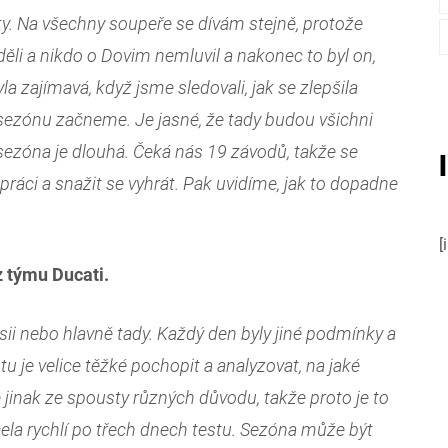
y. Na všechny soupeře se dívám stejně, protože
děli a nikdo o Dovim nemluvil a nakonec to byl on,
a zajímavá, když jsme sledovali, jak se zlepšila
k sezónu začneme. Je jasné, že tady budou všichni
le sezóna je dlouhá. Čeká nás 19 závodů, takže se
ráci a snažit se vyhrát. Pak uvidíme, jak to dopadne
[
z týmu Ducati.
ajsii nebo hlavně tady. Každý den byly jiné podmínky a
u je velice těžké pochopit a analyzovat, na jaké
 jinak ze spousty různých důvodu, takže proto je to
cela rychlí po třech dnech testu. Sezóna může být