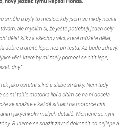
zo, nový jezdec týmu Repsol Honda.
u smůlu a byly to měsíce, kdy jsem se nikdy necítil
ávám, ale myslím si, že ještě potřebuji jeden celý
hl dělat kliky a všechny věci, které můžete dělat,
 dobře a určitě lépe, než při testu. Až budu zdravý,
jaké věci, které by mi měly pomoci se cítit lépe,
seti dny.“
ak jako ostatní silné a slabé stránky. Není tady
e se mi tahle motorka líbí a cítím se na ní docela
ože se snažíte v každé situaci na motorce cítit
váním jakýchkoliv malých detailů. Nicméně se nyní
ezóny. Budeme se snažit závod dokončit co nejlépe a