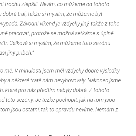
chni trochu zlepšili. Nevím, co můžeme od tohoto
a dobrá trať, takže si myslím, že můžeme být
vypadá. Závodní víkend je vždycky jiný, takže z toho
ě pracovat, protože se možná setkáme s úplně
 vítr. Celkově si myslím, že můžeme tuto sezónu
ší jiný příběh.“
 pro mě. V minulosti jsem měl vždycky dobré výsledky
hyby a některé tratě nám nevyhovovaly. Nakonec jsme
h, které pro nás předtím nebyly dobré. Z tohoto
 této sezóny. Je těžké pochopit, jak na tom jsou
na tom jsou ostatní, tak to opravdu nevíme. Nemám z