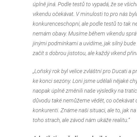
úplně jiná. Podle testů to vypadá, že se vši
víkendu očekávat. V minulosti to pro nás byl
konkurenceschopní, ale podle testů to tak ne
nemám obavy. Musíme během víkendu správn
jinými podmínkami a uvidíme, jak silný bude
začít s dobrou jistotou, ale každý víkend přiná
„Loňský rok byl velice zvláštní pro Ducati a
ke konci sezóny. Loni jsme udělali nějaké c
naopak úplně změnili naše výsledky na tratíc
důvodu také nemůžeme vědět, co očekávat od
konkurenti. Známe naši situaci, ale to, jak 
toho strach, ale závod nám ukáže realitu.“