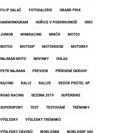
FILIP SALAČ
FOTOGALERIE
GRAND PRIX
HARMONOGRAM
HOŘICE V PODKRKONOŠÍ
IRRC
JUNIOR
MINIRACING
MMČR
MOTO2
MOTO3
MOTOGP
MOTOHOUSE
MOTORKY
NAJMAN MOTO
NOVINKY
OHLAS
PETR NAJMAN
PREVIEW
PŘÍRODNÍ OKRUHY
RACING
RALLY
RALLYE
REDOX PRÜTEL GP
ROAD RACING
SEZÓNA 2019
SUPERBIKE
SUPERSPORT
TEST
TESTOVÁNÍ
TRÉNINKY
VÝSLEDKY
VÝSLEDKY TRÉNINKŮ
VÝSLEDKY ZÁVODŮ
WORLDSBK
WORLDSSP 300