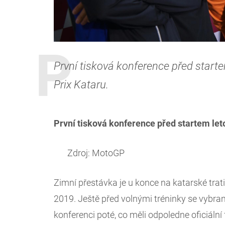
První tisková konference před start
Prix Kataru.
První tisková konference před startem let
Zdroj: MotoGP
Zimní přestávka je u konce na katarské trat
2019. Ještě před volnými tréninky se vybraní
konferenci poté, co měli odpoledne oficiální 