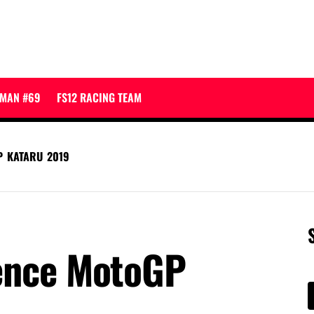
JMAN #69
FS12 RACING TEAM
P KATARU 2019
ence MotoGP