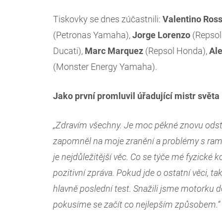
Tiskovky se dnes zúčastnili:
Valentino
Ross
(Petronas Yamaha),
Jorge
Lorenzo
(Repsol
Ducati),
Marc
Marquez
(Repsol Honda),
Al
(Monster Energy Yamaha).
Jako první promluvil úřadující mistr svě
„Zdravím všechny. Je moc pěkné znovu odst
zapomněl na moje zranění a problémy s ram
je nejdůležitější věc. Co se týče mé fyzické k
pozitivní zpráva. Pokud jde o ostatní věci, ta
hlavně poslední test. Snažili jsme motorku d
pokusíme se začít co nejlepším způsobem.“