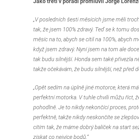
Jako třetí v pořadí promluvil Jorge Loren
„V posledních šesti měsících jsme měli troch
tak, že jsem 100% zdravý. Teď se k tomu dost
měsíc na to, abych se cítil na 100%, abych mo
když jsem zdravý. Nyní jsem na tom ale docela
tak budu silnější. Honda sem také přivezla ně
takže očekávám, že budu silnější, než před de
„Opět sedím na úplně jiné motorce, která má t
perfektní motorka. V tuhle chvíli můžu říct, ž
pohodlně. Je to nikdy nekončící proces, prot
perfektně, takže nikdy neskončíte se zlepšo
cítím tak, že máme dobrý balíček na start s
získat co nejvíce bodů.“