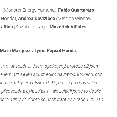
i
(Monster Energy Yamaha),
Fabio
Quartararo
 Honda),
Andrea
Dovizioso
(Mission Winnow
ex
Rins
(Suzuki Ecstar) a
Maverick
Viñales
ta Marc Marquez z týmu Repsol Honda.
artovat sezónu. Jsem spokojený, protože už jsem
enem. Už se jen soustředím na závodní víkend, což
ondice, tak jsem blízko 100%, což je pro nás velice
k předsezóna byla zvláštní, ale zvládli jsme to dobře,
obře připravit, dobře se nachystat na sezónu 2019 a