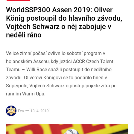
WorldSSP300 Assen 2019: Oliver
König postoupil do hlavního závodu,
Vojtěch Schwarz o něj zabojuje v
neděli ráno
Velice zimní počasí ovlivnilo sobotní program v
holandském Assenu, kdy jezdci ACCR Czech Talent
Teamu – Willi Race snažili postoupit do nedělního
závodu. Oliverovi Königovi se to podařilo hned v
Superpole, Vojtěch Schwarz o postup pojede zítra při
ranním Warm Upu.
Eva
13. 4. 2019