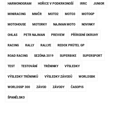
HARMONOGRAM
HOŘICE V PODKRKONOŠÍ
IRRC
JUNIOR
MINIRACING
MMČR
MOTO2
MOTO3
MOTOGP
MOTOHOUSE
MOTORKY
NAJMAN MOTO
NOVINKY
OHLAS
PETR NAJMAN
PREVIEW
PŘÍRODNÍ OKRUHY
RACING
RALLY
RALLYE
REDOX PRÜTEL GP
ROAD RACING
SEZÓNA 2019
SUPERBIKE
SUPERSPORT
TEST
TESTOVÁNÍ
TRÉNINKY
VÝSLEDKY
VÝSLEDKY TRÉNINKŮ
VÝSLEDKY ZÁVODŮ
WORLDSBK
WORLDSSP 300
ZÁVOD
ZÁVODY
ČASOPIS
ŠPANĚLSKO