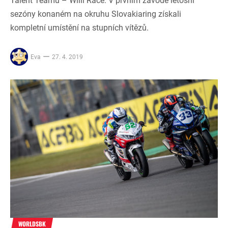
Talent Teamu – Willi Race. V prvním závodě letošní
sezóny konaném na okruhu Slovakiaring získali
kompletní umístění na stupních vítězů.
Eva
27. 4. 2019
WORLDSBK