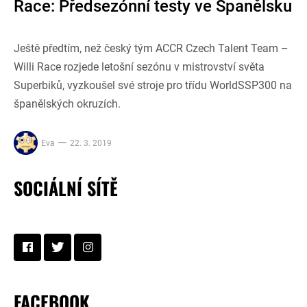
Race: Předsezónní testy ve Španělsku
Ještě předtím, než český tým ACCR Czech Talent Team –
Willi Race rozjede letošní sezónu v mistrovství světa
Superbiků, vyzkoušel své stroje pro třídu WorldSSP300 na
španělských okruzích.
Eva
22. 3. 2019
SOCIÁLNÍ SÍTĚ
FACEBOOK