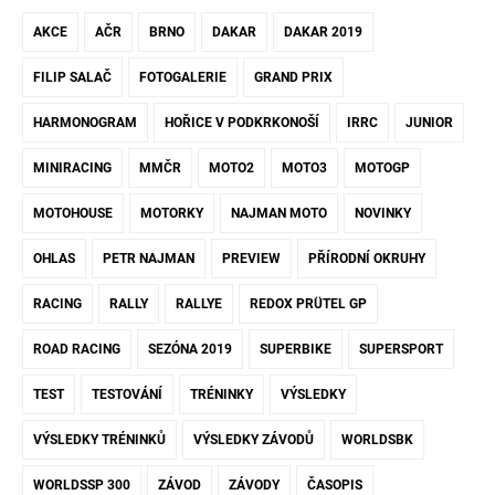
AKCE
AČR
BRNO
DAKAR
DAKAR 2019
FILIP SALAČ
FOTOGALERIE
GRAND PRIX
HARMONOGRAM
HOŘICE V PODKRKONOŠÍ
IRRC
JUNIOR
MINIRACING
MMČR
MOTO2
MOTO3
MOTOGP
MOTOHOUSE
MOTORKY
NAJMAN MOTO
NOVINKY
OHLAS
PETR NAJMAN
PREVIEW
PŘÍRODNÍ OKRUHY
RACING
RALLY
RALLYE
REDOX PRÜTEL GP
ROAD RACING
SEZÓNA 2019
SUPERBIKE
SUPERSPORT
TEST
TESTOVÁNÍ
TRÉNINKY
VÝSLEDKY
VÝSLEDKY TRÉNINKŮ
VÝSLEDKY ZÁVODŮ
WORLDSBK
WORLDSSP 300
ZÁVOD
ZÁVODY
ČASOPIS