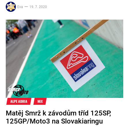
Eva
19. 7. 2020
ALPE ADRIA
MIX
Matěj Smrž k závodům tříd 125SP,
125GP/Moto3 na Slovakiaringu