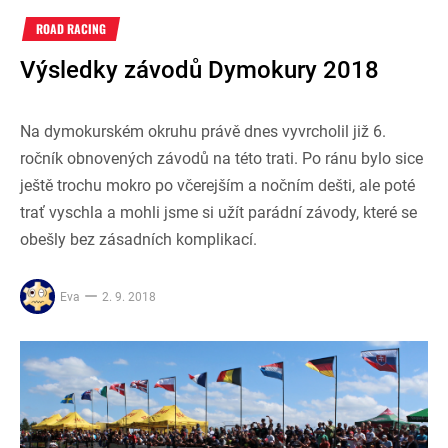
ROAD RACING
Výsledky závodů Dymokury 2018
Na dymokurském okruhu právě dnes vyvrcholil již 6.
ročník obnovených závodů na této trati. Po ránu bylo sice
ještě trochu mokro po včerejším a nočním dešti, ale poté
trať vyschla a mohli jsme si užít parádní závody, které se
obešly bez zásadních komplikací.
Eva
2. 9. 2018