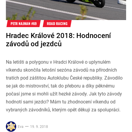
PETR NAJMAN #69
ROAD RACING
Hradec Králové 2018: Hodnocení
závodů od jezdců
Na letišti a polygonu v Hradci Králové o uplynulém
víkendu skončila letošní sezóna závodů na přírodních
tratích pod záštitou Autoklubu České republiky. Závodilo
se jak do mistrovství, tak do přeboru a díky pěknému
počasí jsme si mohli užít hezké závody. Jak tyto závody
hodnotí sami jezdci? Mám tu zhodnocení víkendu od
vybraných závodníků, kterým opět děkuji za spolupráci.
Eva
19. 9. 2018