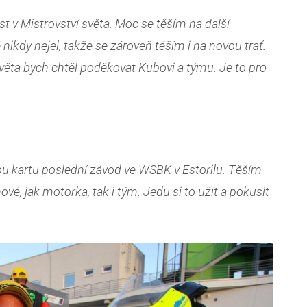
t v Mistrovství světa. Moc se těším na další
 nikdy nejel, takže se zároveň těším i na novou trať.
světa bych chtěl poděkovat Kubovi a týmu. Je to pro
kou kartu poslední závod ve WSBK v Estorilu. Těším
vé, jak motorka, tak i tým. Jedu si to užít a pokusit