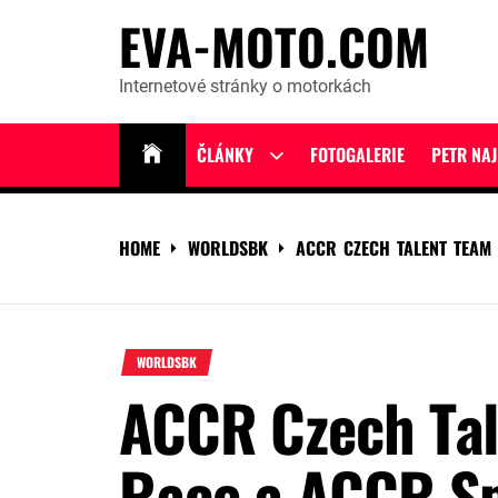
Skip
EVA-MOTO.COM
to
content
Internetové stránky o motorkách
ČLÁNKY
FOTOGALERIE
PETR NA
Show
sub
menu
HOME
WORLDSBK
ACCR CZECH TALENT TEAM
WORLDSBK
ACCR Czech Tal
Race a ACCR S