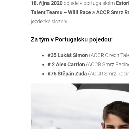
18. října 2020
odjede v portugalském
Estor
Talent Teamu – Willi Race
a
ACCR
Smrz Ra
jezdecké složení.
Za tým v Portugalsku pojedou:
#35 Lukáš Simon
(ACCR Czech Tale
# 2 Alex Carrion
(ACCR Smrz Racing
#76 Štěpán Zuda
(ACCR Smrz Racin