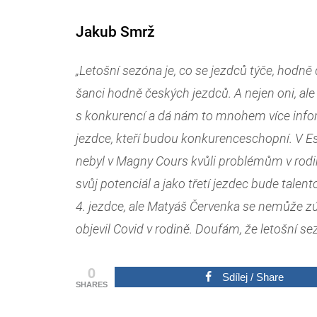
Jakub Smrž
„Letošní sezóna je, co se jezdců týče, hodně 
šanci hodně českých jezdců. A nejen oni, ale 
s konkurencí a dá nám to mnohem více info
jezdce, kteří budou konkurenceschopní. V Est
nebyl v Magny Cours kvůli problémům v rodi
svůj potenciál a jako třetí jezdec bude tale
4. jezdce, ale Matyáš Červenka se nemůže z
objevil Covid v rodině. Doufám, že letošní 
0
Sdílej / Share
SHARES