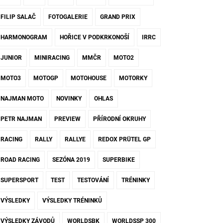
FILIP SALAČ
FOTOGALERIE
GRAND PRIX
HARMONOGRAM
HOŘICE V PODKRKONOŠÍ
IRRC
JUNIOR
MINIRACING
MMČR
MOTO2
MOTO3
MOTOGP
MOTOHOUSE
MOTORKY
NAJMAN MOTO
NOVINKY
OHLAS
PETR NAJMAN
PREVIEW
PŘÍRODNÍ OKRUHY
RACING
RALLY
RALLYE
REDOX PRÜTEL GP
ROAD RACING
SEZÓNA 2019
SUPERBIKE
SUPERSPORT
TEST
TESTOVÁNÍ
TRÉNINKY
VÝSLEDKY
VÝSLEDKY TRÉNINKŮ
VÝSLEDKY ZÁVODŮ
WORLDSBK
WORLDSSP 300