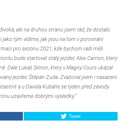
divoká, ale na druhou stranu jsem rád, že dostalo
i jako tým vidíme, jak jsou na tom v porovnání
rmací pro sezónu 2021, kde bychom rádi měli
orilu bude startovat stálý jezdec Alex Carrion, který
ně. Dále Lukáš Simon, který v Magny Cours ukázal
ntovaný jezdec Štěpán Zuda. Zvažoval jsem i nasazení
účastnit a u Davida Kubáňe se týden před závody
sezónu uzavřeme dobrými výsledky.“
Tweet