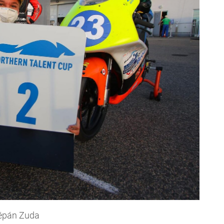
ěpán Zuda