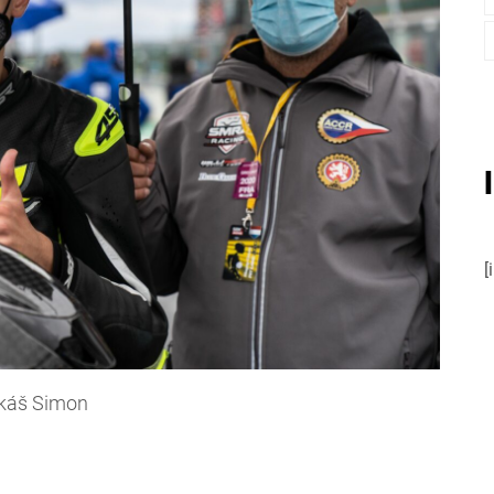
[
káš Simon