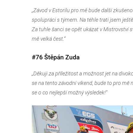
„Závod v Estorilu pro mě bude další zkušenos
spolupráci s týmem. Na téhle trati jsem ještě
Za tuhle šanci se opět ukázat v Mistrovství 
mě velká čest.“
#76 Štěpán Zuda
„Děkuji za příležitost a možnost jet na divo
se na tento závodní víkend, bude to pro mě no
se o co nejlepší možný výsledek!“