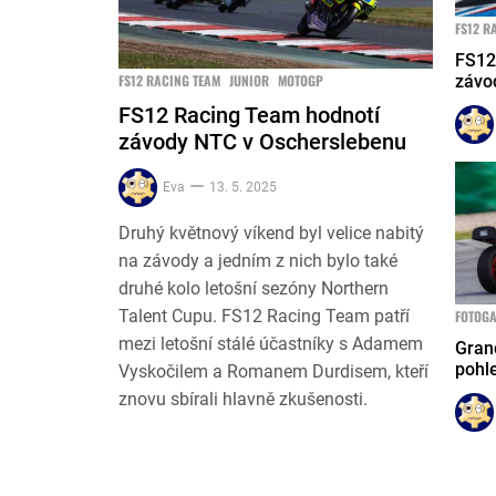
FS12 R
FS12
závo
FS12 RACING TEAM
JUNIOR
MOTOGP
FS12 Racing Team hodnotí
závody NTC v Oscherslebenu
Eva
13. 5. 2025
Druhý květnový víkend byl velice nabitý
na závody a jedním z nich bylo také
druhé kolo letošní sezóny Northern
Talent Cupu. FS12 Racing Team patří
FOTOGA
mezi letošní stálé účastníky s Adamem
Grand
pohl
Vyskočilem a Romanem Durdisem, kteří
znovu sbírali hlavně zkušenosti.