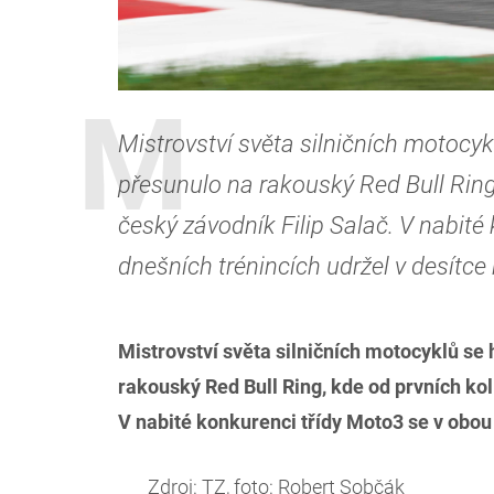
Mistrovství světa silničních motocy
přesunulo na rakouský Red Bull Ring
český závodník Filip Salač. V nabité
dnešních trénincích udržel v desítce 
Mistrovství světa silničních motocyklů se
rakouský Red Bull Ring, kde od prvních ko
V nabité konkurenci třídy Moto3 se v obou 
Zdroj: TZ, foto: Robert Sobčák