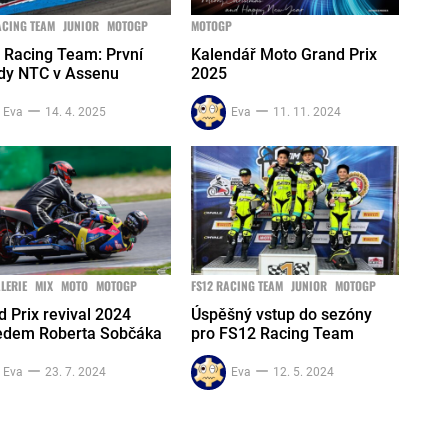
ACING TEAM
JUNIOR
MOTOGP
MOTOGP
 Racing Team: První
Kalendář Moto Grand Prix
dy NTC v Assenu
2025
Eva
14. 4. 2025
Eva
11. 11. 2024
LERIE
MIX
MOTO
MOTOGP
FS12 RACING TEAM
JUNIOR
MOTOGP
 Prix revival 2024
Úspěšný vstup do sezóny
edem Roberta Sobčáka
pro FS12 Racing Team
Eva
23. 7. 2024
Eva
12. 5. 2024