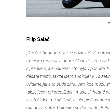
F
Filip Salač
„Dnešek hodnotím velice pozitivně. S motor
tréninku fungovala dobře. Nedělali jsme žá
s předkem, ale nakonec i to bylo v pohodě.
desáté místo, takže jsem spokojený. To zatí
uvidíme, jaké to bude zítra. Vím, kde můžu z
takže jsem při předjíždění musel jít hodně p
v zatáčkách mě při jízdě ve skupině ostatní 
mít nový motor. Pokusím se dostat do druhé č