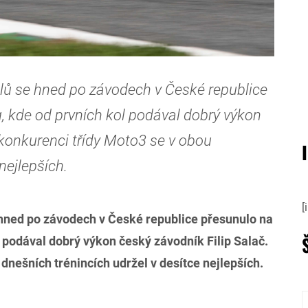
klů se hned po závodech v České republice
, kde od prvních kol podával dobrý výkon
 konkurenci třídy Moto3 se v obou
nejlepších.
[
 hned po závodech v České republice přesunulo na
l podával dobrý výkon český závodník Filip Salač.
dnešních trénincích udržel v desítce nejlepších.