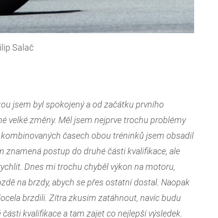
ilip Salač
kou jsem byl spokojený a od začátku prvního
dné velké změny. Měl jsem nejprve trochu problémy
 V kombinovaných časech obou tréninků jsem obsadil
m znamená postup do druhé části kvalifikace, ale
rychlit. Dnes mi trochu chyběl výkon na motoru,
ozdě na brzdy, abych se přes ostatní dostal. Naopak
docela brzdili. Zítra zkusím zatáhnout, navíc budu
ásti kvalifikace a tam zajet co nejlepší výsledek.