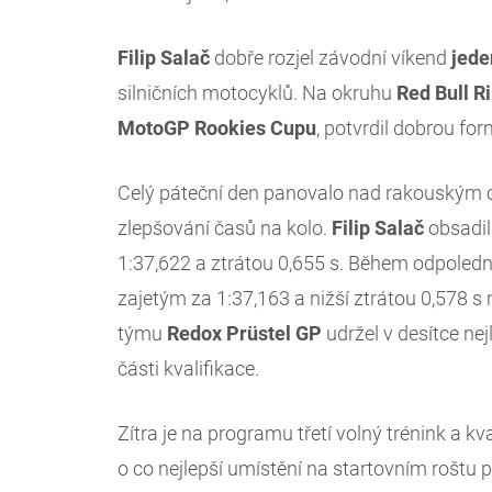
Filip Salač
dobře rozjel závodní víkend
jede
silničních motocyklů. Na okruhu
Red Bull R
MotoGP Rookies Cupu
, potvrdil dobrou fo
Celý páteční den panovalo nad rakouským o
zlepšování časů na kolo.
Filip Salač
obsadil
1:37,622 a ztrátou 0,655 s. Během odpoledne
zajetým za 1:37,163 a nižší ztrátou 0,578 s
týmu
Redox Prüstel GP
udržel v desítce ne
části kvalifikace.
Zítra je na programu třetí volný trénink a kv
o co nejlepší umístění na startovním roštu 