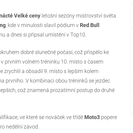
nácté Velké ceny
letošní sezóny mistrovství světa
ing
, kde v minulosti slavil pódium v
Red Bull
rmu a dnes si připsal umístění v Top10.
kruhem dobré slunečné počasí, což přispělo ke
 v prvním volném tréninku 10. místo s časem
 zrychlil a obsadil 9. místo s lepším kolem
 na prvního. V kombinaci obou tréninků se jezdec
jlepších, což znamená prozatímní postup do druhé
alifikace, ve které se nováček ve třídě
Moto3
popere
pro nedělní závod.