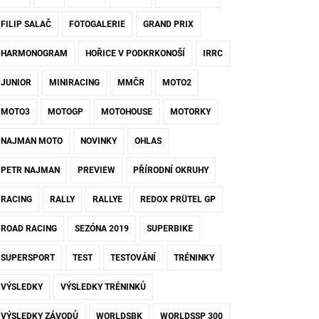
FILIP SALAČ
FOTOGALERIE
GRAND PRIX
HARMONOGRAM
HOŘICE V PODKRKONOŠÍ
IRRC
JUNIOR
MINIRACING
MMČR
MOTO2
MOTO3
MOTOGP
MOTOHOUSE
MOTORKY
NAJMAN MOTO
NOVINKY
OHLAS
PETR NAJMAN
PREVIEW
PŘÍRODNÍ OKRUHY
RACING
RALLY
RALLYE
REDOX PRÜTEL GP
ROAD RACING
SEZÓNA 2019
SUPERBIKE
SUPERSPORT
TEST
TESTOVÁNÍ
TRÉNINKY
VÝSLEDKY
VÝSLEDKY TRÉNINKŮ
VÝSLEDKY ZÁVODŮ
WORLDSBK
WORLDSSP 300