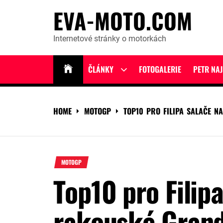
Skip
EVA-MOTO.COM
to
content
Internetové stránky o motorkách
ČLÁNKY
FOTOGALERIE
PETR NA
Show
sub
menu
HOME
MOTOGP
TOP10 PRO FILIPA SALAČE N
MOTOGP
Top10 pro Filip
rakouské Grand