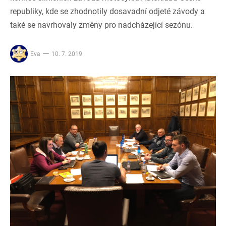
republiky, kde se zhodnotily dosavadní odjeté závody a
také se navrhovaly změny pro nadcházející sezónu.
Eva
10. 7. 2019