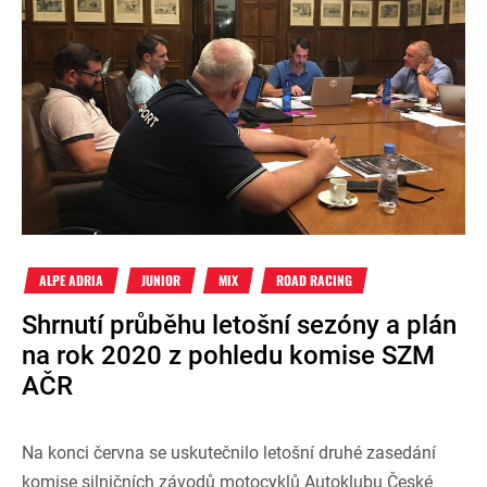
ALPE ADRIA
JUNIOR
MIX
ROAD RACING
Shrnutí průběhu letošní sezóny a plán
na rok 2020 z pohledu komise SZM
AČR
Na konci června se uskutečnilo letošní druhé zasedání
komise silničních závodů motocyklů Autoklubu České