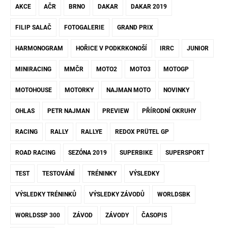
AKCE
AČR
BRNO
DAKAR
DAKAR 2019
FILIP SALAČ
FOTOGALERIE
GRAND PRIX
HARMONOGRAM
HOŘICE V PODKRKONOŠÍ
IRRC
JUNIOR
MINIRACING
MMČR
MOTO2
MOTO3
MOTOGP
MOTOHOUSE
MOTORKY
NAJMAN MOTO
NOVINKY
OHLAS
PETR NAJMAN
PREVIEW
PŘÍRODNÍ OKRUHY
RACING
RALLY
RALLYE
REDOX PRÜTEL GP
ROAD RACING
SEZÓNA 2019
SUPERBIKE
SUPERSPORT
TEST
TESTOVÁNÍ
TRÉNINKY
VÝSLEDKY
VÝSLEDKY TRÉNINKŮ
VÝSLEDKY ZÁVODŮ
WORLDSBK
WORLDSSP 300
ZÁVOD
ZÁVODY
ČASOPIS