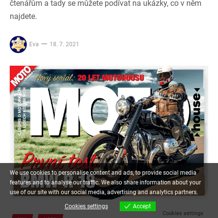
čtenářům a tady se můžete podívat na ukázky, co v něm
najdete.
Eva
18. 7. 2021
We use cookies to personalise content and ads, to provide social media
features and to analyse our traffic. We also share information about your
use of our site with our social media, advertising and analytics partners.
Cookies settings
Accept
Cookies settings