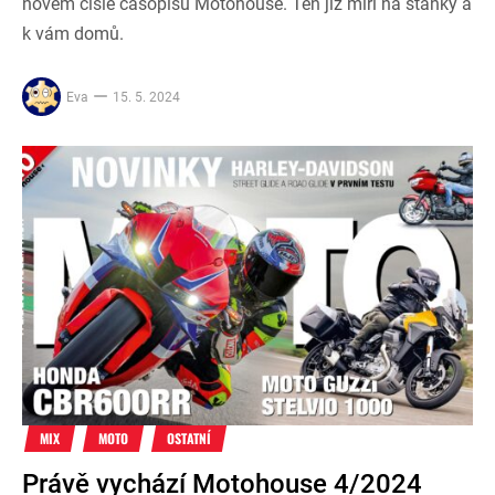
novém čísle časopisu Motohouse. Ten již míří na stánky a
k vám domů.
Eva
15. 5. 2024
MIX
MOTO
OSTATNÍ
Právě vychází Motohouse 4/2024