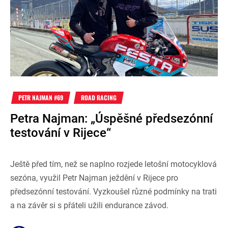
PETR NAJMAN #69
ROAD RACING
Petra Najman: „Úspěšné předsezónní
testování v Rijece“
Ještě před tím, než se naplno rozjede letošní motocyklová
sezóna, využil Petr Najman ježdění v Rijece pro
předsezónní testování. Vyzkoušel různé podmínky na trati
a na závěr si s přáteli užili endurance závod.