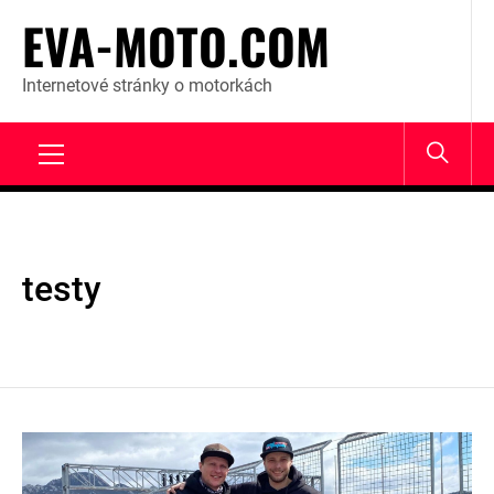
Skip
EVA-MOTO.COM
to
content
Internetové stránky o motorkách
Primary
Menu
testy