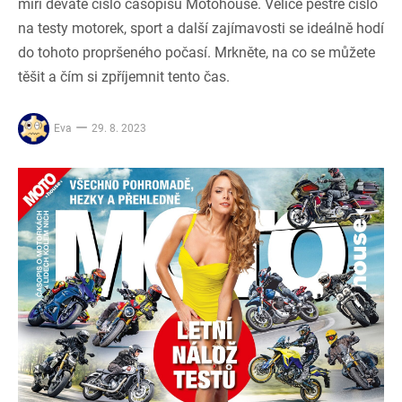
míří deváté číslo časopisu Motohouse. Velice pestré číslo
na testy motorek, sport a další zajímavosti se ideálně hodí
do tohoto propršeného počasí. Mrkněte, na co se můžete
těšit a čím si zpříjemnit tento čas.
Eva
29. 8. 2023