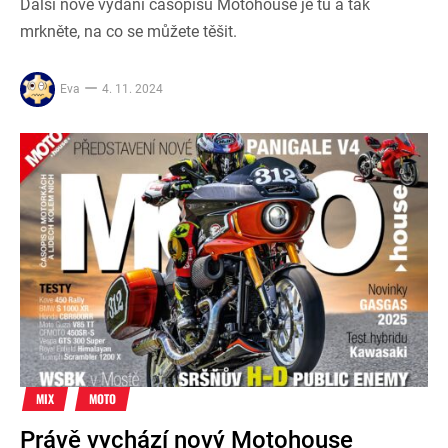
Další nové vydání časopisu Motohouse je tu a tak
mrkněte, na co se můžete těšit.
Eva
4. 11. 2024
MIX
MOTO
Právě vychází nový Motohouse