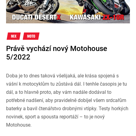
MIX
MOTO
Právě vychází nový Motohouse
5/2022
Doba je to dnes taková všelijaká, ale krása spojená s
vášní k motocyklům tu zůstává dál. I tenhle časopis je tu
dál, a to hlavně proto, aby vám nadále dodával to
potřebné nadšení, aby pravidelně dobíjel všem srdcařům
baterky a bavil čtenářstvo drobnými vtípky. Testy horkých
novinek, sport a spousta reportáží – to je nový
Motohouse.