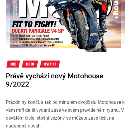
MIX
MOTO
OSTATNÍ
Právě vychází nový Motohouse
9/2022
Prázdniny končí, a tak po minulém dvojčíslu Motohouse k
vám míří další vydání zase ve svém pravidelném rytmu. V
devátém čísle letošní sezóny se můžete zase těšit na
nadupaný obsah.