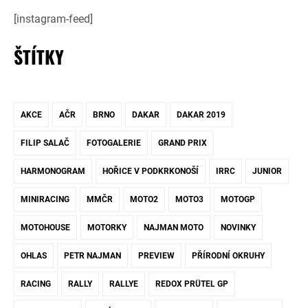
[instagram-feed]
ŠTÍTKY
AKCE
AČR
BRNO
DAKAR
DAKAR 2019
FILIP SALAČ
FOTOGALERIE
GRAND PRIX
HARMONOGRAM
HOŘICE V PODKRKONOŠÍ
IRRC
JUNIOR
MINIRACING
MMČR
MOTO2
MOTO3
MOTOGP
MOTOHOUSE
MOTORKY
NAJMAN MOTO
NOVINKY
OHLAS
PETR NAJMAN
PREVIEW
PŘÍRODNÍ OKRUHY
RACING
RALLY
RALLYE
REDOX PRÜTEL GP