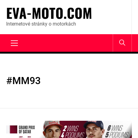
Skip
EVA-MOTO.COM
to
content
Internetové stránky o motorkách
Primary
Menu
#MM93